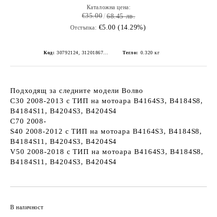
Каталожна цена:
€35.00
68.45 лв.
€5.00 (14.29%)
Отстъпка:
Код:
30792124, 31201867, 31293630
Тегло:
0.320
кг
Подходящ за следните модели Волво
C30 2008-2013
с ТИП на мотоара B4164S3, B4184S8,
B4184S11, B4204S3, B4204S4
C70 2008-
S40 2008-2012
с ТИП на мотоара B4164S3, B4184S8,
B4184S11, B4204S3, B4204S4
V50 2008-2018
с ТИП на мотоара B4164S3, B4184S8,
B4184S11, B4204S3, B4204S4
Добави в желани
В наличност