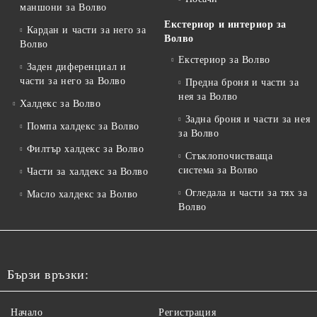
маншони за Волво
Екстериор и интериор за
Кардан и части за него за
Волво
Волво
Екстериор за Волво
Заден диференциал и
части за него за Волво
Предна броня и части за
нея за Волво
Халдекс за Волво
Задна броня и части за нея
Помпа халдекс за Волво
за Волво
Филтър халдекс за Волво
Стъклопочистваща
система за Волво
Части за халдекс за Волво
Огледала и части за тях за
Масло халдекс за Волво
Волво
Бързи връзки:
Начало
Регистрация