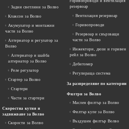
горивопроводи и вентилация
резервоар
Задни светлини за Волво
Вентилация резервоар
Клаксон за Волво
Горивопроводи
Акумулатор и монтажни
части за Волво
Резервоар и свързващи
части за Волво
Алтернатор и регулатор за
Волво
Инжектори, дюзи и горивен
рейл за Волво
Алтернатор и шайба
алтернатор за Волво
Дебитомер
Реле регулатор
Регулираща система
Стартер за Волво
За разпределяне по категории
Стартери
Филтри за Волво
Части за стартери
Маслен филтър за Волво
Скоростна кутия и
Филтър купе за Волво
задвижване за Волво
Въздушен филтър Волво
Скорости за Волво