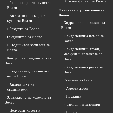
Горивен филтър за Волво
Ръчна скоростна кутия за
Волво
Окачване и управление за
Волво
Автоматична скоростна
кутия за Волво
Хидравлика на волана за
Волво
Раздатка за Волво
Хидравлична помпа за
Съединител за Волво
Волво
Съединител комплект за
Хидравлични тръби,
Волво
маркучи и казанчета за
Контрол на съединителя за
Волво
Волво
Хидравлична рейка за
Съединител, механични
Волво
части Волво
Окачване за Волво
Хидравлика на
Амортисьори
съединителя
Пружини
Задвижване на колелата за
Волво
Тампони и шарнири
Полуоски карета и
Носачи