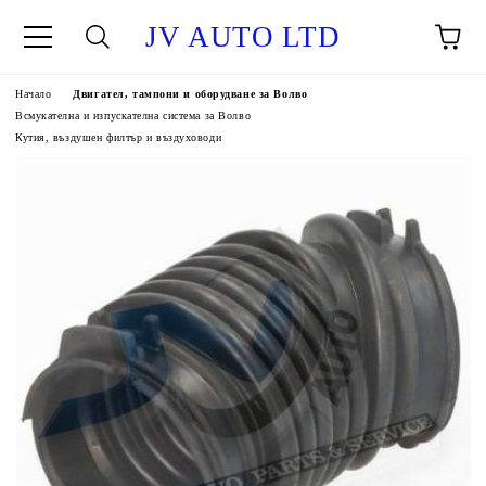
JV AUTO LTD
Начало
Двигател, тампони и оборудване за Волво
Всмукателна и изпускателна система за Волво
Кутия, въздушен филтър и въздуховоди