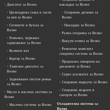
Двигател за Волво
накладки за Волво
Цилиндрова глава и части
Спирачни дискове за
за нея за Волво
Волво
Сегменти и бутала за
Накладки за Волво
Волво
Ръчна спирачка за Волво
Ремъчно, верижно
Вакуум помпа за Волво
задвижване за Волво
Ремонтен комплект
Колянов вал
спирачна система за Волво
Картер за Волво
Предпазна ламарина на
Тампони двигател за
дисковете за Волво
Волво
Серво усилвател за Волво
Задвижване пистов ремък
Спирачни маркучи за Волво
за Волво
Спирачни апарати и
Масло и маслена система за
съпорти за Волво
Волво
Охладителна система за
Маслена система за Волво
Волво