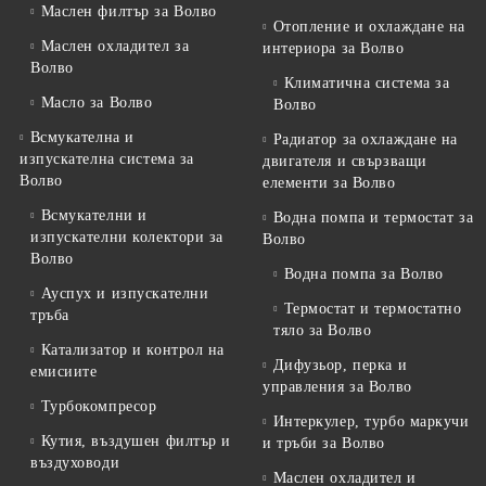
Маслен филтър за Волво
Отопление и охлаждане на
Маслен охладител за
интериора за Волво
Волво
Климатична система за
Масло за Волво
Волво
Всмукателна и
Радиатор за охлаждане на
изпускателна система за
двигателя и свързващи
Волво
елементи за Волво
Всмукателни и
Водна помпа и термостат за
изпускателни колектори за
Волво
Волво
Водна помпа за Волво
Ауспух и изпускателни
Термостат и термостатно
тръба
тяло за Волво
Катализатор и контрол на
Дифузьор, перка и
емисиите
управления за Волво
Турбокомпресор
Интеркулер, турбо маркучи
Кутия, въздушен филтър и
и тръби за Волво
въздуховоди
Маслен охладител и