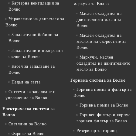
Картерна вентилация за
маркучи за Волво
Волво
Маслен охладител на
Управление на двигателя за
двигателното масло за
Волво
Волво
Запалителни бобини за
Маслен охладител на
Волво
маслото на скоростите за
Волво
Запалителни и подгревни
свещи за Волво
Маркучи, маслен
охладител на двигателното
Кабел за запалване за
масло за Волво
Волво
Горивна система за Волво
Педал на газта
Горивна помпа и филтър за
Системи за запалване и
Волво
управление за Волво
Горивна помпа за Волво
Електрическа система за
Волво
Горивен филтър и корпус
горивен филтър за Волво
Светлини за Волво
Резервоар за гориво,
Фарове за Волво