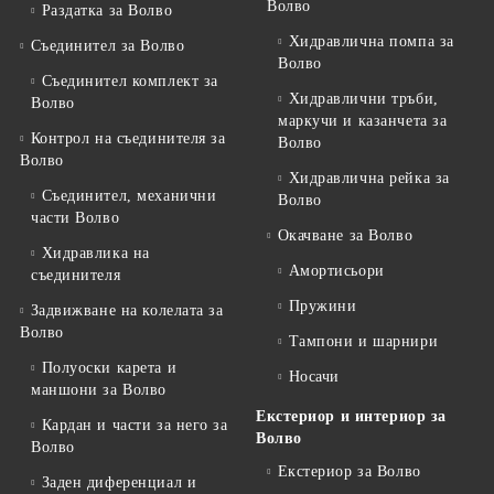
Волво
Раздатка за Волво
Хидравлична помпа за
Съединител за Волво
Волво
Съединител комплект за
Хидравлични тръби,
Волво
маркучи и казанчета за
Контрол на съединителя за
Волво
Волво
Хидравлична рейка за
Съединител, механични
Волво
части Волво
Окачване за Волво
Хидравлика на
Амортисьори
съединителя
Пружини
Задвижване на колелата за
Волво
Тампони и шарнири
Полуоски карета и
Носачи
маншони за Волво
Екстериор и интериор за
Кардан и части за него за
Волво
Волво
Екстериор за Волво
Заден диференциал и