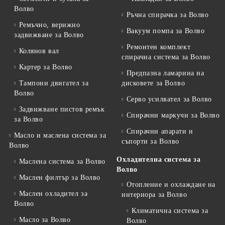
Волво
Ръчна спирачка за Волво
Ремъчно, верижно
Вакуум помпа за Волво
задвижване за Волво
Ремонтен комплект
Колянов вал
спирачна система за Волво
Картер за Волво
Предпазна ламарина на
Тампони двигател за
дисковете за Волво
Волво
Серво усилвател за Волво
Задвижване пистов ремък
Спирачни маркучи за Волво
за Волво
Спирачни апарати и
Масло и маслена система за
съпорти за Волво
Волво
Охладителна система за
Маслена система за Волво
Волво
Маслен филтър за Волво
Отопление и охлаждане на
Маслен охладител за
интериора за Волво
Волво
Климатична система за
Масло за Волво
Волво