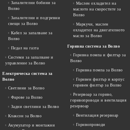
Запалителни бобини за
Маслен охладител на
Волво
маслото на скоростите за
Волво
Запалителни и подгревни
свещи за Волво
Маркучи, маслен
охладител на двигателното
Кабел за запалване за
масло за Волво
Волво
Горивна система за Волво
Педал на газта
Горивна помпа и филтър за
Системи за запалване и
Волво
управление за Волво
Горивна помпа за Волво
Електрическа система за
Волво
Горивен филтър и корпус
горивен филтър за Волво
Светлини за Волво
Резервоар за гориво,
Фарове за Волво
горивопроводи и вентилация
резервоар
Задни светлини за Волво
Вентилация резервоар
Клаксон за Волво
Горивопроводи
Акумулатор и монтажни