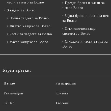
части за него за Волво
Предна броня и части за
нея за Волво
Халдекс за Волво
Задна броня и части за нея
Помпа халдекс за Волво
за Волво
Филтър халдекс за Волво
Стъклопочистваща
система за Волво
Части за халдекс за Волво
Огледала и части за тях за
Масло халдекс за Волво
Волво
Бързи връзки:
Начало
Регистрация
Рекламации
Контакт
За Нас
Търсене