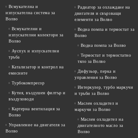
Всмукателна и
Радиатор за охлаждане на
изпускателна система за
двигателя и свързващи
Волво
елементи за Волво
Всмукателни и
Водна помпа и термостат за
изпускателни колектори за
Волво
Волво
Водна помпа за Волво
Ауспух и изпускателни
Термостат и термостатно
тръба
тяло за Волво
Катализатор и контрол на
Дифузьор, перка и
емисиите
управления за Волво
Турбокомпресор
Интеркулер, турбо маркучи
Кутия, въздушен филтър и
и тръби за Волво
въздуховоди
Маслен охладител и
Картерна вентилация за
маркучи за Волво
Волво
Маслен охладител на
Управление на двигателя за
двигателното масло за
Волво
Волво