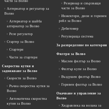
части за Волво
Резервоар и свързващи
части за Волво
Алтернатор и регулатор за
Волво
Инжектори, дюзи и горивен
рейл за Волво
Алтернатор и шайба
алтернатор за Волво
Дебитомер
Реле регулатор
Регулираща система
Стартер за Волво
За разпределяне по категории
Стартери
Филтри за Волво
Части за стартери
Маслен филтър за Волво
Скоростна кутия и
Филтър купе за Волво
задвижване за Волво
Въздушен филтър Волво
Скорости за Волво
Горивен филтър за Волво
Ръчна скоростна кутия за
Волво
Окачване и управление за
Волво
Автоматична скоростна
кутия за Волво
Хидравлика на волана за