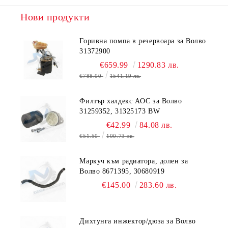
Нови продукти
Горивна помпа в резервоара за Волво
31372900
€659.99
1290.83 лв.
€788.00
1541.19 лв.
Филтър халдекс AOC за Волво
31259352, 31325173 BW
€42.99
84.08 лв.
€51.50
100.73 лв.
Маркуч към радиатора, долен за
Волво 8671395, 30680919
€145.00
283.60 лв.
Дихтунга инжектор/дюза за Волво