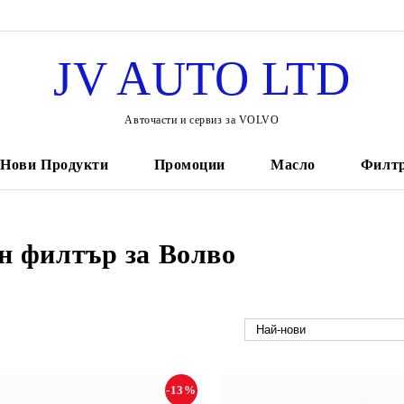
JV AUTO LTD
Авточасти и сервиз за VOLVO
Нови Продукти
Промоции
Масло
Филт
н филтър за Волво
-13%