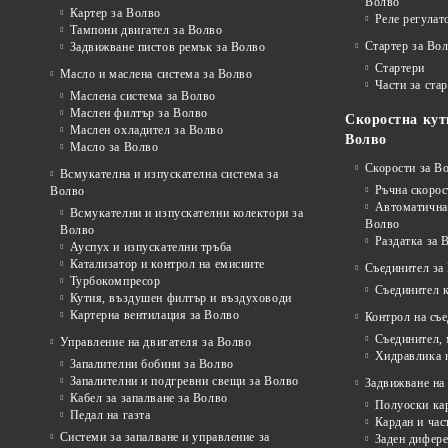
Волво
Картер за Волво
Реле регулат
Тампони двигател за Волво
Стартер за Во
Задвижване пистов ремък за Волво
Стартери
Масло и маслена система за Волво
Части за ста
Маслена система за Волво
Маслен филтър за Волво
Скоростна кут
Маслен охладител за Волво
Волво
Масло за Волво
Скорости за В
Всмукателна и изпускателна система за
Ръчна скорос
Волво
Автоматична 
Всмукателни и изпускателни колектори за
Волво
Волво
Раздатка за 
Ауспух и изпускателни тръба
Катализатор и контрол на емисиите
Съединител за
Турбокомпресор
Съединител 
Кутия, въздушен филтър и въздуховоди
Картерна вентилация за Волво
Контрол на съ
Съединител,
Управление на двигателя за Волво
Хидравлика 
Запалителни бобини за Волво
Запалителни и подгревни свещи за Волво
Задвижване на 
Кабел за запалване за Волво
Полуоски ка
Педал на газта
Кардан и час
Системи за запалване и управление за
Заден дифере