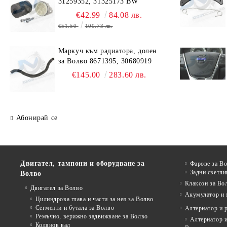
31259352, 31325173 BW
€42.99
84.08 лв.
€51.50
100.73 лв.
Маркуч към радиатора, долен
за Волво 8671395, 30680919
€145.00
283.60 лв.
Абонирай се
Двигател, тампони и оборудване за
Фарове за В
Задни светли
Волво
Клаксон за Во
Двигател за Волво
Акумулатор и 
Цилиндрова глава и части за нея за Волво
Сегменти и бутала за Волво
Алтернатор и 
Ремъчно, верижно задвижване за Волво
Алтернатор и
Колянов вал