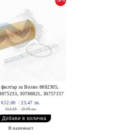
-10%
 филтър за Волво 8692305,
3875233, 30788821, 30757157
€12.00
23.47 лв.
€13.29
25.99 лв.
В наличност