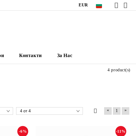
EUR
ри
Контакти
За Нас
4 product(s)
«
»
1
-6%
-11%