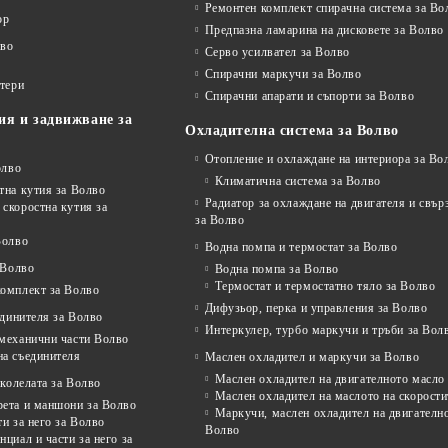
Ремонтен комплект спирачна система за Во
ор
Предпазна ламарина на дисковете за Волво
лво
Серво усилвател за Волво
Спирачни маркучи за Волво
ртери
Спирачни апарати и съпорти за Волво
ия и задвижване за
Охладителна система за Волво
Отопление и охлаждане на интериора за Во
олво
Климатична система за Волво
тна кутия за Волво
Радиатор за охлаждане на двигателя и свъ
скоростна кутия за
за Волво
Волво
Водна помпа и термостат за Волво
 Волво
Водна помпа за Волво
Термостат и термостатно тяло за Волво
комплект за Волво
Дифузьор, перка и управления за Волво
единителя за Волво
Интеркулер, турбо маркучи и тръби за Вол
 механични части Волво
на съединителя
Маслен охладител и маркучи за Волво
Маслен охладител на двигателното масло
колелата за Волво
Маслен охладител на маслото на скорости
рета и маншони за Волво
Маркучи, маслен охладител на двигателно
ти за него за Волво
Волво
нциал и части за него за