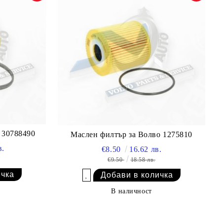
 30788490
Маслен филтър за Волво 1275810
в.
€8.50
16.62 лв.
€9.50
18.58 лв.
Добави в желани
В наличност