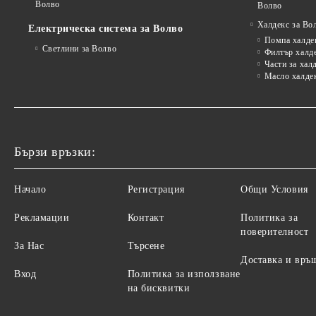
Волво
Волво
Халдекс за Во
Електрическа система за Волво
Помпа халде
Светлини за Волво
Филтър халд
Части за хал
Масло халде
Бързи връзки:
Начало
Регистрация
Общи Условия
Рекламации
Контакт
Политика за
поверителност
За Нас
Търсене
Доставка и връ
Вход
Политика за използване
на бисквитки