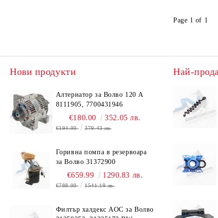
Page 1 of 1
Нови продукти
Най-прод
Алтернатор за Волво 120 А
8111905, 7700431946
€180.00
352.05 лв.
€194.00
379.43 лв.
Горивна помпа в резервоара
за Волво 31372900
€659.99
1290.83 лв.
€788.00
1541.19 лв.
Филтър халдекс AOC за Волво