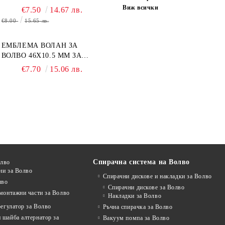
30649879, 31265160
Виж всички
€7.50
14.67 лв.
€8.00
15.65 лв.
EМБЛЕМА ВОЛАН ЗА
ВОЛВО 46Х10.5 ММ ЗА
ВОЛВО 31467395
€7.70
15.06 лв.
Спирачна система на Волво
олво
ни за Волво
Спирачни дискове и накладки за Волво
лво
Спирачни дискове за Волво
монтажни части за Волво
Накладки за Волво
регулатор за Волво
Ръчна спирачка за Волво
 шайба алтернатор за
Вакуум помпа за Волво