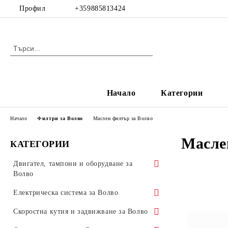
Профил
+359885813424
Начало
Категории
Начало
Филтри за Волво
Маслен филтър за Волво
Масле
КАТЕГОРИИ
Двигател, тампони и оборудване за
Волво
Двигател за Волво
Електрическа система за Волво
Цилиндрова глава и части за нея
Масло и маслена система за Волво
Светлини за Волво
Скоростна кутия и задвижване за Волво
за Волво