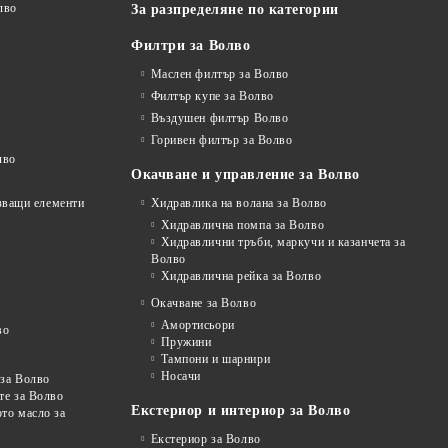
лво
За разпределяне по категории
Филтри за Волво
Маслен филтър за Волво
Филтър купе за Волво
Въздушен филтър Волво
Горивен филтър за Волво
лво
Окачване и управление за Волво
рзващи елементи
Хидравлика на волана за Волво
Хидравлична помпа за Волво
Хидравлични тръби, маркучи и казанчета за
Волво
Хидравлична рейка за Волво
Окачване за Волво
Амортисьори
во
Пружини
Тампони и шарнири
Носачи
 за Волво
те за Волво
Екстериор и интериор за Волво
то масло за
Екстериор за Волво