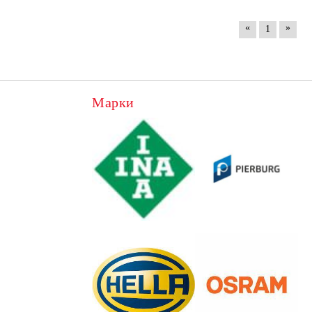
«
»
1
Марки