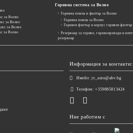
Горивна система за Волво
лво
Горивна помпа и филтър за Волво
кс за Волво
Горивна помпа за Волво
екс за Волво
Горивен филтър и корпус горивен филтър
декс за Волво
кс за Волво
Резервоар за гориво, горивопроводи и вен
резервоар
Информация за контакти:
Имейл:
jv_auto@abv.bg
Телефон:
+359885813424
щане
Ние работим с