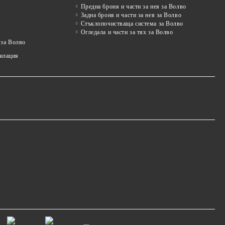
Предна броня и части за нея за Волво
Задна броня и части за нея за Волво
Стъклопочистваща система за Волво
Огледала и части за тях за Волво
 за Волво
тилация