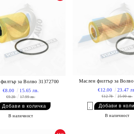
Маслен филтър за Волво
филтър за Волво 31372700
€12.00
23.47 л
€8.00
15.65 лв.
€12.78
25.00 лв.
€9.20
17.99 лв.
Добави в желани
В наличност
В наличност