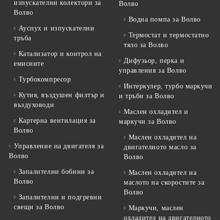
изпускателни колектори за
Волво
Волво
Водна помпа за Волво
Ауспух и изпускателни
Термостат и термостатно
тръба
тяло за Волво
Катализатор и контрол на
Дифузьор, перка и
емисиите
управления за Волво
Турбокомпресор
Интеркулер, турбо маркучи
Кутия, въздушен филтър и
и тръби за Волво
въздуховоди
Маслен охладител и
Картерна вентилация за
маркучи за Волво
Волво
Маслен охладител на
Управление на двигателя за
двигателното масло за
Волво
Волво
Запалителни бобини за
Маслен охладител на
Волво
маслото на скоростите за
Волво
Запалителни и подгревни
свещи за Волво
Маркучи, маслен
охладител на двигателното