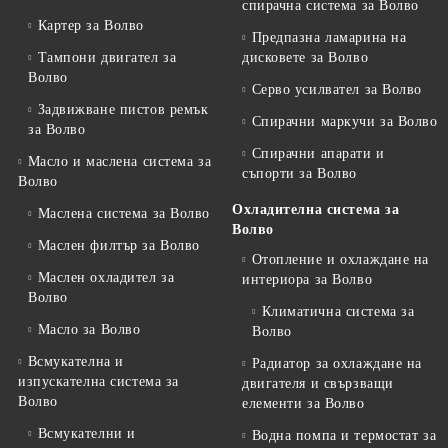
спирачна система за Волво
Картер за Волво
Предпазна ламарина на
Тампони двигател за
дисковете за Волво
Волво
Серво усилвател за Волво
Задвижване пистов ремък
Спирачни маркучи за Волво
за Волво
Спирачни апарати и
Масло и маслена система за
съпорти за Волво
Волво
Охладителна система за
Маслена система за Волво
Волво
Маслен филтър за Волво
Отопление и охлаждане на
Маслен охладител за
интериора за Волво
Волво
Климатична система за
Масло за Волво
Волво
Всмукателна и
Радиатор за охлаждане на
изпускателна система за
двигателя и свързващи
Волво
елементи за Волво
Всмукателни и
Водна помпа и термостат за