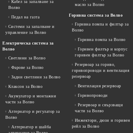
Кабел за запалване за
масло за Волво
Волво
Горивна система за Волво
Педал на газта
Горивна помпа и филтър за
Системи за запалване и
Волво
управление за Волво
Горивна помпа за Волво
Електрическа система за
Волво
Горивен филтър и корпус
горивен филтър за Волво
Светлини за Волво
Резервоар за гориво,
Фарове за Волво
горивопроводи и вентилация
резервоар
Задни светлини за Волво
Вентилация резервоар
Клаксон за Волво
Горивопроводи
Акумулатор и монтажни
части за Волво
Резервоар и свързващи
части за Волво
Алтернатор и регулатор за
Волво
Инжектори, дюзи и горивен
рейл за Волво
Алтернатор и шайба
алтернатор за Волво