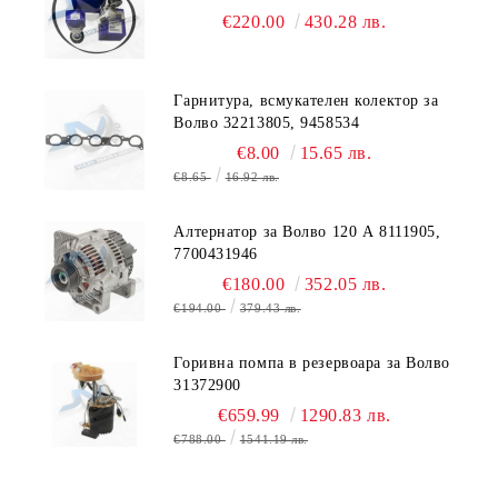
31401460, 31460386, 31480409,
€220.00
430.28 лв.
9487315
Гарнитура, всмукателен колектор за
Волво 32213805, 9458534
€8.00
15.65 лв.
€8.65
16.92 лв.
Алтернатор за Волво 120 А 8111905,
7700431946
€180.00
352.05 лв.
€194.00
379.43 лв.
Горивна помпа в резервоара за Волво
31372900
€659.99
1290.83 лв.
€788.00
1541.19 лв.