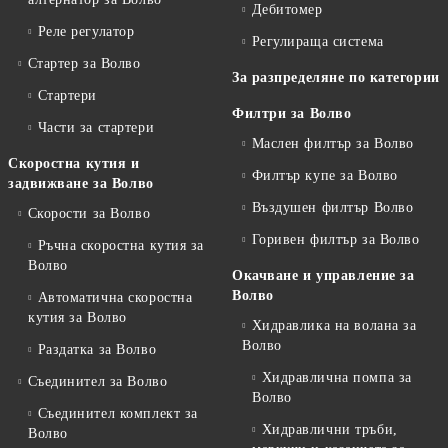
Дебитомер
Реле регулатор
Регулираща система
Стартер за Волво
За разпределяне по категории
Стартери
Филтри за Волво
Части за стартери
Маслен филтър за Волво
Скоростна кутия и
Филтър купе за Волво
задвижване за Волво
Въздушен филтър Волво
Скорости за Волво
Горивен филтър за Волво
Ръчна скоростна кутия за
Волво
Окачване и управление за
Волво
Автоматична скоростна
кутия за Волво
Хидравлика на волана за
Волво
Раздатка за Волво
Хидравлична помпа за
Съединител за Волво
Волво
Съединител комплект за
Хидравлични тръби,
Волво