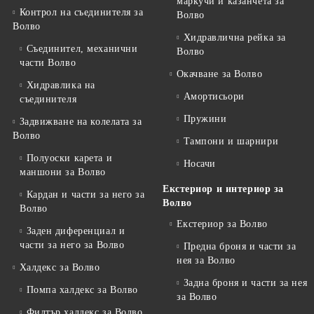
маркучи и казанчета за
Контрол на съединителя за
Волво
Волво
Хидравлична рейка за
Съединител, механични
Волво
части Волво
Окачване за Волво
Хидравлика на
Амортисьори
съединителя
Пружини
Задвижване на колелата за
Волво
Тампони и шарнири
Полуоски карета и
Носачи
маншони за Волво
Екстериор и интериор за
Кардан и части за него за
Волво
Волво
Екстериор за Волво
Заден диференциал и
части за него за Волво
Предна броня и части за
нея за Волво
Халдекс за Волво
Задна броня и части за нея
Помпа халдекс за Волво
за Волво
Филтър халдекс за Волво