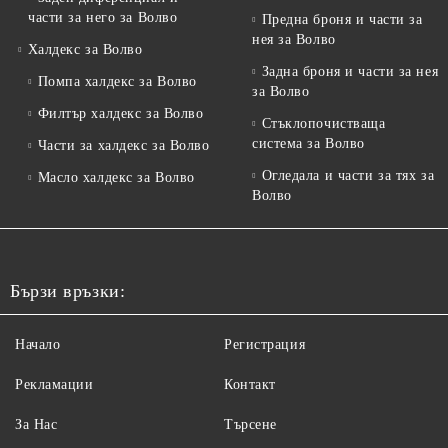
части за него за Волво
Предна броня и части за
нея за Волво
Халдекс за Волво
Задна броня и части за нея
Помпа халдекс за Волво
за Волво
Филтър халдекс за Волво
Стъклопочистваща
система за Волво
Части за халдекс за Волво
Огледала и части за тях за
Масло халдекс за Волво
Волво
Бързи връзки:
Начало
Регистрация
Рекламации
Контакт
За Нас
Търсене