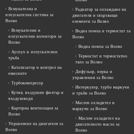
Всмукателна и
Радиатор за охлаждане на
изпускателна система за
двигателя и свързващи
Волво
елементи за Волво
Всмукателни и
Водна помпа и термостат за
изпускателни колектори за
Волво
Волво
Водна помпа за Волво
Ауспух и изпускателни
Термостат и термостатно
тръба
тяло за Волво
Катализатор и контрол на
Дифузьор, перка и
емисиите
управления за Волво
Турбокомпресор
Интеркулер, турбо маркучи
Кутия, въздушен филтър и
и тръби за Волво
въздуховоди
Маслен охладител и
Картерна вентилация за
маркучи за Волво
Волво
Маслен охладител на
Управление на двигателя за
двигателното масло за
Волво
Волво