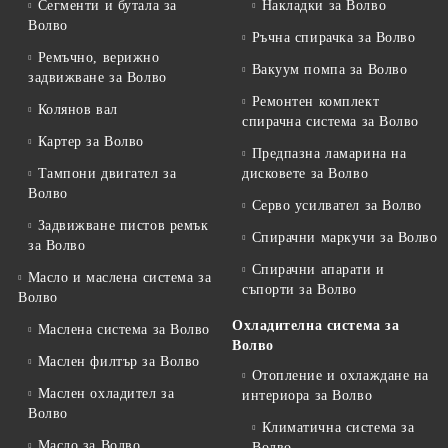
Сегменти и бутала за
Накладки за Волво
Волво
Ръчна спирачка за Волво
Ремъчно, верижно
Вакуум помпа за Волво
задвижване за Волво
Ремонтен комплект
Колянов вал
спирачна система за Волво
Картер за Волво
Предпазна ламарина на
Тампони двигател за
дисковете за Волво
Волво
Серво усилвател за Волво
Задвижване пистов ремък
Спирачни маркучи за Волво
за Волво
Спирачни апарати и
Масло и маслена система за
съпорти за Волво
Волво
Охладителна система за
Маслена система за Волво
Волво
Маслен филтър за Волво
Отопление и охлаждане на
Маслен охладител за
интериора за Волво
Волво
Климатична система за
Масло за Волво
Волво