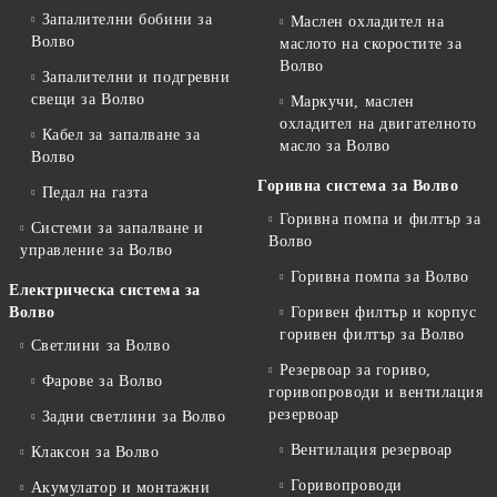
Запалителни бобини за
Маслен охладител на
Волво
маслото на скоростите за
Волво
Запалителни и подгревни
свещи за Волво
Маркучи, маслен
охладител на двигателното
Кабел за запалване за
масло за Волво
Волво
Горивна система за Волво
Педал на газта
Горивна помпа и филтър за
Системи за запалване и
Волво
управление за Волво
Горивна помпа за Волво
Електрическа система за
Волво
Горивен филтър и корпус
горивен филтър за Волво
Светлини за Волво
Резервоар за гориво,
Фарове за Волво
горивопроводи и вентилация
резервоар
Задни светлини за Волво
Вентилация резервоар
Клаксон за Волво
Горивопроводи
Акумулатор и монтажни