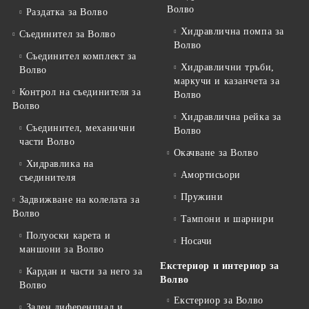
Волво
Раздатка за Волво
Хидравлична помпа за
Съединител за Волво
Волво
Съединител комплект за
Хидравлични тръби,
Волво
маркучи и казанчета за
Контрол на съединителя за
Волво
Волво
Хидравлична рейка за
Съединител, механични
Волво
части Волво
Окачване за Волво
Хидравлика на
Амортисьори
съединителя
Пружини
Задвижване на колелата за
Волво
Тампони и шарнири
Полуоски карета и
Носачи
маншони за Волво
Екстериор и интериор за
Кардан и части за него за
Волво
Волво
Екстериор за Волво
Заден диференциал и