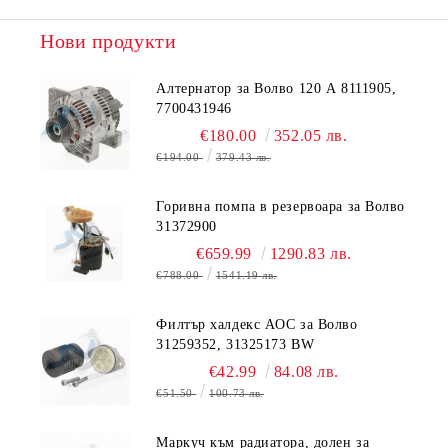
Нови продукти
Алтернатор за Волво 120 А 8111905,
7700431946
€180.00
352.05 лв.
€194.00
379.43 лв.
Горивна помпа в резервоара за Волво
31372900
€659.99
1290.83 лв.
€788.00
1541.19 лв.
Филтър халдекс AOC за Волво
31259352, 31325173 BW
€42.99
84.08 лв.
€51.50
100.73 лв.
Маркуч към радиатора, долен за