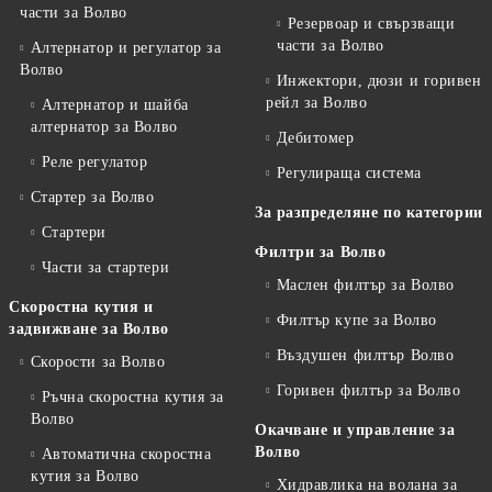
части за Волво
Резервоар и свързващи
части за Волво
Алтернатор и регулатор за
Волво
Инжектори, дюзи и горивен
рейл за Волво
Алтернатор и шайба
алтернатор за Волво
Дебитомер
Реле регулатор
Регулираща система
Стартер за Волво
За разпределяне по категории
Стартери
Филтри за Волво
Части за стартери
Маслен филтър за Волво
Скоростна кутия и
Филтър купе за Волво
задвижване за Волво
Въздушен филтър Волво
Скорости за Волво
Горивен филтър за Волво
Ръчна скоростна кутия за
Волво
Окачване и управление за
Волво
Автоматична скоростна
кутия за Волво
Хидравлика на волана за