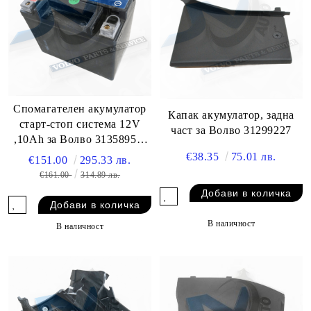
Спомагателен акумулатор
Капак акумулатор, задна
старт-стоп система 12V
част за Волво 31299227
,10Ah за Волво 31358957,
32238082
€38.35
75.01 лв.
€151.00
295.33 лв.
€161.00
314.89 лв.
В наличност
В наличност