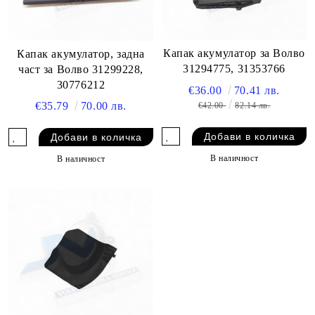
Капак акумулатор за Волво
Капак акумулатор, задна
31294775, 31353766
част за Волво 31299228,
30776212
€36.00
70.41 лв.
€35.79
70.00 лв.
€42.00
82.14 лв.
В наличност
В наличност