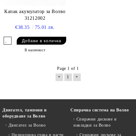
Капак акумулатор за Волво
31212002
€38.35
75.01 лв.
В наличност
Page 1 of 1
«
»
1
Двигател, тампони и
Спирачна система на Волво
оборудване за Волво
Спирачни дискове и
Двигател за Волво
накладки за Волво
Цилиндрова глава и части
Спирачни дискове за