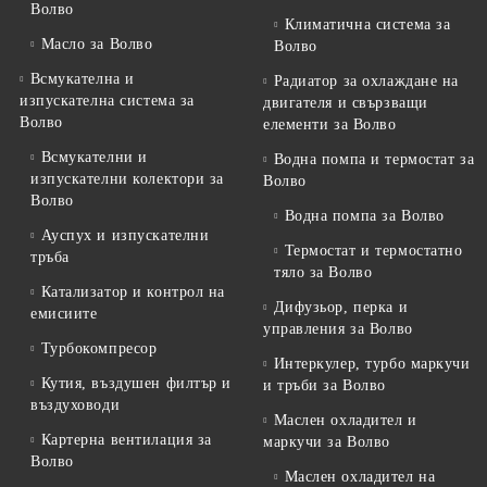
Волво
Климатична система за
Масло за Волво
Волво
Всмукателна и
Радиатор за охлаждане на
изпускателна система за
двигателя и свързващи
Волво
елементи за Волво
Всмукателни и
Водна помпа и термостат за
изпускателни колектори за
Волво
Волво
Водна помпа за Волво
Ауспух и изпускателни
Термостат и термостатно
тръба
тяло за Волво
Катализатор и контрол на
Дифузьор, перка и
емисиите
управления за Волво
Турбокомпресор
Интеркулер, турбо маркучи
Кутия, въздушен филтър и
и тръби за Волво
въздуховоди
Маслен охладител и
Картерна вентилация за
маркучи за Волво
Волво
Маслен охладител на