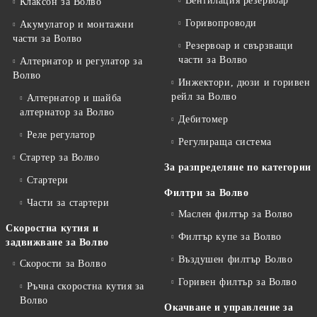
Вентилация резервоар
Клаксон за Волво
Горивопроводи
Акумулатор и монтажни
части за Волво
Резервоар и свързващи
части за Волво
Алтернатор и регулатор за
Волво
Инжектори, дюзи и горивен
рейл за Волво
Алтернатор и шайба
алтернатор за Волво
Дебитомер
Реле регулатор
Регулираща система
Стартер за Волво
За разпределяне по категории
Стартери
Филтри за Волво
Части за стартери
Маслен филтър за Волво
Скоростна кутия и
Филтър купе за Волво
задвижване за Волво
Въздушен филтър Волво
Скорости за Волво
Горивен филтър за Волво
Ръчна скоростна кутия за
Волво
Окачване и управление за