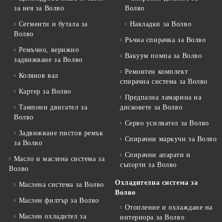
за нея за Волво
Волво
Сегменти и бутала за
Накладки за Волво
Волво
Ръчна спирачка за Волво
Ремъчно, верижно
Вакуум помпа за Волво
задвижване за Волво
Ремонтен комплект
Колянов вал
спирачна система за Волво
Картер за Волво
Предпазна ламарина на
Тампони двигател за
дисковете за Волво
Волво
Серво усилвател за Волво
Задвижване пистов ремък
Спирачни маркучи за Волво
за Волво
Спирачни апарати и
Масло и маслена система за
съпорти за Волво
Волво
Охладителна система за
Маслена система за Волво
Волво
Маслен филтър за Волво
Отопление и охлаждане на
Маслен охладител за
интериора за Волво