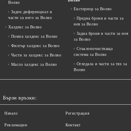
Волво
Волво
Екстериор за Волво
Заден диференциал и
части за него за Волво
Предна броня и части за
нея за Волво
Халдекс за Волво
Задна броня и части за нея
Помпа халдекс за Волво
за Волво
Филтър халдекс за Волво
Стъклопочистваща
система за Волво
Части за халдекс за Волво
Огледала и части за тях за
Масло халдекс за Волво
Волво
Бързи връзки:
Начало
Регистрация
Рекламации
Контакт