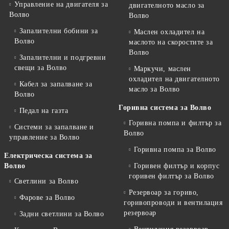
Управление на двигателя за
двигателното масло за
Волво
Волво
Запалителни бобини за
Маслен охладител на
Волво
маслото на скоростите за
Волво
Запалителни и подгревни
свещи за Волво
Маркучи, маслен
охладител на двигателното
Кабел за запалване за
масло за Волво
Волво
Горивна система за Волво
Педал на газта
Горивна помпа и филтър за
Системи за запалване и
Волво
управление за Волво
Горивна помпа за Волво
Електрическа система за
Волво
Горивен филтър и корпус
горивен филтър за Волво
Светлини за Волво
Резервоар за гориво,
Фарове за Волво
горивопроводи и вентилация
резервоар
Задни светлини за Волво