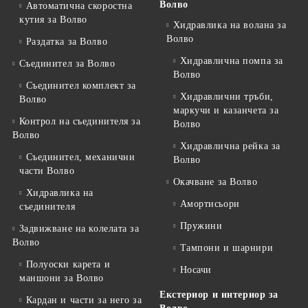
Волво
Автоматична скоростна
кутия за Волво
Хидравлика на волана за
Волво
Раздатка за Волво
Хидравлична помпа за
Съединител за Волво
Волво
Съединител комплект за
Хидравлични тръби,
Волво
маркучи и казанчета за
Контрол на съединителя за
Волво
Волво
Хидравлична рейка за
Съединител, механични
Волво
части Волво
Окачване за Волво
Хидравлика на
Амортисьори
съединителя
Пружини
Задвижване на колелата за
Волво
Тампони и шарнири
Полуоски карета и
Носачи
маншони за Волво
Екстериор и интериор за
Кардан и части за него за