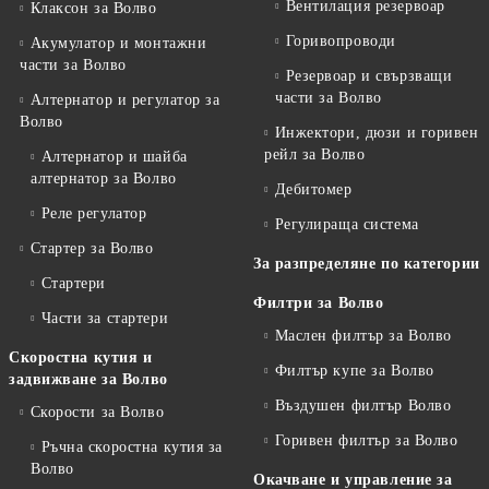
Вентилация резервоар
Клаксон за Волво
Горивопроводи
Акумулатор и монтажни
части за Волво
Резервоар и свързващи
части за Волво
Алтернатор и регулатор за
Волво
Инжектори, дюзи и горивен
рейл за Волво
Алтернатор и шайба
алтернатор за Волво
Дебитомер
Реле регулатор
Регулираща система
Стартер за Волво
За разпределяне по категории
Стартери
Филтри за Волво
Части за стартери
Маслен филтър за Волво
Скоростна кутия и
Филтър купе за Волво
задвижване за Волво
Въздушен филтър Волво
Скорости за Волво
Горивен филтър за Волво
Ръчна скоростна кутия за
Волво
Окачване и управление за