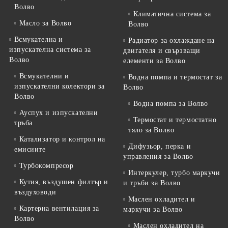
Волво
Климатична система за
Масло за Волво
Волво
Всмукателна и
Радиатор за охлаждане на
изпускателна система за
двигателя и свързващи
Волво
елементи за Волво
Всмукателни и
Водна помпа и термостат за
изпускателни колектори за
Волво
Волво
Водна помпа за Волво
Ауспух и изпускателни
Термостат и термостатно
тръба
тяло за Волво
Катализатор и контрол на
Дифузьор, перка и
емисиите
управления за Волво
Турбокомпресор
Интеркулер, турбо маркучи
Кутия, въздушен филтър и
и тръби за Волво
въздуховоди
Маслен охладител и
Картерна вентилация за
маркучи за Волво
Волво
Маслен охладител на