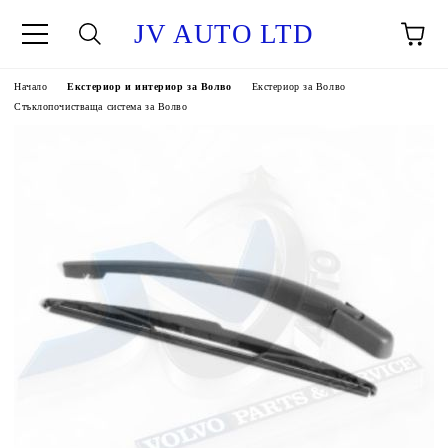
JV AUTO LTD
Начало
Екстериор и интериор за Волво
Екстериор за Волво
Стъклопочистваща система за Волво