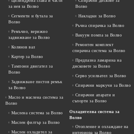
Цилиндрова глава и части
Спирачни дискове за
за нея за Волво
Волво
Сегменти и бутала за
Накладки за Волво
Волво
Ръчна спирачка за Волво
Ремъчно, верижно
Вакуум помпа за Волво
задвижване за Волво
Ремонтен комплект
Колянов вал
спирачна система за Волво
Картер за Волво
Предпазна ламарина на
Тампони двигател за
дисковете за Волво
Волво
Серво усилвател за Волво
Задвижване пистов ремък
Спирачни маркучи за Волво
за Волво
Спирачни апарати и
Масло и маслена система за
съпорти за Волво
Волво
Охладителна система за
Маслена система за Волво
Волво
Маслен филтър за Волво
Отопление и охлаждане на
Маслен охладител за
интериора за Волво