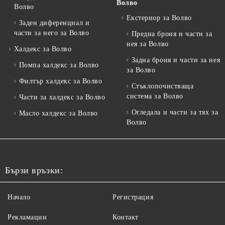
Волво
Волво
Екстериор за Волво
Заден диференциал и
части за него за Волво
Предна броня и части за
нея за Волво
Халдекс за Волво
Задна броня и части за нея
Помпа халдекс за Волво
за Волво
Филтър халдекс за Волво
Стъклопочистваща
система за Волво
Части за халдекс за Волво
Огледала и части за тях за
Масло халдекс за Волво
Волво
Бързи връзки:
Начало
Регистрация
Рекламации
Контакт