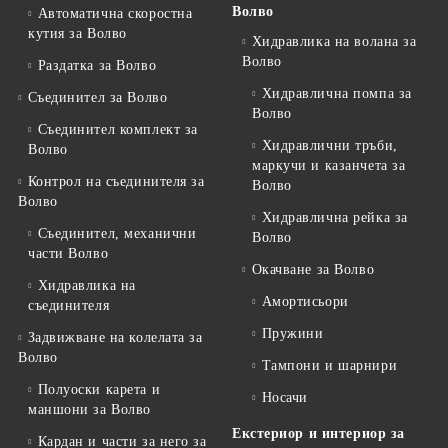
Волво
Автоматична скоростна
кутия за Волво
Хидравлика на волана за
Волво
Раздатка за Волво
Хидравлична помпа за
Съединител за Волво
Волво
Съединител комплект за
Хидравлични тръби,
Волво
маркучи и казанчета за
Контрол на съединителя за
Волво
Волво
Хидравлична рейка за
Съединител, механични
Волво
части Волво
Окачване за Волво
Хидравлика на
Амортисьори
съединителя
Пружини
Задвижване на колелата за
Волво
Тампони и шарнири
Полуоски карета и
Носачи
маншони за Волво
Екстериор и интериор за
Кардан и части за него за