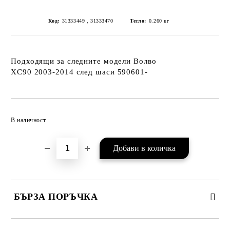
Код:
31333449 , 31333470
Тегло:
0.260
кг
Подходящи за следните модели Волво
XC90 2003-2014
след шаси 590601-
Добави в желани
В наличност
БЪРЗА ПОРЪЧКА
САМО ПОПЪЛНЕТЕ 2 ПОЛЕТА