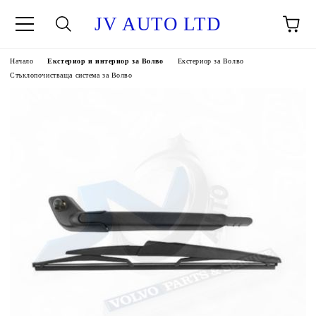
JV AUTO LTD
Начало
Екстериор и интериор за Волво
Екстериор за Волво
Стъклопочистваща система за Волво