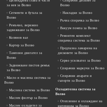
Цилиндрова глава и части
Спирачни дискове за
за нея за Волво
Волво
Сегменти и бутала за
Накладки за Волво
Волво
Ръчна спирачка за Волво
Ремъчно, верижно
Вакуум помпа за Волво
задвижване за Волво
Ремонтен комплект
Колянов вал
спирачна система за Волво
Картер за Волво
Предпазна ламарина на
Тампони двигател за
дисковете за Волво
Волво
Серво усилвател за Волво
Задвижване пистов ремък
Спирачни маркучи за Волво
за Волво
Спирачни апарати и
Масло и маслена система за
съпорти за Волво
Волво
Охладителна система за
Маслена система за Волво
Волво
Маслен филтър за Волво
Отопление и охлаждане на
Маслен охладител за
интериора за Волво