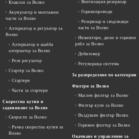
Вентилация резервоар
Клаксон за Волво
Горивопроводи
Акумулатор и монтажни
части за Волво
Резервоар и свързващи
части за Волво
Алтернатор и регулатор за
Волво
Инжектори, дюзи и горивен
рейл за Волво
Алтернатор и шайба
алтернатор за Волво
Дебитомер
Реле регулатор
Регулираща система
Стартер за Волво
За разпределяне по категории
Стартери
Филтри за Волво
Части за стартери
Маслен филтър за Волво
Скоростна кутия и
Филтър купе за Волво
задвижване за Волво
Въздушен филтър Волво
Скорости за Волво
Горивен филтър за Волво
Ръчна скоростна кутия за
Волво
Окачване и управление за