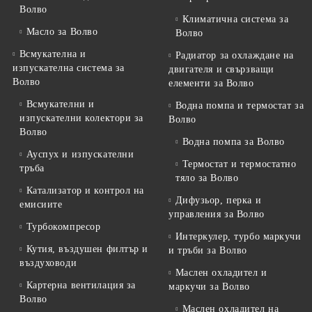
Волво
Климатична система за
Масло за Волво
Волво
Всмукателна и
Радиатор за охлаждане на
изпускателна система за
двигателя и свързващи
Волво
елементи за Волво
Всмукателни и
Водна помпа и термостат за
изпускателни колектори за
Волво
Волво
Водна помпа за Волво
Ауспух и изпускателни
Термостат и термостатно
тръба
тяло за Волво
Катализатор и контрол на
Дифузьор, перка и
емисиите
управления за Волво
Турбокомпресор
Интеркулер, турбо маркучи
Кутия, въздушен филтър и
и тръби за Волво
въздуховоди
Маслен охладител и
Картерна вентилация за
маркучи за Волво
Волво
Маслен охладител на