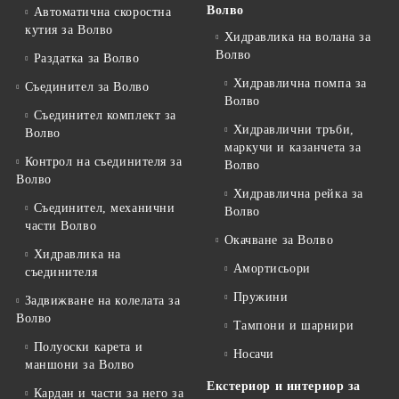
Волво
Автоматична скоростна
кутия за Волво
Хидравлика на волана за
Волво
Раздатка за Волво
Хидравлична помпа за
Съединител за Волво
Волво
Съединител комплект за
Хидравлични тръби,
Волво
маркучи и казанчета за
Контрол на съединителя за
Волво
Волво
Хидравлична рейка за
Съединител, механични
Волво
части Волво
Окачване за Волво
Хидравлика на
Амортисьори
съединителя
Пружини
Задвижване на колелата за
Волво
Тампони и шарнири
Полуоски карета и
Носачи
маншони за Волво
Екстериор и интериор за
Кардан и части за него за