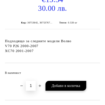
30.00 лв.
Код:
30753642, 30753767, 8662751
Тегло:
0.320
кг
Подходящо за следните модели Волво
V70 P26 2000-2007
XC70 2001-2007
Добави в желани
В наличност