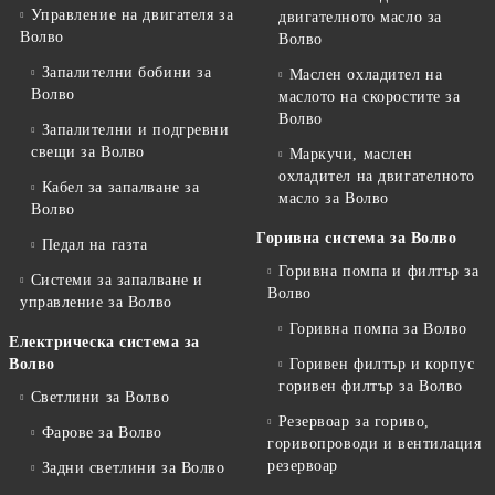
Управление на двигателя за
двигателното масло за
Волво
Волво
Запалителни бобини за
Маслен охладител на
Волво
маслото на скоростите за
Волво
Запалителни и подгревни
свещи за Волво
Маркучи, маслен
охладител на двигателното
Кабел за запалване за
масло за Волво
Волво
Горивна система за Волво
Педал на газта
Горивна помпа и филтър за
Системи за запалване и
Волво
управление за Волво
Горивна помпа за Волво
Електрическа система за
Волво
Горивен филтър и корпус
горивен филтър за Волво
Светлини за Волво
Резервоар за гориво,
Фарове за Волво
горивопроводи и вентилация
резервоар
Задни светлини за Волво