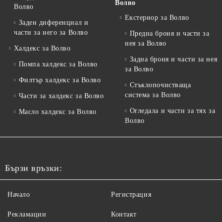
Волво
Волво
Екстериор за Волво
Заден диференциал и
части за него за Волво
Предна броня и части за
нея за Волво
Халдекс за Волво
Задна броня и части за нея
Помпа халдекс за Волво
за Волво
Филтър халдекс за Волво
Стъклопочистваща
система за Волво
Части за халдекс за Волво
Огледала и части за тях за
Масло халдекс за Волво
Волво
Бързи връзки:
Начало
Регистрация
Рекламации
Контакт