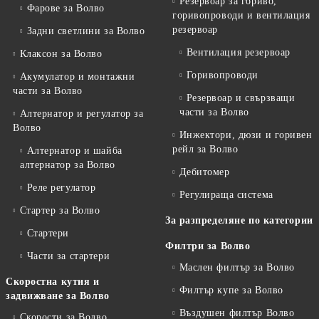
Резервоар за гориво,
Фарове за Волво
горивопроводи и вентилация
резервоар
Задни светлини за Волво
Вентилация резервоар
Клаксон за Волво
Горивопроводи
Акумулатор и монтажни
части за Волво
Резервоар и свързващи
части за Волво
Алтернатор и регулатор за
Волво
Инжектори, дюзи и горивен
рейл за Волво
Алтернатор и шайба
алтернатор за Волво
Дебитомер
Реле регулатор
Регулираща система
Стартер за Волво
За разпределяне по категории
Стартери
Филтри за Волво
Части за стартери
Маслен филтър за Волво
Скоростна кутия и
Филтър купе за Волво
задвижване за Волво
Въздушен филтър Волво
Скорости за Волво