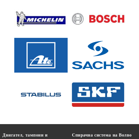
Двигател, тампони и
Спирачна система на Волво