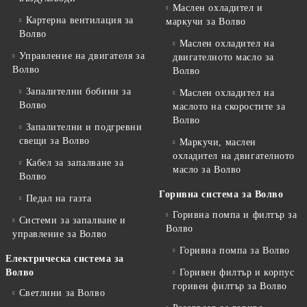
Маслен охладител и
Картерна вентилация за
маркучи за Волво
Волво
Маслен охладител на
Управление на двигателя за
двигателното масло за
Волво
Волво
Запалителни бобини за
Маслен охладител на
Волво
маслото на скоростите за
Волво
Запалителни и подгревни
свещи за Волво
Маркучи, маслен
охладител на двигателното
Кабел за запалване за
масло за Волво
Волво
Горивна система за Волво
Педал на газта
Горивна помпа и филтър за
Системи за запалване и
Волво
управление за Волво
Горивна помпа за Волво
Електрическа система за
Волво
Горивен филтър и корпус
горивен филтър за Волво
Светлини за Волво