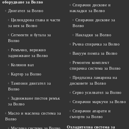
оборудване за Волво
Спирачни дискове и
Двигател за Волво
накладки за Волво
Цилиндрова глава и части
Спирачни дискове за
за нея за Волво
Волво
Сегменти и бутала за
Накладки за Волво
Волво
Ръчна спирачка за Волво
Ремъчно, верижно
Вакуум помпа за Волво
задвижване за Волво
Ремонтен комплект
Колянов вал
спирачна система за Волво
Картер за Волво
Предпазна ламарина на
Тампони двигател за
дисковете за Волво
Волво
Серво усилвател за Волво
Задвижване пистов ремък
Спирачни маркучи за Волво
за Волво
Спирачни апарати и
Масло и маслена система за
съпорти за Волво
Волво
Охладителна система за
Маслена система за Волво