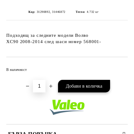
Код:
31290892, 31446872
Тегло:
4.732
кг
Подходящ за следните модели Волво
XC90 2008-2014
след шаси номер 568001-
Добави в желани
В наличност