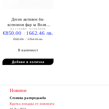
Десен активен би-
ксенонов фар за Волво
31446873, 31290893
€850.00
1662.46 лв.
€902.00
1764.16 лв.
В наличност
Новини
Сезонна разпродажба
Кратка извадка от новината