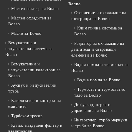
Волво
Маслен филтър за Волво
Отопление и охлаждане на
Маслен охладител за
интериора за Волво
Волво
Климатична система за
Масло за Волво
Волво
Всмукателна и
Радиатор за охлаждане на
изпускателна система за
двигателя и свързващи
Волво
елементи за Волво
Всмукателни и
Водна помпа и термостат за
изпускателни колектори за
Волво
Волво
Водна помпа за Волво
Ауспух и изпускателни
Термостат и термостатно
тръба
тяло за Волво
Катализатор и контрол на
Дифузьор, перка и
емисиите
управления за Волво
Турбокомпресор
Интеркулер, турбо маркучи
Кутия, въздушен филтър и
и тръби за Волво
въздуховоди