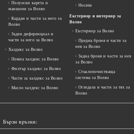
Полуоски карета и
Носачи
маншони за Волво
Екстериор и интериор за
Кардан и части за него за
Волво
Волво
Екстериор за Волво
Заден диференциал и
части за него за Волво
Предна броня и части за
нея за Волво
Халдекс за Волво
Задна броня и части за нея
Помпа халдекс за Волво
за Волво
Филтър халдекс за Волво
Стъклопочистваща
система за Волво
Части за халдекс за Волво
Огледала и части за тях за
Масло халдекс за Волво
Волво
Бързи връзки: