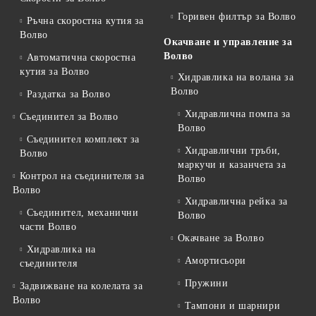
Горивен филтър за Волво
Ръчна скоростна кутия за
Волво
Окачване и управление за
Волво
Автоматична скоростна
кутия за Волво
Хидравлика на волана за
Волво
Раздатка за Волво
Хидравлична помпа за
Съединител за Волво
Волво
Съединител комплект за
Хидравлични тръби,
Волво
маркучи и казанчета за
Контрол на съединителя за
Волво
Волво
Хидравлична рейка за
Съединител, механични
Волво
части Волво
Окачване за Волво
Хидравлика на
Амортисьори
съединителя
Пружини
Задвижване на колелата за
Волво
Тампони и шарнири