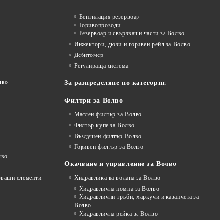
Вентилация резервоар
Горивопроводи
Резервоар и свързващи части за Волво
Инжектори, дюзи и горивен рейл за Волво
Дебитомер
Регулираща система
лво
За разпределяне по категории
Филтри за Волво
Маслен филтър за Волво
Филтър купе за Волво
Въздушен филтър Волво
Горивен филтър за Волво
лво
Окачване и управление за Волво
рзващи елементи
Хидравлика на волана за Волво
Хидравлична помпа за Волво
Хидравлични тръби, маркучи и казанчета за
Волво
Хидравлична рейка за Волво