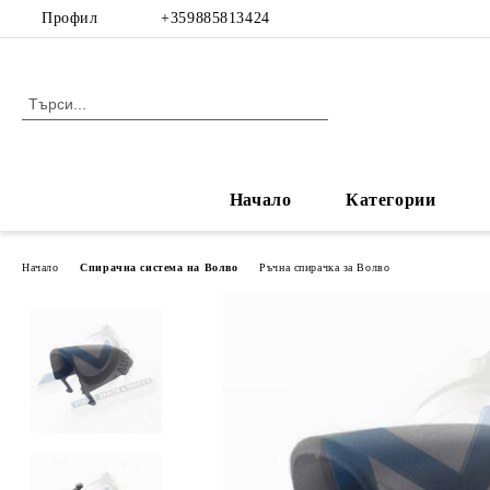
Профил
+359885813424
Начало
Категории
Начало
Спирачна система на Волво
Ръчна спирачка за Волво