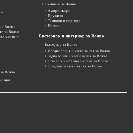
Окачване за Волво
Амортисьори
во
Пружини
Тампони и шарнири
Носачи
 за Волво
те за Волво
Екстериор и интериор за Волво
то масло за
Екстериор за Волво
Предна броня и части за нея за Волво
Задна броня и части за нея за Волво
Стъклопочистваща система за Волво
Огледала и части за тях за Волво
 за Волво
тилация