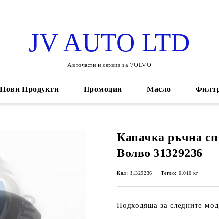
JV AUTO LTD
Авточасти и сервиз за VOLVO
Нови Продукти
Промоции
Масло
Филт
Капачка ръчна сп
Волво 31329236
Код:
31329236
Тегло:
0.010
кг
Подходяща за следните мод