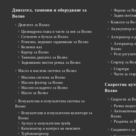
Двигател, тампони и оборудване за
Фарове за В
Задни светли
Волво
Клаксон за Во
Двигател за Волво
Акумулатор и 
Цилиндрова глава и части за нея за Волво
Сегменти и бутала за Волво
Алтернатор и 
Ремъчно, верижно задвижване за Волво
Алтернатор и
Колянов вал
Волво
Картер за Волво
Реле регулат
Тампони двигател за Волво
Стартер за Во
Задвижване пистов ремък за Волво
Стартери
Масло и маслена система за Волво
Части за ста
Маслена система за Волво
Маслен филтър за Волво
Скоростна кут
Маслен охладител за Волво
Волво
Масло за Волво
Скорости за В
Всмукателна и изпускателна система за
Ръчна скорос
Волво
Автоматична 
Всмукателни и изпускателни колектори за
Волво
Волво
Раздатка за 
Ауспух и изпускателни тръба
Катализатор и контрол на емисиите
Съединител за
Турбокомпресор