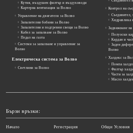
Съединител 
Кутия, въздушен филтър и въздуховоди
Картерна вентилация за Волво
Контрол на съ
Съединител,
Управление на двигателя за Волво
Хидравлика 
Запалителни бобини за Волво
Запалителни и подгревни свещи за Волво
Задвижване на 
Кабел за запалване за Волво
Полуоски ка
Педал на газта
Кардан и час
Системи за запалване и управление за
Заден дифере
Волво
Волво
Халдекс за Во
Електрическа система за Волво
Помпа халде
Светлини за Волво
Филтър халд
Части за хал
Масло халде
Бързи връзки:
Начало
Регистрация
Общи Условия