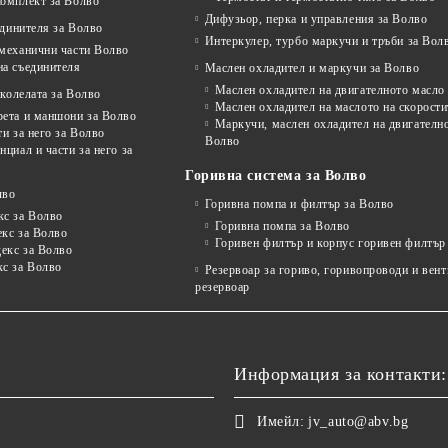
комплект за Волво
Дифузьор, перка и управления за Волво
единителя за Волво
Интеркулер, турбо маркучи и тръби за Вол
 механични части Волво
на съединителя
Маслен охладител и маркучи за Волво
Маслен охладител на двигателното масло
колелата за Волво
Маслен охладител на маслото на скорости
рета и маншони за Волво
Маркучи, маслен охладител на двигателно
ти за него за Волво
Волво
нциал и части за него за
Горивна система за Волво
лво
Горивна помпа и филтър за Волво
кс за Волво
Горивна помпа за Волво
екс за Волво
Горивен филтър и корпус горивен филтър
декс за Волво
кс за Волво
Резервоар за гориво, горивопроводи и вен
резервоар
Информация за контакти:
Имейл:
jv_auto@abv.bg