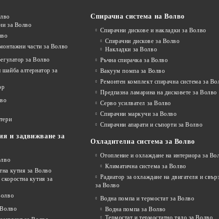
Спирачна система на Волво
олво
ни за Волво
Спирачни дискове и накладки за Волво
лво
Спирачни дискове за Волво
монтажни части за Волво
Накладки за Волво
регулатор за Волво
Ръчна спирачка за Волво
 шайба алтернатор за
Вакуум помпа за Волво
Ремонтен комплект спирачна система за Во
ор
Предпазна ламарина на дисковете за Волво
лво
Серво усилвател за Волво
Спирачни маркучи за Волво
ртери
Спирачни апарати и съпорти за Волво
ия и задвижване за
Охладителна система за Волво
Отопление и охлаждане на интериора за Во
олво
Климатична система за Волво
тна кутия за Волво
Радиатор за охлаждане на двигателя и свъ
скоростна кутия за
за Волво
Волво
Водна помпа и термостат за Волво
 Волво
Водна помпа за Волво
Термостат и термостатно тяло за Волво