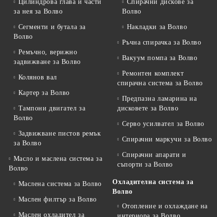
Цилиндрова глава и части
Спирачни дискове за
за нея за Волво
Волво
Сегменти и бутала за
Накладки за Волво
Волво
Ръчна спирачка за Волво
Ремъчно, верижно
Вакуум помпа за Волво
задвижване за Волво
Ремонтен комплект
Колянов вал
спирачна система за Волво
Картер за Волво
Предпазна ламарина на
Тампони двигател за
дисковете за Волво
Волво
Серво усилвател за Волво
Задвижване пистов ремък
Спирачни маркучи за Волво
за Волво
Спирачни апарати и
Масло и маслена система за
съпорти за Волво
Волво
Охладителна система за
Маслена система за Волво
Волво
Маслен филтър за Волво
Отопление и охлаждане на
Маслен охладител за
интериора за Волво