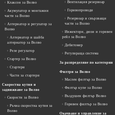
Вентилация резервоар
Клаксон за Волво
Горивопроводи
Акумулатор и монтажни
части за Волво
Резервоар и свързващи
части за Волво
Алтернатор и регулатор за
Волво
Инжектори, дюзи и горивен
рейл за Волво
Алтернатор и шайба
алтернатор за Волво
Дебитомер
Реле регулатор
Регулираща система
Стартер за Волво
За разпределяне по категории
Стартери
Филтри за Волво
Части за стартери
Маслен филтър за Волво
Скоростна кутия и
Филтър купе за Волво
задвижване за Волво
Въздушен филтър Волво
Скорости за Волво
Горивен филтър за Волво
Ръчна скоростна кутия за
Волво
Окачване и управление за