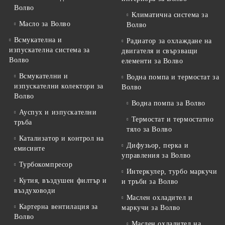
Волво
Климатична система за
Масло за Волво
Волво
Всмукателна и
Радиатор за охлаждане на
изпускателна система за
двигателя и свързващи
Волво
елементи за Волво
Всмукателни и
Водна помпа и термостат за
изпускателни колектори за
Волво
Волво
Водна помпа за Волво
Ауспух и изпускателни
Термостат и термостатно
тръба
тяло за Волво
Катализатор и контрол на
Дифузьор, перка и
емисиите
управления за Волво
Турбокомпресор
Интеркулер, турбо маркучи
Кутия, въздушен филтър и
и тръби за Волво
въздуховоди
Маслен охладител и
Картерна вентилация за
маркучи за Волво
Волво
Маслен охладител на