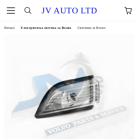
JV AUTO LTD
Начало
Електрическа система за Волво
Светлини за Волво