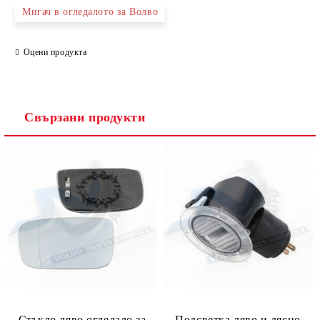
Мигач в огледалото за Волво
Оцени продукта
Съгласен съм с
Политиката за лични данни
Ние ще се свържем с вас в рамките на работния ден.
Свързани продукти
Стъкло ляво огледало за
Подсветка ляво и дясно