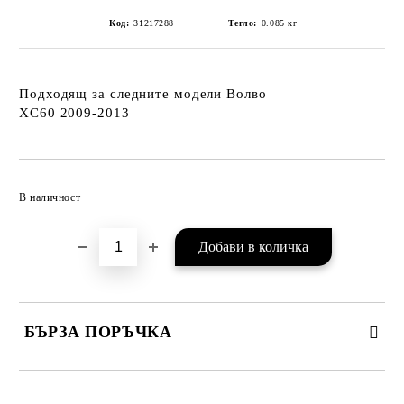
Код:
31217288
Тегло:
0.085
кг
Подходящ за следните модели Волво
XC60 2009-2013
Добави в желани
В наличност
БЪРЗА ПОРЪЧКА
САМО ПОПЪЛНЕТЕ 2 ПОЛЕТА