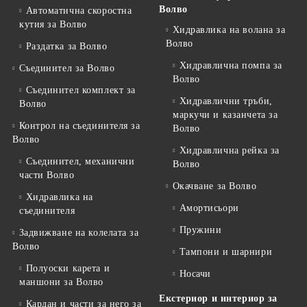
Волво
Автоматична скоростна
кутия за Волво
Хидравлика на волана за
Волво
Раздатка за Волво
Хидравлична помпа за
Съединител за Волво
Волво
Съединител комплект за
Хидравлични тръби,
Волво
маркучи и казанчета за
Контрол на съединителя за
Волво
Волво
Хидравлична рейка за
Съединител, механични
Волво
части Волво
Окачване за Волво
Хидравлика на
Амортисьори
съединителя
Пружини
Задвижване на колелата за
Волво
Тампони и шарнири
Полуоски карета и
Носачи
маншони за Волво
Екстериор и интериор за
Кардан и части за него за