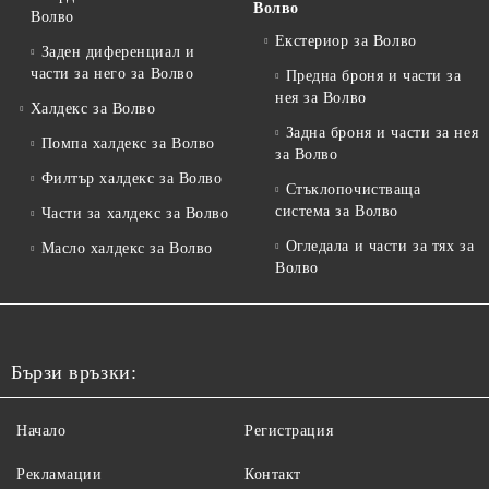
Волво
Волво
Екстериор за Волво
Заден диференциал и
части за него за Волво
Предна броня и части за
нея за Волво
Халдекс за Волво
Задна броня и части за нея
Помпа халдекс за Волво
за Волво
Филтър халдекс за Волво
Стъклопочистваща
система за Волво
Части за халдекс за Волво
Огледала и части за тях за
Масло халдекс за Волво
Волво
Бързи връзки:
Начало
Регистрация
Рекламации
Контакт