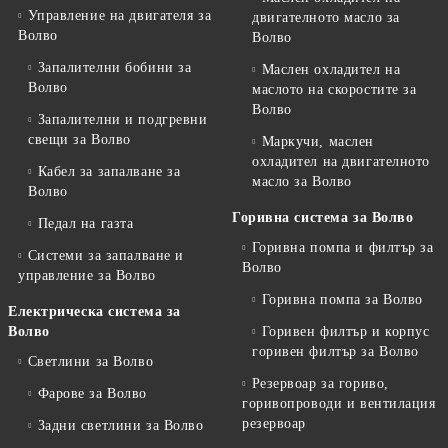
Управление на двигателя за
двигателното масло за
Волво
Волво
Запалителни бобини за
Маслен охладител на
Волво
маслото на скоростите за
Волво
Запалителни и подгревни
свещи за Волво
Маркучи, маслен
охладител на двигателното
Кабел за запалване за
масло за Волво
Волво
Горивна система за Волво
Педал на газта
Горивна помпа и филтър за
Системи за запалване и
Волво
управление за Волво
Горивна помпа за Волво
Електрическа система за
Волво
Горивен филтър и корпус
горивен филтър за Волво
Светлини за Волво
Резервоар за гориво,
Фарове за Волво
горивопроводи и вентилация
резервоар
Задни светлини за Волво