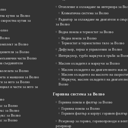
Отопление и охлаждане на интериора за Во
олво
Климатична система за Волво
тна кутия за Волво
Радиатор за охлаждане на двигателя и свъ
скоростна кутия за
за Волво
Волво
Водна помпа и термостат за Волво
 Волво
Водна помпа за Волво
Термостат и термостатно тяло за Волво
комплект за Волво
Дифузьор, перка и управления за Волво
единителя за Волво
Интеркулер, турбо маркучи и тръби за Вол
 механични части Волво
на съединителя
Маслен охладител и маркучи за Волво
Маслен охладител на двигателното масло
колелата за Волво
Маслен охладител на маслото на скорости
рета и маншони за Волво
Маркучи, маслен охладител на двигателно
ти за него за Волво
Волво
нциал и части за него за
Горивна система за Волво
лво
Горивна помпа и филтър за Волво
кс за Волво
Горивна помпа за Волво
екс за Волво
Горивен филтър и корпус горивен филтър
декс за Волво
кс за Волво
Резервоар за гориво, горивопроводи и вен
резервоар