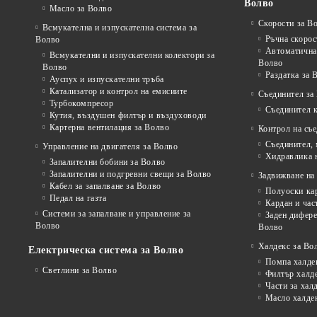
Волво
Масло за Волво
Скорости за В
Всмукателна и изпускателна система за
Ръчна скорос
Волво
Автоматична 
Всмукателни и изпускателни колектори за
Волво
Волво
Раздатка за 
Ауспух и изпускателни тръба
Катализатор и контрол на емисиите
Съединител за
Турбокомпресор
Съединител 
Кутия, въздушен филтър и въздуховоди
Картерна вентилация за Волво
Контрол на съ
Съединител,
Управление на двигателя за Волво
Хидравлика 
Запалителни бобини за Волво
Запалителни и подгревни свещи за Волво
Задвижване на 
Кабел за запалване за Волво
Полуоски ка
Педал на газта
Кардан и час
Системи за запалване и управление за
Заден дифере
Волво
Волво
Халдекс за Во
Електрическа система за Волво
Помпа халде
Светлини за Волво
Филтър халд
Части за хал
Масло халде