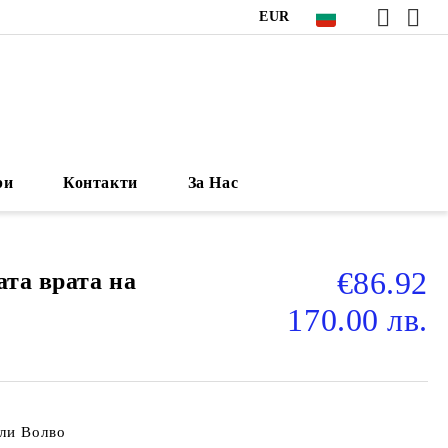
EUR
ри
Контакти
За Нас
€86.92
ата врата на
170.00 лв.
ли Волво