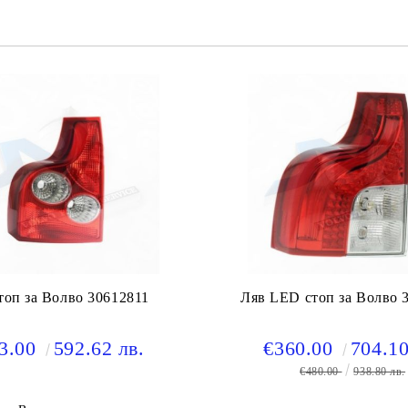
топ за Волво 30612811
Ляв LED стоп за Волво 
3.00
592.62 лв.
€360.00
704.10
€480.00
938.80 лв.