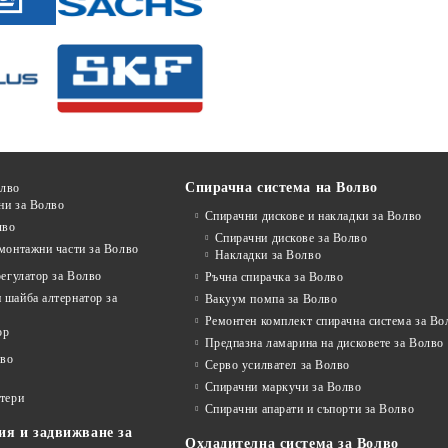
Спирачна система на Волво
олво
ни за Волво
Спирачни дискове и накладки за Волво
лво
Спирачни дискове за Волво
монтажни части за Волво
Накладки за Волво
регулатор за Волво
Ръчна спирачка за Волво
 шайба алтернатор за
Вакуум помпа за Волво
Ремонтен комплект спирачна система за Во
ор
Предпазна ламарина на дисковете за Волво
лво
Серво усилвател за Волво
Спирачни маркучи за Волво
ртери
Спирачни апарати и съпорти за Волво
ия и задвижване за
Охладителна система за Волво