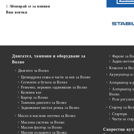
Абонирай се за новини
Виж всички
Двигател, тампони и оборудване за
Фарове за В
Задни светли
Волво
Клаксон за Во
Двигател за Волво
Акумулатор и 
Цилиндрова глава и части за нея за Волво
Сегменти и бутала за Волво
Алтернатор и 
Ремъчно, верижно задвижване за Волво
Алтернатор и
Колянов вал
Волво
Картер за Волво
Реле регулат
Тампони двигател за Волво
Стартер за Во
Задвижване пистов ремък за Волво
Стартери
Масло и маслена система за Волво
Части за ста
Маслена система за Волво
Маслен филтър за Волво
Скоростна кут
Маслен охладител за Волво