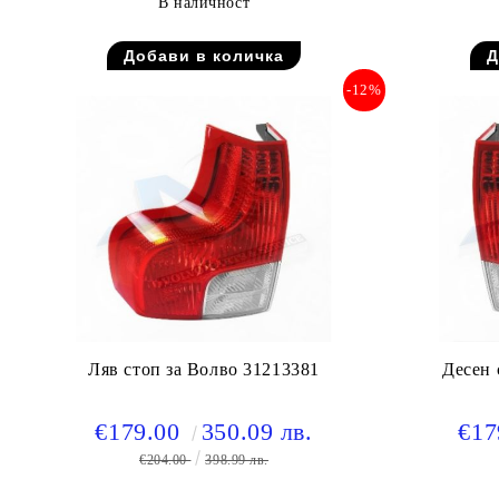
В наличност
-12%
Ляв стоп за Волво 31213381
Десен 
€179.00
350.09 лв.
€17
€204.00
398.99 лв.