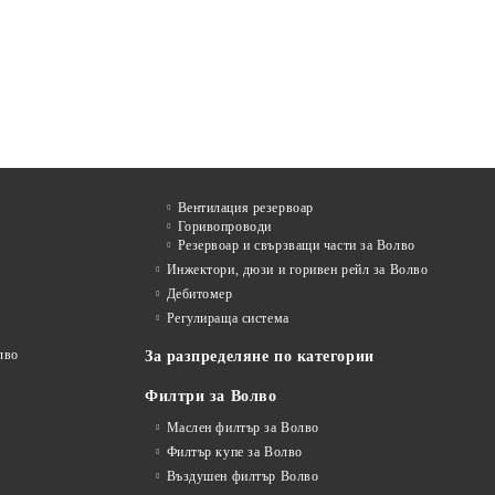
Вентилация резервоар
Горивопроводи
Резервоар и свързващи части за Волво
Инжектори, дюзи и горивен рейл за Волво
Дебитомер
Регулираща система
лво
За разпределяне по категории
Филтри за Волво
Маслен филтър за Волво
Филтър купе за Волво
Въздушен филтър Волво