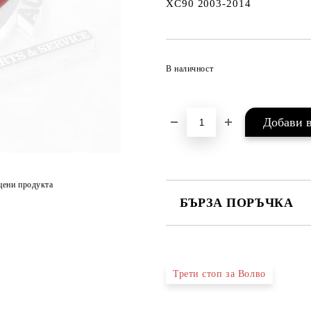
XC90 2003-2014
В наличност
цени продукта
БЪРЗА ПОРЪЧКА
САМО ПОПЪЛНЕТЕ 2 ПОЛЕТА
Трети стоп за Волво
Съгласен съм с
Политика
Ние ще се свържем с вас в рамки