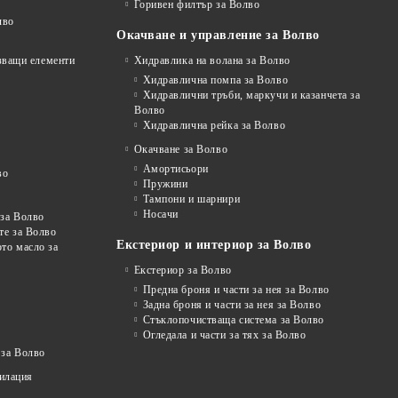
Горивен филтър за Волво
лво
Окачване и управление за Волво
рзващи елементи
Хидравлика на волана за Волво
Хидравлична помпа за Волво
Хидравлични тръби, маркучи и казанчета за
Волво
Хидравлична рейка за Волво
Окачване за Волво
Амортисьори
во
Пружини
Тампони и шарнири
Носачи
 за Волво
те за Волво
Екстериор и интериор за Волво
то масло за
Екстериор за Волво
Предна броня и части за нея за Волво
Задна броня и части за нея за Волво
Стъклопочистваща система за Волво
Огледала и части за тях за Волво
 за Волво
тилация