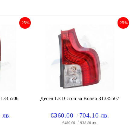
-25%
-25%
31335506
Десен LED стоп за Волво 31335507
 лв.
€360.00
704.10 лв.
€480.00
938.80 лв.