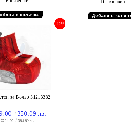
В наличност
В наличност
-12%
стоп за Волво 31213382
9.00
350.09 лв.
€204.00
398.99 лв.