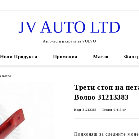
JV AUTO LTD
Авточасти и сервиз за VOLVO
Нови Продукти
Промоции
Масло
Филт
за Волво
Трети стоп на пет
Волво 31213383
Код:
31213383
Тегло:
0.415
кг
Подходящ за следните моде