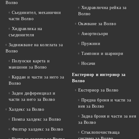
Волво
Хидравлична рейка за
Съединител, механични
Волво
части Волво
Окачване за Волво
Хидравлика на
Амортисьори
съединителя
Пружини
Задвижване на колелата за
Волво
Тампони и шарнири
Полуоски карета и
Носачи
маншони за Волво
Екстериор и интериор за
Кардан и части за него за
Волво
Волво
Екстериор за Волво
Заден диференциал и
части за него за Волво
Предна броня и части за
нея за Волво
Халдекс за Волво
Задна броня и части за нея
Помпа халдекс за Волво
за Волво
Филтър халдекс за Волво
Стъклопочистваща
система за Волво