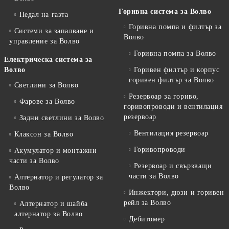
Горивна система за Волво
Педал на газта
Горивна помпа и филтър за
Системи за запалване и
Волво
управление за Волво
Горивна помпа за Волво
Електрическа система за
Волво
Горивен филтър и корпус
горивен филтър за Волво
Светлини за Волво
Резервоар за гориво,
Фарове за Волво
горивопроводи и вентилация
резервоар
Задни светлини за Волво
Вентилация резервоар
Клаксон за Волво
Горивопроводи
Акумулатор и монтажни
части за Волво
Резервоар и свързващи
части за Волво
Алтернатор и регулатор за
Волво
Инжектори, дюзи и горивен
рейл за Волво
Алтернатор и шайба
алтернатор за Волво
Дебитомер