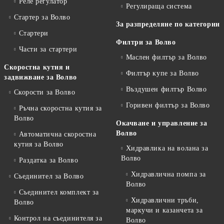
Реле регулатор
Регулираща система
Стартер за Волво
За разпределяне по категории
Стартери
Филтри за Волво
Части за стартери
Маслен филтър за Волво
Скоростна кутия и
Филтър купе за Волво
задвижване за Волво
Въздушен филтър Волво
Скорости за Волво
Горивен филтър за Волво
Ръчна скоростна кутия за
Волво
Окачване и управление за
Волво
Автоматична скоростна
кутия за Волво
Хидравлика на волана за
Волво
Раздатка за Волво
Хидравлична помпа за
Съединител за Волво
Волво
Съединител комплект за
Хидравлични тръби,
Волво
маркучи и казанчета за
Контрол на съединителя за
Волво