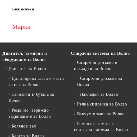
Виж всички
Марки
Двигател, тампони и
Спирачна система на Волво
оборудване за Волво
Спирачни дискове и
Двигател за Волво
накладки за Волво
Цилиндрова глава и части
Спирачни дискове за
за нея за Волво
Волво
Сегменти и бутала за
Накладки за Волво
Волво
Ръчна спирачка за Волво
Ремъчно, верижно
Вакуум помпа за Волво
задвижване за Волво
Ремонтен комплект
Колянов вал
спирачна система за Волво
Картер за Волво