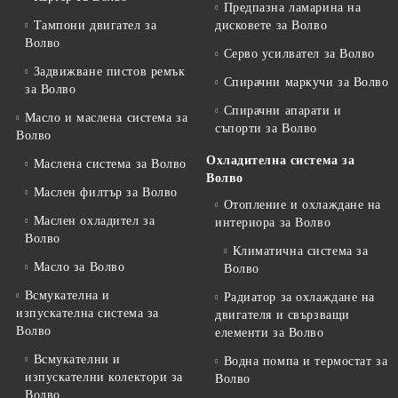
Предпазна ламарина на
Тампони двигател за
дисковете за Волво
Волво
Серво усилвател за Волво
Задвижване пистов ремък
Спирачни маркучи за Волво
за Волво
Спирачни апарати и
Масло и маслена система за
съпорти за Волво
Волво
Охладителна система за
Маслена система за Волво
Волво
Маслен филтър за Волво
Отопление и охлаждане на
Маслен охладител за
интериора за Волво
Волво
Климатична система за
Масло за Волво
Волво
Всмукателна и
Радиатор за охлаждане на
изпускателна система за
двигателя и свързващи
Волво
елементи за Волво
Всмукателни и
Водна помпа и термостат за
изпускателни колектори за
Волво
Волво