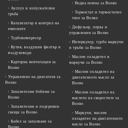
Водна помпа за Волво
Ауспух и изпускателни
Термостат и термостатно
тръба
тяло за Волво
Катализатор и контрол на
Дифузьор, перка и
емисиите
управления за Волво
Турбокомпресор
Интеркулер, турбо маркучи
Кутия, въздушен филтър и
и тръби за Волво
въздуховоди
Маслен охладител и
Картерна вентилация за
маркучи за Волво
Волво
Маслен охладител на
Управление на двигателя за
двигателното масло за
Волво
Волво
Запалителни бобини за
Маслен охладител на
Волво
маслото на скоростите за
Волво
Запалителни и подгревни
свещи за Волво
Маркучи, маслен
охладител на двигателното
Кабел за запалване за
масло за Волво
Волво