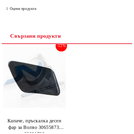
САМО ПОПЪЛНЕТЕ 2 ПОЛЕТА
Оцени продукта
Съгласен съм с
Политиката за лични данни
Свързани продукти
Ние ще се свържем с вас в рамките на работния ден.
-12%
Капаче, пръскалка десен
фар за Волво 30655873,
39991799