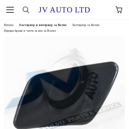
JV AUTO LTD
Начало
Екстериор и интериор за Волво
Екстериор за Волво
Предна броня и части за нея за Волво