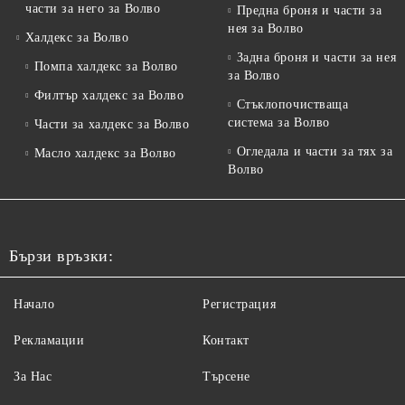
части за него за Волво
Предна броня и части за
нея за Волво
Халдекс за Волво
Задна броня и части за нея
Помпа халдекс за Волво
за Волво
Филтър халдекс за Волво
Стъклопочистваща
система за Волво
Части за халдекс за Волво
Огледала и части за тях за
Масло халдекс за Волво
Волво
Бързи връзки:
Начало
Регистрация
Рекламации
Контакт
За Нас
Търсене