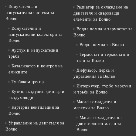
Всмукателна и
Радиатор за охлаждане на
изпускателна система за
двигателя и свързващи
Волво
елементи за Волво
Всмукателни и
Водна помпа и термостат за
изпускателни колектори за
Волво
Волво
Водна помпа за Волво
Ауспух и изпускателни
Термостат и термостатно
тръба
тяло за Волво
Катализатор и контрол на
Дифузьор, перка и
емисиите
управления за Волво
Турбокомпресор
Интеркулер, турбо маркучи
Кутия, въздушен филтър и
и тръби за Волво
въздуховоди
Маслен охладител и
Картерна вентилация за
маркучи за Волво
Волво
Маслен охладител на
Управление на двигателя за
двигателното масло за
Волво
Волво