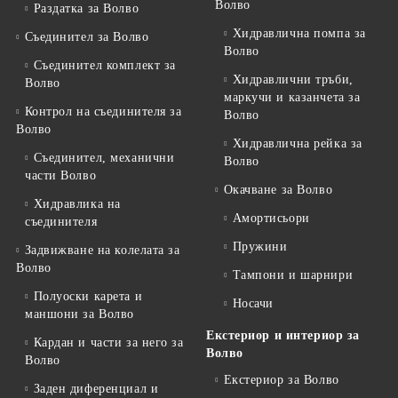
Волво
Раздатка за Волво
Хидравлична помпа за
Съединител за Волво
Волво
Съединител комплект за
Хидравлични тръби,
Волво
маркучи и казанчета за
Контрол на съединителя за
Волво
Волво
Хидравлична рейка за
Съединител, механични
Волво
части Волво
Окачване за Волво
Хидравлика на
Амортисьори
съединителя
Пружини
Задвижване на колелата за
Волво
Тампони и шарнири
Полуоски карета и
Носачи
маншони за Волво
Екстериор и интериор за
Кардан и части за него за
Волво
Волво
Екстериор за Волво
Заден диференциал и