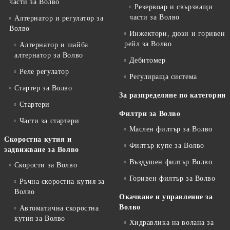
части за Волво
Резервоар и свързващи
части за Волво
Алтернатор и регулатор за
Волво
Инжектори, дюзи и горивен
рейл за Волво
Алтернатор и шайба
алтернатор за Волво
Дебитомер
Реле регулатор
Регулираща система
Стартер за Волво
За разпределяне по категории
Стартери
Филтри за Волво
Части за стартери
Маслен филтър за Волво
Скоростна кутия и
Филтър купе за Волво
задвижване за Волво
Въздушен филтър Волво
Скорости за Волво
Горивен филтър за Волво
Ръчна скоростна кутия за
Волво
Окачване и управление за
Волво
Автоматична скоростна
кутия за Волво
Хидравлика на волана за