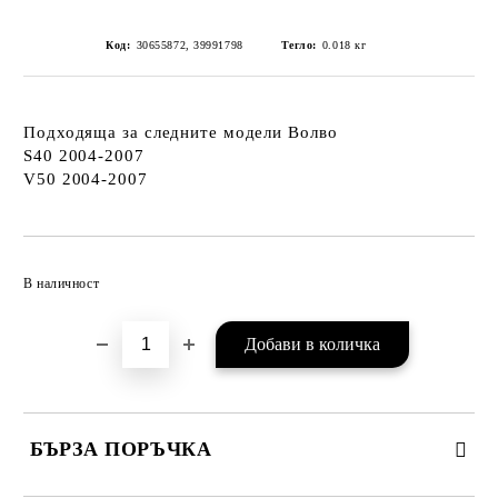
Код:
30655872, 39991798
Тегло:
0.018
кг
Подходяща за следните модели Волво
S40 2004-2007
V50 2004-2007
Добави в желани
В наличност
БЪРЗА ПОРЪЧКА