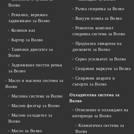
Волво
Ръчна спирачка за Волво
Ремъчно, верижно
Вакуум помпа за Волво
задвижване за Волво
Ремонтен комплект
Колянов вал
спирачна система за Волво
Картер за Волво
Предпазна ламарина на
Тампони двигател за
дисковете за Волво
Волво
Серво усилвател за Волво
Задвижване пистов ремък
Спирачни маркучи за Волво
за Волво
Спирачни апарати и
Масло и маслена система за
съпорти за Волво
Волво
Охладителна система за
Маслена система за Волво
Волво
Маслен филтър за Волво
Отопление и охлаждане на
Маслен охладител за
интериора за Волво
Волво
Климатична система за
Масло за Волво
Волво