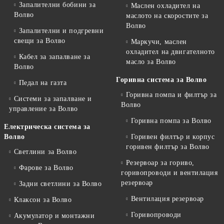
Запалителни бобини за
Маслен охладител на
Волво
маслото на скоростите за
Волво
Запалителни и подгревни
свещи за Волво
Маркучи, маслен
охладител на двигателното
Кабел за запалване за
масло за Волво
Волво
Горивна система за Волво
Педал на газта
Горивна помпа и филтър за
Системи за запалване и
Волво
управление за Волво
Горивна помпа за Волво
Електрическа система за
Волво
Горивен филтър и корпус
горивен филтър за Волво
Светлини за Волво
Резервоар за гориво,
Фарове за Волво
горивопроводи и вентилация
резервоар
Задни светлини за Волво
Вентилация резервоар
Клаксон за Волво
Горивопроводи
Акумулатор и монтажни