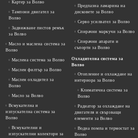
Картер за Волво
Предпазна ламарина на
Тампони двигател за
дисковете за Волво
Волво
Серво усилвател за Волво
Задвижване пистов ремък
Спирачни маркучи за Волво
за Волво
Спирачни апарати и
Масло и маслена система за
съпорти за Волво
Волво
Охладителна система за
Маслена система за Волво
Волво
Маслен филтър за Волво
Отопление и охлаждане на
Маслен охладител за
интериора за Волво
Волво
Климатична система за
Масло за Волво
Волво
Всмукателна и
Радиатор за охлаждане на
изпускателна система за
двигателя и свързващи
Волво
елементи за Волво
Всмукателни и
Водна помпа и термостат за
изпускателни колектори за
Волво