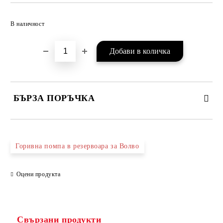
Добави в желани
В наличност
БЪРЗА ПОРЪЧКА
САМО ПОПЪЛНЕТЕ 2 ПОЛЕТА
Горивна помпа в резервоара за Волво
Оцени продукта
Съгласен съм с
Политиката за лични данни
Ние ще се свържем с вас в рамките на работния ден.
Свързани продукти