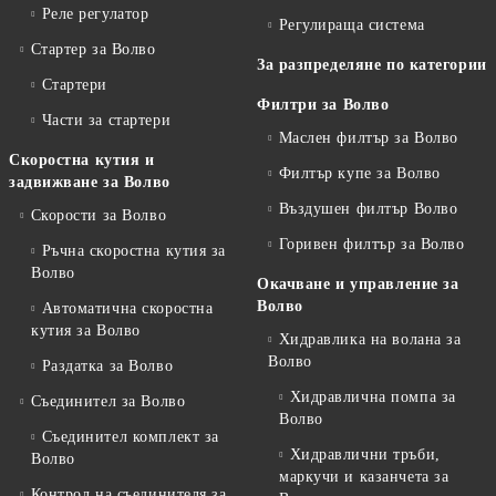
Реле регулатор
Регулираща система
Стартер за Волво
За разпределяне по категории
Стартери
Филтри за Волво
Части за стартери
Маслен филтър за Волво
Скоростна кутия и
Филтър купе за Волво
задвижване за Волво
Въздушен филтър Волво
Скорости за Волво
Горивен филтър за Волво
Ръчна скоростна кутия за
Волво
Окачване и управление за
Волво
Автоматична скоростна
кутия за Волво
Хидравлика на волана за
Волво
Раздатка за Волво
Хидравлична помпа за
Съединител за Волво
Волво
Съединител комплект за
Хидравлични тръби,
Волво
маркучи и казанчета за
Контрол на съединителя за