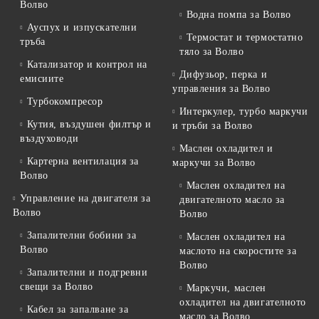
Волво
Водна помпа за Волво
Ауспух и изпускателни
Термостат и термостатно
тръба
тяло за Волво
Катализатор и контрол на
Дифузьор, перка и
емисиите
управления за Волво
Турбокомпресор
Интеркулер, турбо маркучи
Кутия, въздушен филтър и
и тръби за Волво
въздуховоди
Маслен охладител и
Картерна вентилация за
маркучи за Волво
Волво
Маслен охладител на
Управление на двигателя за
двигателното масло за
Волво
Волво
Запалителни бобини за
Маслен охладител на
Волво
маслото на скоростите за
Волво
Запалителни и подгревни
свещи за Волво
Маркучи, маслен
охладител на двигателното
Кабел за запалване за
масло за Волво