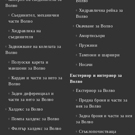
Волво
Волво
Хидравлична рейка за
Съединител, механични
Волво
части Волво
Окачване за Волво
Хидравлика на
Амортисьори
съединителя
Пружини
Задвижване на колелата за
Волво
Тампони и шарнири
Полуоски карета и
Носачи
маншони за Волво
Екстериор и интериор за
Кардан и части за него за
Волво
Волво
Екстериор за Волво
Заден диференциал и
части за него за Волво
Предна броня и части за
нея за Волво
Халдекс за Волво
Задна броня и части за нея
Помпа халдекс за Волво
за Волво
Филтър халдекс за Волво
Стъклопочистваща