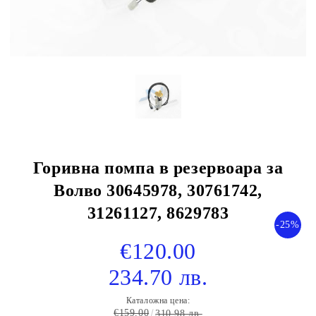
Горивна помпа в резервоара за
Волво 30645978, 30761742,
31261127, 8629783
-25%
€120.00
234.70 лв.
Каталожна цена:
€159.00
310.98 лв.