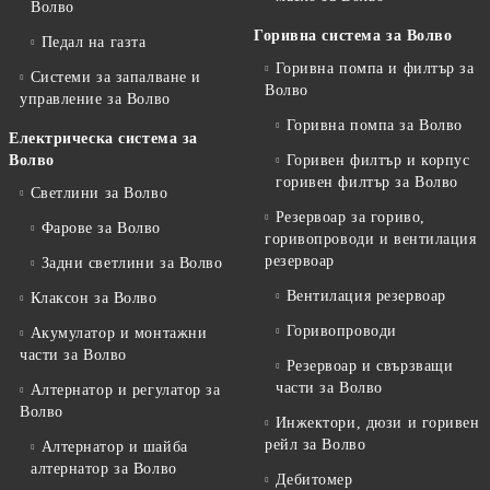
Волво
Горивна система за Волво
Педал на газта
Горивна помпа и филтър за
Системи за запалване и
Волво
управление за Волво
Горивна помпа за Волво
Електрическа система за
Волво
Горивен филтър и корпус
горивен филтър за Волво
Светлини за Волво
Резервоар за гориво,
Фарове за Волво
горивопроводи и вентилация
резервоар
Задни светлини за Волво
Вентилация резервоар
Клаксон за Волво
Горивопроводи
Акумулатор и монтажни
части за Волво
Резервоар и свързващи
части за Волво
Алтернатор и регулатор за
Волво
Инжектори, дюзи и горивен
рейл за Волво
Алтернатор и шайба
алтернатор за Волво
Дебитомер