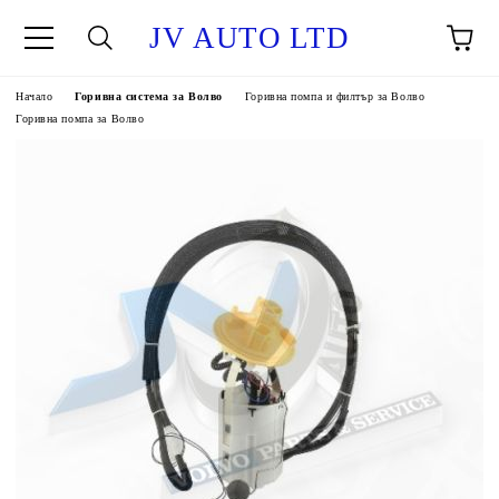
JV AUTO LTD
Начало
Горивна система за Волво
Горивна помпа и филтър за Волво
Горивна помпа за Волво