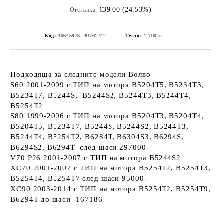
€39.00 (24.53%)
Отстъпка:
Код:
30645978, 30761742, 31261127, 8629783
Тегло:
1.700
кг
Подходяща за следните модели Волво
S60 2001-2009
с ТИП на мотора B5204T5, B5234T3,
B5234T7, B5244S, B5244S2, B5244T3, B5244T4,
B5254T2
S80 1999-2006
с ТИП на мотора B5204T3, B5204T4,
B5204T5, B5234T7, B5244S, B5244S2, B5244T3,
B5244T4, B5254T2, B6284T, B6304S3, B6294S,
B6294S2, B6294T след шаси 297000-
V70 P26 2001-2007
с ТИП на мотора B5244S2
XC70 2001-2007
с ТИП на мотора B5254T2, B5254T3,
B5254T4, B5254T7 след шаси 95000-
XC90 2003-2014
с ТИП на мотора B5254T2, B5254T9,
B6294T до шаси -167186