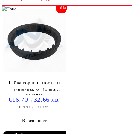
-16%
Гайка горивна помпа и
поплавък за Волво
8649739
€16.70
32.66 лв.
€19.99
39.10 лв.
В наличност