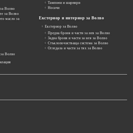
Тампони и шарнири
Носачи
 за Волво
те за Волво
Екстериор и интериор за Волво
то масло за
Екстериор за Волво
Предна броня и части за нея за Волво
Задна броня и части за нея за Волво
Стъклопочистваща система за Волво
Огледала и части за тях за Волво
 за Волво
тилация