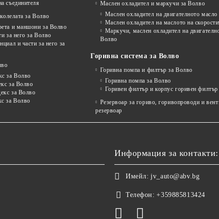
на съединителя
Маслен охладител и маркучи за Волво
Маслен охладител на двигателното масло
колелата за Волво
Маслен охладител на маслото на скорости
рета и маншони за Волво
Маркучи, маслен охладител на двигателно
ти за него за Волво
Волво
нциал и части за него за
Горивна система за Волво
лво
Горивна помпа и филтър за Волво
кс за Волво
Горивна помпа за Волво
екс за Волво
Горивен филтър и корпус горивен филтър
декс за Волво
кс за Волво
Резервоар за гориво, горивопроводи и вен
резервоар
Информация за контакти:
Имейл:
jv_auto@abv.bg
Телефон:
+359885813424