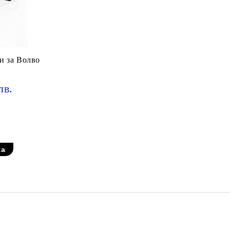
и за Волво
лв.