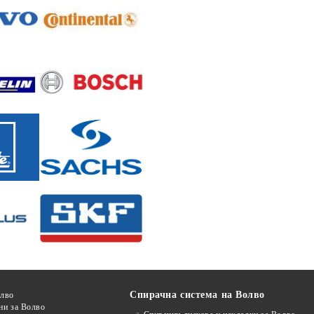
Спирачна система на Волво
олво
ни за Волво