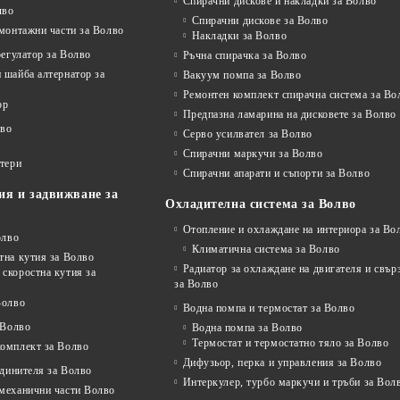
Спирачни дискове и накладки за Волво
лво
Спирачни дискове за Волво
монтажни части за Волво
Накладки за Волво
регулатор за Волво
Ръчна спирачка за Волво
 шайба алтернатор за
Вакуум помпа за Волво
Ремонтен комплект спирачна система за Во
ор
Предпазна ламарина на дисковете за Волво
лво
Серво усилвател за Волво
Спирачни маркучи за Волво
ртери
Спирачни апарати и съпорти за Волво
ия и задвижване за
Охладителна система за Волво
Отопление и охлаждане на интериора за Во
олво
Климатична система за Волво
тна кутия за Волво
Радиатор за охлаждане на двигателя и свъ
скоростна кутия за
за Волво
Волво
Водна помпа и термостат за Волво
 Волво
Водна помпа за Волво
Термостат и термостатно тяло за Волво
комплект за Волво
Дифузьор, перка и управления за Волво
единителя за Волво
Интеркулер, турбо маркучи и тръби за Вол
 механични части Волво