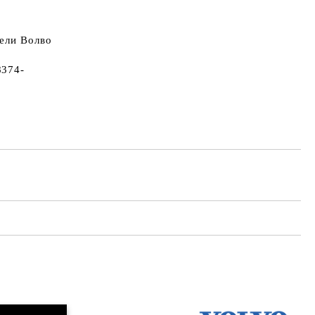
ели Волво
8374-
Добави в желани