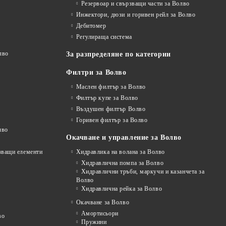
Резервоар и свързващи части за Волво
Инжектори, дюзи и горивен рейл за Волво
Дебитомер
Регулираща система
лво
За разпределяне по категории
Филтри за Волво
Маслен филтър за Волво
Филтър купе за Волво
Въздушен филтър Волво
Горивен филтър за Волво
лво
Окачване и управление за Волво
рзващи елементи
Хидравлика на волана за Волво
Хидравлична помпа за Волво
Хидравлични тръби, маркучи и казанчета за
Волво
Хидравлична рейка за Волво
Окачване за Волво
Амортисьори
во
Пружини