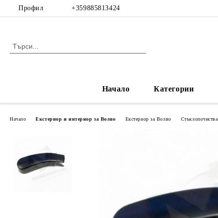
Профил
+359885813424
Начало
Категории
Начало
Екстериор и интериор за Волво
Екстериор за Волво
Стъклопочиства