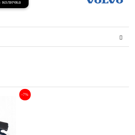
та за лични данни
те на работния ден.
-7%