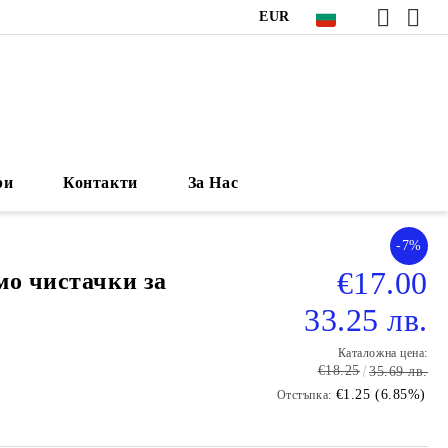
EUR
ри
Контакти
За Нас
-7%
€17.00
мо чистачки за
33.25 лв.
Каталожна цена:
€18.25
35.69 лв.
€1.25 (6.85%)
Отстъпка: