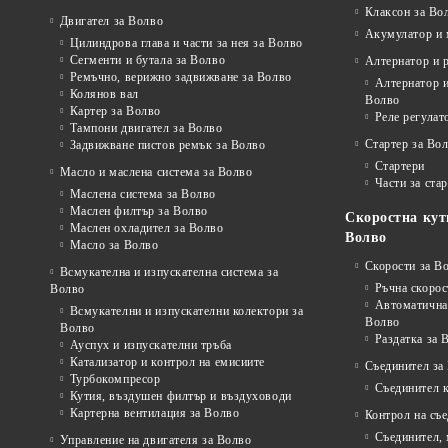
Клаксон за Во
Двигател за Волво
Акумулатор и 
Цилиндрова глава и части за нея за Волво
Сегменти и бутала за Волво
Алтернатор и 
Ремъчно, верижно задвижване за Волво
Алтернатор и
Колянов вал
Волво
Картер за Волво
Реле регулат
Тампони двигател за Волво
Стартер за Во
Задвижване пистов ремък за Волво
Стартери
Масло и маслена система за Волво
Части за ста
Маслена система за Волво
Маслен филтър за Волво
Скоростна кут
Маслен охладител за Волво
Волво
Масло за Волво
Скорости за В
Всмукателна и изпускателна система за
Ръчна скорос
Волво
Автоматична 
Всмукателни и изпускателни колектори за
Волво
Волво
Раздатка за 
Ауспух и изпускателни тръба
Катализатор и контрол на емисиите
Съединител за
Турбокомпресор
Съединител 
Кутия, въздушен филтър и въздуховоди
Картерна вентилация за Волво
Контрол на съ
Съединител,
Управление на двигателя за Волво