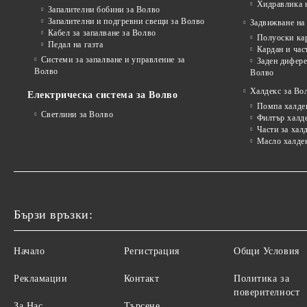
Хидравлика 
Запалителни бобини за Волво
Запалителни и подгревни свещи за Волво
Задвижване на 
Кабел за запалване за Волво
Полуоски ка
Педал на газта
Кардан и час
Системи за запалване и управление за
Заден дифере
Волво
Волво
Халдекс за Во
Електрическа система за Волво
Помпа халде
Светлини за Волво
Филтър халд
Части за хал
Масло халде
Бързи връзки:
Начало
Регистрация
Общи Условия
Рекламации
Контакт
Политика за
поверителност
За Нас
Търсене