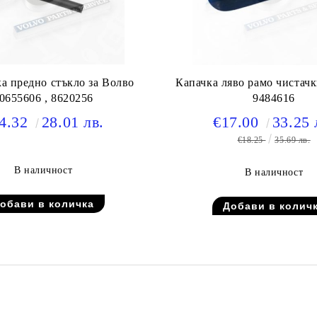
а предно стъкло за Волво
Капачка ляво рамо чистачк
0655606 , 8620256
9484616
4.32
28.01 лв.
€17.00
33.25 
€18.25
35.69 лв.
В наличност
В наличност