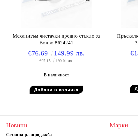
Механизъм чистачки предно стъкло за
Пръскалк
Волво 8624241
3
€76.69
149.99 лв.
€1
€97.15
190.01 лв.
В наличност
Новини
Марки
Сезонна разпродажба