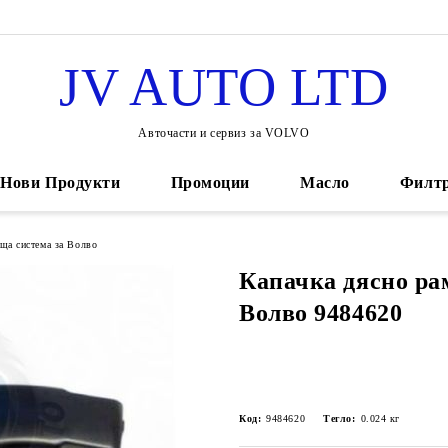
JV AUTO LTD
Авточасти и сервиз за VOLVO
Нови Продукти
Промоции
Масло
Филт
ща система за Волво
Капачка дясно ра
Волво 9484620
Код:
9484620
Тегло:
0.024
кг