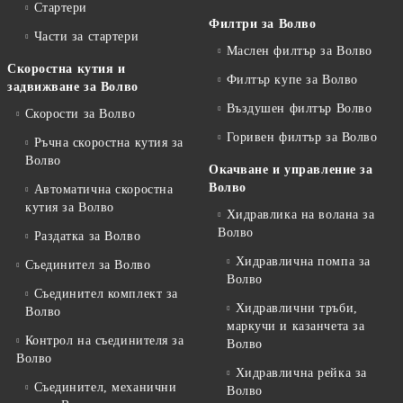
Стартери
Филтри за Волво
Части за стартери
Маслен филтър за Волво
Скоростна кутия и
Филтър купе за Волво
задвижване за Волво
Въздушен филтър Волво
Скорости за Волво
Горивен филтър за Волво
Ръчна скоростна кутия за
Волво
Окачване и управление за
Волво
Автоматична скоростна
кутия за Волво
Хидравлика на волана за
Волво
Раздатка за Волво
Хидравлична помпа за
Съединител за Волво
Волво
Съединител комплект за
Хидравлични тръби,
Волво
маркучи и казанчета за
Контрол на съединителя за
Волво
Волво
Хидравлична рейка за
Съединител, механични
Волво