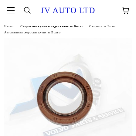
JV AUTO LTD
Начало
Скоростна кутия и задвижване за Волво
Скорости за Волво
Автоматична скоростна кутия за Волво