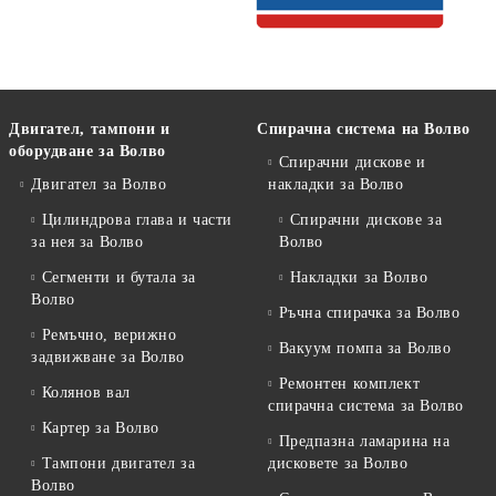
Двигател, тампони и
Спирачна система на Волво
оборудване за Волво
Спирачни дискове и
Двигател за Волво
накладки за Волво
Цилиндрова глава и части
Спирачни дискове за
за нея за Волво
Волво
Сегменти и бутала за
Накладки за Волво
Волво
Ръчна спирачка за Волво
Ремъчно, верижно
Вакуум помпа за Волво
задвижване за Волво
Ремонтен комплект
Колянов вал
спирачна система за Волво
Картер за Волво
Предпазна ламарина на
Тампони двигател за
дисковете за Волво
Волво