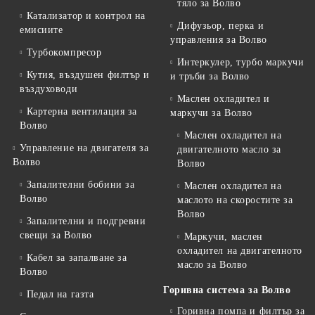
тяло за Волво
Катализатор и контрол на
Дифузьор, перка и
емисиите
управления за Волво
Турбокомпресор
Интеркулер, турбо маркучи
Кутия, въздушен филтър и
и тръби за Волво
въздуховоди
Маслен охладител и
Картерна вентилация за
маркучи за Волво
Волво
Маслен охладител на
Управление на двигателя за
двигателното масло за
Волво
Волво
Запалителни бобини за
Маслен охладител на
Волво
маслото на скоростите за
Волво
Запалителни и подгревни
свещи за Волво
Маркучи, маслен
охладител на двигателното
Кабел за запалване за
масло за Волво
Волво
Горивна система за Волво
Педал на газта
Горивна помпа и филтър за