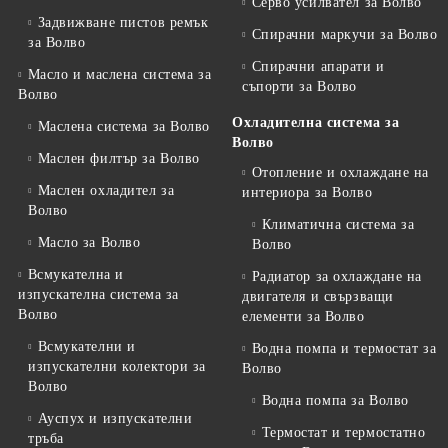
Серво усилвател за Волво
Задвижване пистов ремък
Спирачни маркучи за Волво
за Волво
Спирачни апарати и
Масло и маслена система за
съпорти за Волво
Волво
Охладителна система за
Маслена система за Волво
Волво
Маслен филтър за Волво
Отопление и охлаждане на
Маслен охладител за
интериора за Волво
Волво
Климатична система за
Масло за Волво
Волво
Всмукателна и
Радиатор за охлаждане на
изпускателна система за
двигателя и свързващи
Волво
елементи за Волво
Всмукателни и
Водна помпа и термостат за
изпускателни колектори за
Волво
Волво
Водна помпа за Волво
Ауспух и изпускателни
Термостат и термостатно
тръба