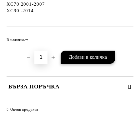
XC70 2001-2007
XC90 -2014
Добави в желани
В наличност
БЪРЗА ПОРЪЧКА
САМО ПОПЪЛНЕТЕ 2 ПОЛЕТА
Оцени продукта
Съгласен съм с
Политиката за лични данни