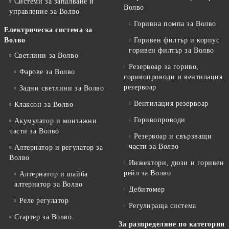
Системи за запалване и
Волво
управление за Волво
Горивна помпа за Волво
Електрическа система за
Волво
Горивен филтър и корпус
горивен филтър за Волво
Светлини за Волво
Резервоар за гориво,
Фарове за Волво
горивопроводи и вентилация
резервоар
Задни светлини за Волво
Вентилация резервоар
Клаксон за Волво
Горивопроводи
Акумулатор и монтажни
части за Волво
Резервоар и свързващи
части за Волво
Алтернатор и регулатор за
Волво
Инжектори, дюзи и горивен
рейл за Волво
Алтернатор и шайба
алтернатор за Волво
Дебитомер
Реле регулатор
Регулираща система
Стартер за Волво
За разпределяне по категории