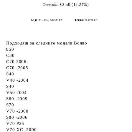
€2.50 (17.24%)
Отстъпка:
Код:
312150, 6843112
Тегло:
0.040
кг
Подходящ за следните модели Волво
850
C30
C70 2006-
C70 -2005
S40
V40 -2004
S40
V50 2004-
S60 -2009
S70
V70 -2000
S80 -2006
V70 P26
V70 XC -2000