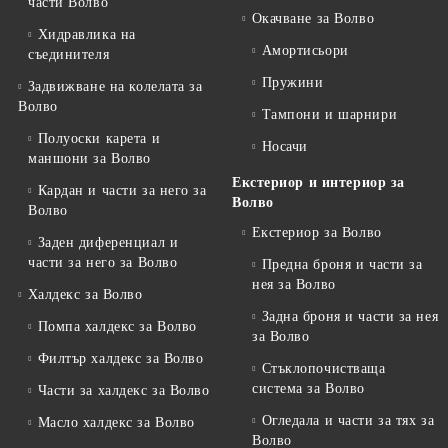
части Волво
Окачване за Волво
Хидравлика на
Амортисьори
съединителя
Пружини
Задвижване на колелата за
Волво
Тампони и шарнири
Полуоски карета и
Носачи
маншони за Волво
Екстериор и интериор за
Кардан и части за него за
Волво
Волво
Екстериор за Волво
Заден диференциал и
части за него за Волво
Предна броня и части за
нея за Волво
Халдекс за Волво
Задна броня и части за нея
Помпа халдекс за Волво
за Волво
Филтър халдекс за Волво
Стъклопочистваща
система за Волво
Части за халдекс за Волво
Огледала и части за тях за
Масло халдекс за Волво
Волво