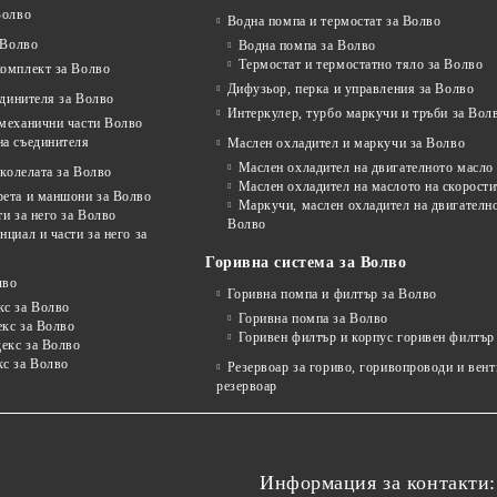
Волво
Водна помпа и термостат за Волво
 Волво
Водна помпа за Волво
Термостат и термостатно тяло за Волво
комплект за Волво
Дифузьор, перка и управления за Волво
единителя за Волво
Интеркулер, турбо маркучи и тръби за Вол
 механични части Волво
на съединителя
Маслен охладител и маркучи за Волво
Маслен охладител на двигателното масло
колелата за Волво
Маслен охладител на маслото на скорости
рета и маншони за Волво
Маркучи, маслен охладител на двигателно
ти за него за Волво
Волво
нциал и части за него за
Горивна система за Волво
лво
Горивна помпа и филтър за Волво
кс за Волво
Горивна помпа за Волво
екс за Волво
Горивен филтър и корпус горивен филтър
декс за Волво
кс за Волво
Резервоар за гориво, горивопроводи и вен
резервоар
Информация за контакти: