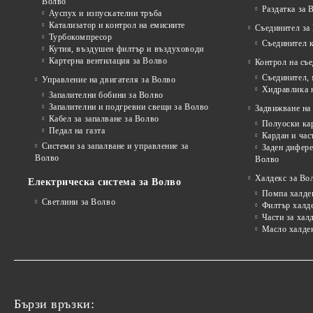
Волво
Раздатка за 
Ауспух и изпускателни тръба
Катализатор и контрол на емисиите
Съединител за
Турбокомпресор
Съединител 
Кутия, въздушен филтър и въздуховоди
Картерна вентилация за Волво
Контрол на съ
Съединител,
Управление на двигателя за Волво
Хидравлика 
Запалителни бобини за Волво
Запалителни и подгревни свещи за Волво
Задвижване на 
Кабел за запалване за Волво
Полуоски ка
Педал на газта
Кардан и час
Системи за запалване и управление за
Заден дифере
Волво
Волво
Халдекс за Во
Електрическа система за Волво
Помпа халде
Светлини за Волво
Филтър халд
Части за хал
Масло халде
Бързи връзки: