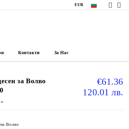
EUR
ри
Контакти
За Нас
€61.36
есен за Волво
70
120.01 лв.
кг
ли Волво