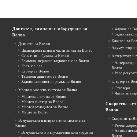
Двигател, тампони и оборудване за
Фарове за В
Задни светли
Волво
Клаксон за Во
Двигател за Волво
Акумулатор и 
Цилиндрова глава и части за нея за Волво
Сегменти и бутала за Волво
Алтернатор и 
Ремъчно, верижно задвижване за Волво
Алтернатор и
Колянов вал
Волво
Картер за Волво
Реле регулат
Тампони двигател за Волво
Стартер за Во
Задвижване пистов ремък за Волво
Стартери
Масло и маслена система за Волво
Части за ста
Маслена система за Волво
Маслен филтър за Волво
Скоростна кут
Маслен охладител за Волво
Волво
Масло за Волво
Скорости за В
Всмукателна и изпускателна система за
Ръчна скорос
Волво
Автоматична 
Всмукателни и изпускателни колектори за
Волво