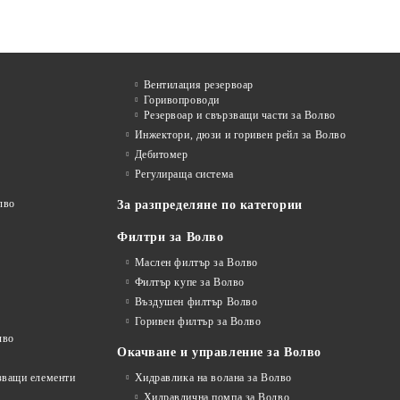
Вентилация резервоар
Горивопроводи
Резервоар и свързващи части за Волво
Инжектори, дюзи и горивен рейл за Волво
Дебитомер
Регулираща система
лво
За разпределяне по категории
Филтри за Волво
Маслен филтър за Волво
Филтър купе за Волво
Въздушен филтър Волво
Горивен филтър за Волво
лво
Окачване и управление за Волво
рзващи елементи
Хидравлика на волана за Волво
Хидравлична помпа за Волво