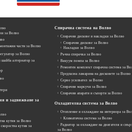
Спирачна система на Волво
олво
ни за Волво
Спирачни дискове и накладки за Волво
лво
Спирачни дискове за Волво
монтажни части за Волво
Накладки за Волво
регулатор за Волво
Ръчна спирачка за Волво
 шайба алтернатор за
Вакуум помпа за Волво
Ремонтен комплект спирачна система за Во
ор
Предпазна ламарина на дисковете за Волво
лво
Серво усилвател за Волво
Спирачни маркучи за Волво
ртери
Спирачни апарати и съпорти за Волво
ия и задвижване за
Охладителна система за Волво
Отопление и охлаждане на интериора за Во
олво
Климатична система за Волво
тна кутия за Волво
Радиатор за охлаждане на двигателя и свъ
скоростна кутия за
за Волво