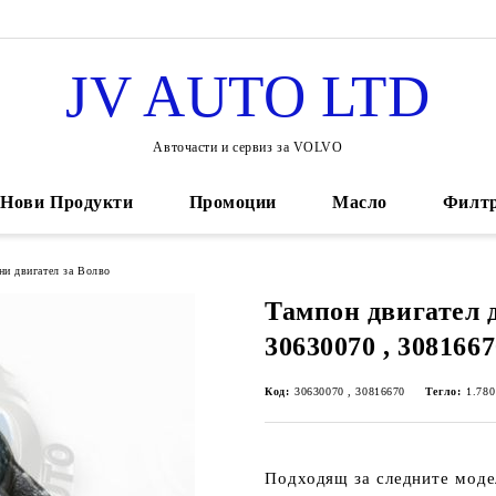
JV AUTO LTD
Авточасти и сервиз за VOLVO
Нови Продукти
Промоции
Масло
Филт
ни двигател за Волво
Тампон двигател д
30630070 , 308166
Код:
30630070 , 30816670
Тегло:
1.780
Подходящ за следните моде