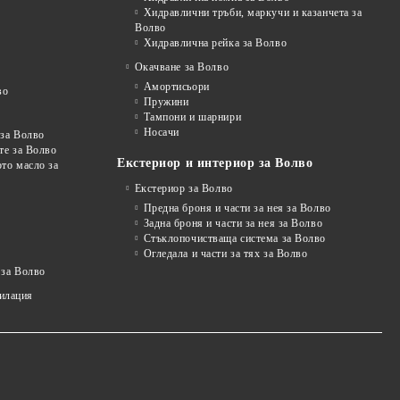
Хидравлични тръби, маркучи и казанчета за
Волво
Хидравлична рейка за Волво
Окачване за Волво
Амортисьори
во
Пружини
Тампони и шарнири
Носачи
 за Волво
те за Волво
Екстериор и интериор за Волво
то масло за
Екстериор за Волво
Предна броня и части за нея за Волво
Задна броня и части за нея за Волво
Стъклопочистваща система за Волво
Огледала и части за тях за Волво
 за Волво
тилация