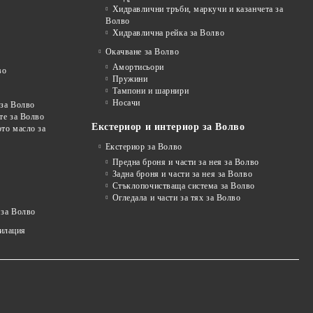
Хидравлични тръби, маркучи и казанчета за
Волво
Хидравлична рейка за Волво
Окачване за Волво
Амортисьори
во
Пружини
Тампони и шарнири
Носачи
 за Волво
те за Волво
Екстериор и интериор за Волво
то масло за
Екстериор за Волво
Предна броня и части за нея за Волво
Задна броня и части за нея за Волво
Стъклопочистваща система за Волво
Огледала и части за тях за Волво
 за Волво
тилация