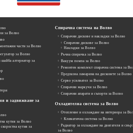
Спирачна система на Волво
олво
ни за Волво
Спирачни дискове и накладки за Волво
лво
Спирачни дискове за Волво
монтажни части за Волво
Накладки за Волво
регулатор за Волво
Ръчна спирачка за Волво
 шайба алтернатор за
Вакуум помпа за Волво
Ремонтен комплект спирачна система за Во
ор
Предпазна ламарина на дисковете за Волво
лво
Серво усилвател за Волво
Спирачни маркучи за Волво
ртери
Спирачни апарати и съпорти за Волво
ия и задвижване за
Охладителна система за Волво
Отопление и охлаждане на интериора за Во
олво
Климатична система за Волво
тна кутия за Волво
Радиатор за охлаждане на двигателя и свъ
скоростна кутия за
за Волво