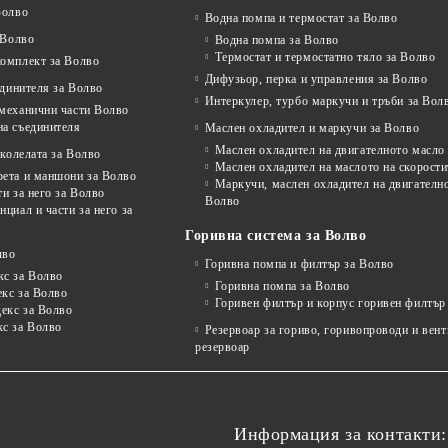
Волво
Водна помпа и термостат за Волво
 Волво
Водна помпа за Волво
Термостат и термостатно тяло за Волво
комплект за Волво
Дифузьор, перка и управления за Волво
единителя за Волво
Интеркулер, турбо маркучи и тръби за Вол
 механични части Волво
на съединителя
Маслен охладител и маркучи за Волво
Маслен охладител на двигателното масло
колелата за Волво
Маслен охладител на маслото на скорости
рета и маншони за Волво
Маркучи, маслен охладител на двигателно
ти за него за Волво
Волво
нциал и части за него за
Горивна система за Волво
лво
Горивна помпа и филтър за Волво
кс за Волво
Горивна помпа за Волво
екс за Волво
Горивен филтър и корпус горивен филтър
декс за Волво
кс за Волво
Резервоар за гориво, горивопроводи и вен
резервоар
Информация за контакти: