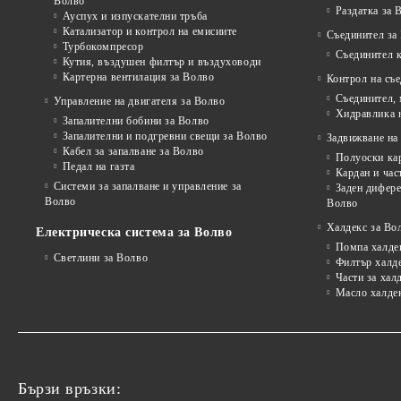
Волво
Раздатка за 
Ауспух и изпускателни тръба
Катализатор и контрол на емисиите
Съединител за
Турбокомпресор
Съединител 
Кутия, въздушен филтър и въздуховоди
Картерна вентилация за Волво
Контрол на съ
Съединител,
Управление на двигателя за Волво
Хидравлика 
Запалителни бобини за Волво
Запалителни и подгревни свещи за Волво
Задвижване на 
Кабел за запалване за Волво
Полуоски ка
Педал на газта
Кардан и час
Системи за запалване и управление за
Заден дифере
Волво
Волво
Халдекс за Во
Електрическа система за Волво
Помпа халде
Светлини за Волво
Филтър халд
Части за хал
Масло халде
Бързи връзки: