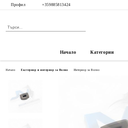
Профил
+359885813424
Начало
Категории
Начало
Екстериор и интериор за Волво
Интериор за Волво