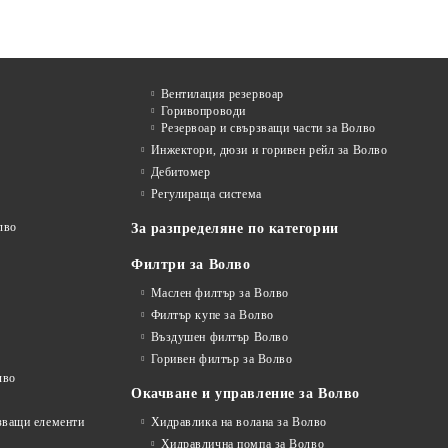
Вентилация резервоар
Горивопроводи
Резервоар и свързващи части за Волво
Инжектори, дюзи и горивен рейл за Волво
Дебитомер
Регулираща система
лво
За разпределяне по категории
Филтри за Волво
Маслен филтър за Волво
Филтър купе за Волво
Въздушен филтър Волво
Горивен филтър за Волво
лво
Окачване и управление за Волво
рзващи елементи
Хидравлика на волана за Волво
Хидравлична помпа за Волво