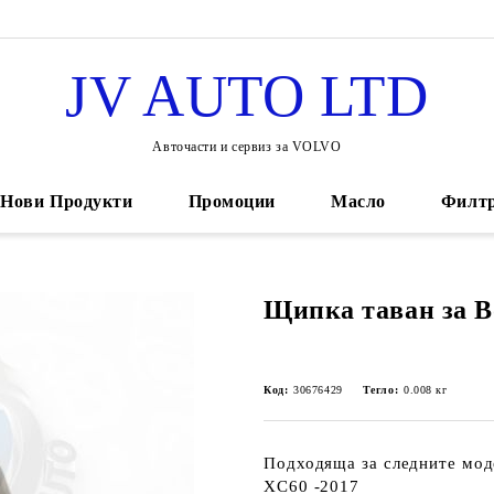
JV AUTO LTD
Авточасти и сервиз за VOLVO
Нови Продукти
Промоции
Масло
Филт
Щипка таван за В
Код:
30676429
Тегло:
0.008
кг
Подходяща за следните мод
XC60 -2017