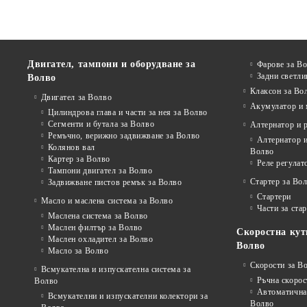
Двигател, тампони и оборудване за
Фарове за В
Задни светли
Волво
Клаксон за Во
Двигател за Волво
Акумулатор и 
Цилиндрова глава и части за нея за Волво
Сегменти и бутала за Волво
Алтернатор и 
Ремъчно, верижно задвижване за Волво
Алтернатор и
Колянов вал
Волво
Картер за Волво
Реле регулат
Тампони двигател за Волво
Стартер за Во
Задвижване пистов ремък за Волво
Стартери
Масло и маслена система за Волво
Части за ста
Маслена система за Волво
Маслен филтър за Волво
Скоростна кут
Маслен охладител за Волво
Волво
Масло за Волво
Скорости за В
Всмукателна и изпускателна система за
Ръчна скорос
Волво
Автоматична 
Всмукателни и изпускателни колектори за
Волво