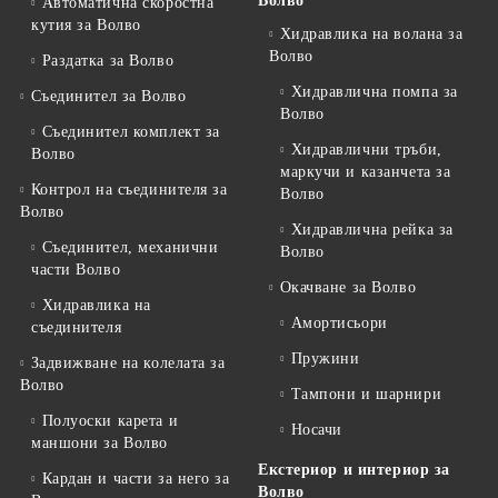
Волво
Автоматична скоростна
кутия за Волво
Хидравлика на волана за
Волво
Раздатка за Волво
Хидравлична помпа за
Съединител за Волво
Волво
Съединител комплект за
Хидравлични тръби,
Волво
маркучи и казанчета за
Контрол на съединителя за
Волво
Волво
Хидравлична рейка за
Съединител, механични
Волво
части Волво
Окачване за Волво
Хидравлика на
Амортисьори
съединителя
Пружини
Задвижване на колелата за
Волво
Тампони и шарнири
Полуоски карета и
Носачи
маншони за Волво
Екстериор и интериор за
Кардан и части за него за
Волво