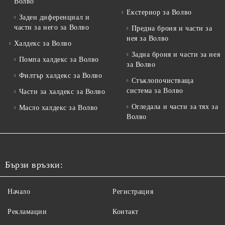
Волво
Екстериор за Волво
Заден диференциал и
части за него за Волво
Предна броня и части за
нея за Волво
Халдекс за Волво
Задна броня и части за нея
Помпа халдекс за Волво
за Волво
Филтър халдекс за Волво
Стъклопочистваща
система за Волво
Части за халдекс за Волво
Огледала и части за тях за
Масло халдекс за Волво
Волво
Бързи връзки:
Начало
Регистрация
Рекламации
Контакт