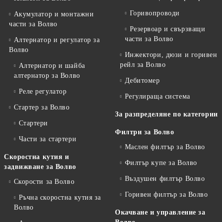
Горивопроводи
Акумулатор и монтажни
части за Волво
Резервоар и свързващи
части за Волво
Алтернатор и регулатор за
Волво
Инжектори, дюзи и горивен
рейл за Волво
Алтернатор и шайба
алтернатор за Волво
Дебитомер
Реле регулатор
Регулираща система
Стартер за Волво
За разпределяне по категории
Стартери
Филтри за Волво
Части за стартери
Маслен филтър за Волво
Скоростна кутия и
Филтър купе за Волво
задвижване за Волво
Въздушен филтър Волво
Скорости за Волво
Горивен филтър за Волво
Ръчна скоростна кутия за
Волво
Окачване и управление за