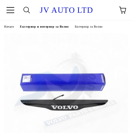
JV AUTO LTD
Начало
Екстериор и интериор за Волво
Екстериор за Волво