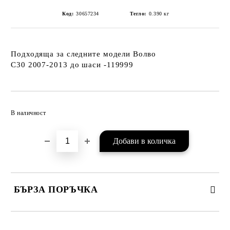
Код:
30657234
Тегло:
0.390
кг
Подходяща за следните модели Волво
C30 2007-2013
до шаси -119999
Добави в желани
В наличност
БЪРЗА ПОРЪЧКА
САМО ПОПЪЛНЕТЕ 2 ПОЛЕТА