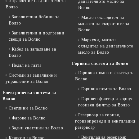
Управление на двигателя за
двигателното масло за
Волво
Волво
Запалителни бобини за
Маслен охладител на
Волво
маслото на скоростите за
Волво
Запалителни и подгревни
свещи за Волво
Маркучи, маслен
охладител на двигателното
Кабел за запалване за
масло за Волво
Волво
Горивна система за Волво
Педал на газта
Горивна помпа и филтър за
Системи за запалване и
Волво
управление за Волво
Горивна помпа за Волво
Електрическа система за
Волво
Горивен филтър и корпус
горивен филтър за Волво
Светлини за Волво
Резервоар за гориво,
Фарове за Волво
горивопроводи и вентилация
резервоар
Задни светлини за Волво
Вентилация резервоар
Клаксон за Волво