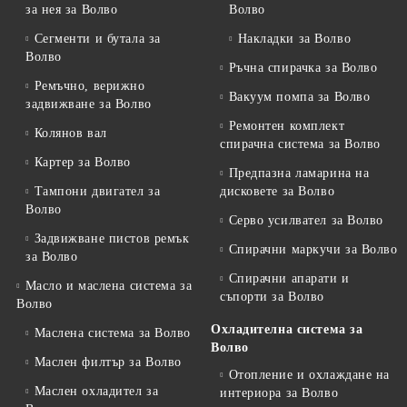
за нея за Волво
Волво
Сегменти и бутала за
Накладки за Волво
Волво
Ръчна спирачка за Волво
Ремъчно, верижно
Вакуум помпа за Волво
задвижване за Волво
Ремонтен комплект
Колянов вал
спирачна система за Волво
Картер за Волво
Предпазна ламарина на
Тампони двигател за
дисковете за Волво
Волво
Серво усилвател за Волво
Задвижване пистов ремък
Спирачни маркучи за Волво
за Волво
Спирачни апарати и
Масло и маслена система за
съпорти за Волво
Волво
Охладителна система за
Маслена система за Волво
Волво
Маслен филтър за Волво
Отопление и охлаждане на
Маслен охладител за
интериора за Волво