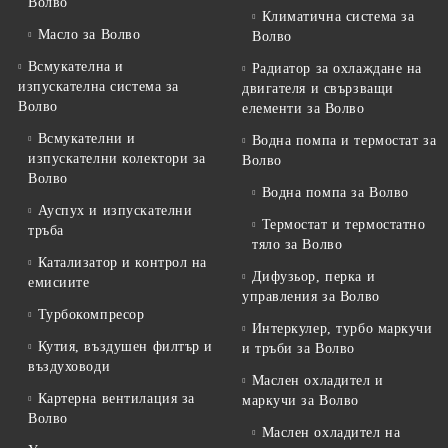
Волво
Климатична система за
Масло за Волво
Волво
Всмукателна и
Радиатор за охлаждане на
изпускателна система за
двигателя и свързващи
Волво
елементи за Волво
Всмукателни и
Водна помпа и термостат за
изпускателни колектори за
Волво
Волво
Водна помпа за Волво
Ауспух и изпускателни
Термостат и термостатно
тръба
тяло за Волво
Катализатор и контрол на
Дифузьор, перка и
емисиите
управления за Волво
Турбокомпресор
Интеркулер, турбо маркучи
Кутия, въздушен филтър и
и тръби за Волво
въздуховоди
Маслен охладител и
Картерна вентилация за
маркучи за Волво
Волво
Маслен охладител на