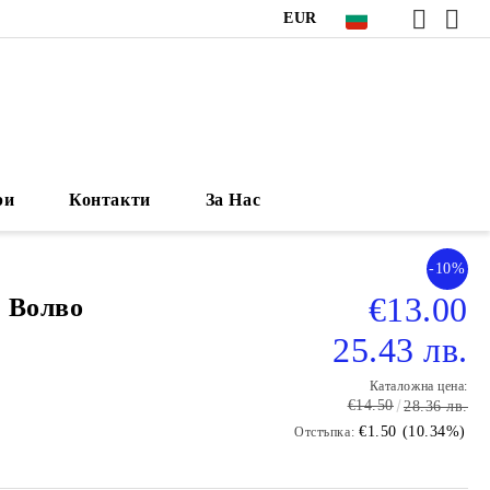
EUR
ри
Контакти
За Нас
-10%
€13.00
 Волво
25.43 лв.
Каталожна цена:
€14.50
28.36 лв.
€1.50 (10.34%)
Отстъпка: