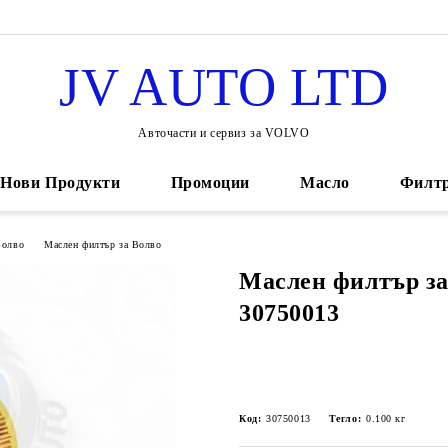
JV AUTO LTD
Авточасти и сервиз за VOLVO
Нови Продукти
Промоции
Масло
Филт
Волво
Маслен филтър за Волво
Маслен филтър за
30750013
Код:
30750013
Тегло:
0.100
кг