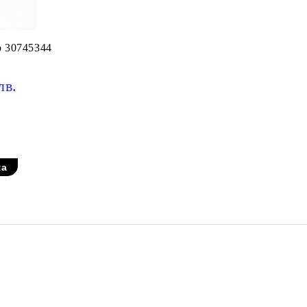
о 30745344
лв.