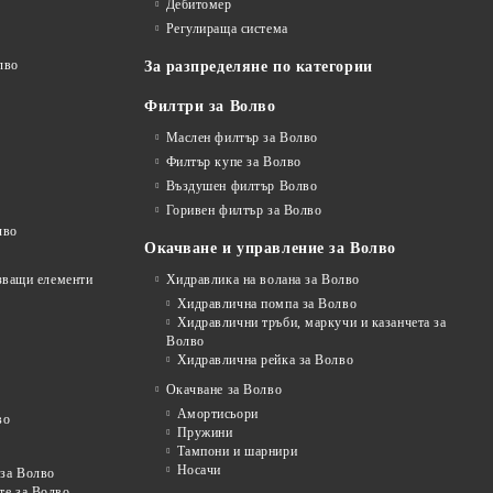
Дебитомер
Регулираща система
лво
За разпределяне по категории
Филтри за Волво
Маслен филтър за Волво
Филтър купе за Волво
Въздушен филтър Волво
Горивен филтър за Волво
лво
Окачване и управление за Волво
рзващи елементи
Хидравлика на волана за Волво
Хидравлична помпа за Волво
Хидравлични тръби, маркучи и казанчета за
Волво
Хидравлична рейка за Волво
Окачване за Волво
Амортисьори
во
Пружини
Тампони и шарнири
Носачи
 за Волво
те за Волво