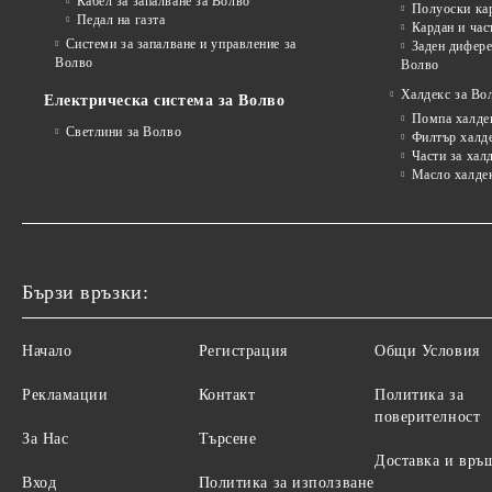
Кабел за запалване за Волво
Полуоски ка
Педал на газта
Кардан и час
Системи за запалване и управление за
Заден дифере
Волво
Волво
Халдекс за Во
Електрическа система за Волво
Помпа халде
Светлини за Волво
Филтър халд
Части за хал
Масло халде
Бързи връзки:
Начало
Регистрация
Общи Условия
Рекламации
Контакт
Политика за
поверителност
За Нас
Търсене
Доставка и връ
Вход
Политика за използване