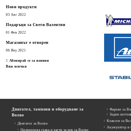
Нови продукти
03 Авг 2022
Подаръци за Свети Валентин
01 Фев 2022
Магазинът е отворен
06 Яну 2021
Абонирай се за новини
Виж всички
Двигател, тампони и оборудване за
Фарове за В
Задни светли
Волво
Клаксон за Во
Двигател за Волво
Акумулатор и 
Цилиндрова глава и части за нея за Волво