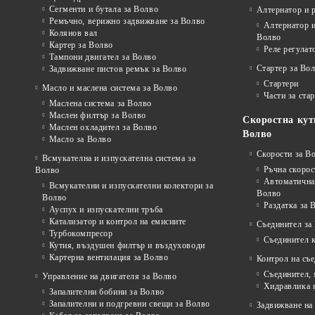
Сегменти и бутала за Волво
Алтернатор и 
Ремъчно, верижно задвижване за Волво
Алтернатор и
Колянов вал
Волво
Картер за Волво
Реле регулат
Тампони двигател за Волво
Стартер за Во
Задвижване пистов ремък за Волво
Стартери
Масло и маслена система за Волво
Части за ста
Маслена система за Волво
Маслен филтър за Волво
Скоростна кут
Маслен охладител за Волво
Волво
Масло за Волво
Скорости за В
Всмукателна и изпускателна система за
Ръчна скорос
Волво
Автоматична 
Всмукателни и изпускателни колектори за
Волво
Волво
Раздатка за 
Ауспух и изпускателни тръба
Катализатор и контрол на емисиите
Съединител за
Турбокомпресор
Съединител 
Кутия, въздушен филтър и въздуховоди
Картерна вентилация за Волво
Контрол на съ
Съединител,
Управление на двигателя за Волво
Хидравлика 
Запалителни бобини за Волво
Запалителни и подгревни свещи за Волво
Задвижване на 