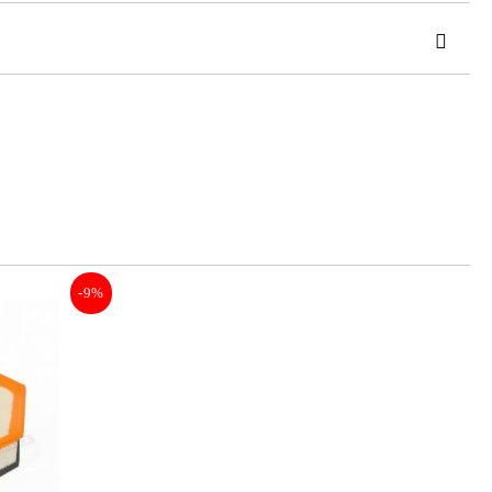
та за лични данни
те на работния ден.
-9%