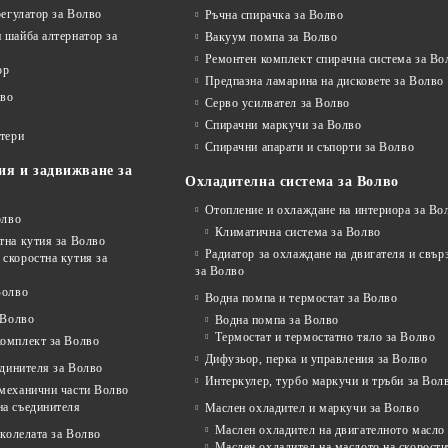
регулатор за Волво
Ръчна спирачка за Волво
 шайба алтернатор за
Вакуум помпа за Волво
Ремонтен комплект спирачна система за Во
ор
Предпазна ламарина на дисковете за Волво
лво
Серво усилвател за Волво
Спирачни маркучи за Волво
ртери
Спирачни апарати и съпорти за Волво
ия и задвижване за
Охладителна система за Волво
Отопление и охлаждане на интериора за Во
олво
Климатична система за Волво
тна кутия за Волво
Радиатор за охлаждане на двигателя и свъ
скоростна кутия за
за Волво
Волво
Водна помпа и термостат за Волво
 Волво
Водна помпа за Волво
Термостат и термостатно тяло за Волво
комплект за Волво
Дифузьор, перка и управления за Волво
единителя за Волво
Интеркулер, турбо маркучи и тръби за Вол
 механични части Волво
на съединителя
Маслен охладител и маркучи за Волво
Маслен охладител на двигателното масло
колелата за Волво
Маслен охладител на маслото на скорости