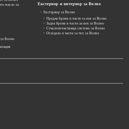
Екстериор и интериор за Волво
то масло за
Екстериор за Волво
Предна броня и части за нея за Волво
Задна броня и части за нея за Волво
Стъклопочистваща система за Волво
Огледала и части за тях за Волво
 за Волво
тилация