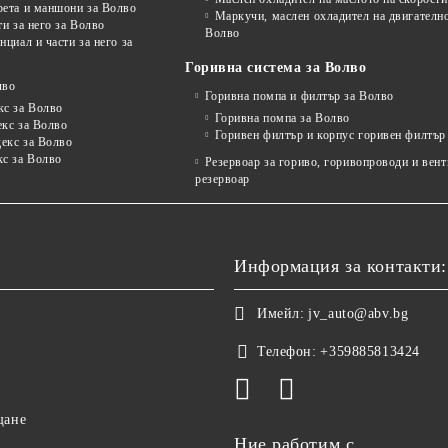
рета и маншони за Волво
Маркучи, маслен охладител на двигателно
ти за него за Волво
Волво
нциал и части за него за
Горивна система за Волво
лво
Горивна помпа и филтър за Волво
кс за Волво
Горивна помпа за Волво
екс за Волво
Горивен филтър и корпус горивен филтър
декс за Волво
кс за Волво
Резервоар за гориво, горивопроводи и вен
резервоар
Информация за контакти:
Имейл:
jv_auto@abv.bg
Телефон:
+359885813424
щане
Ние работим с