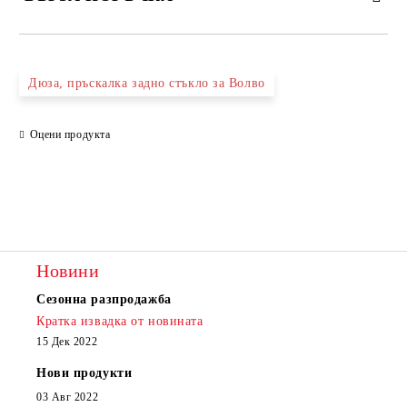
САМО ПОПЪЛНЕТЕ 2 ПОЛЕТА
Дюза, пръскалка задно стъкло за Волво
Оцени продукта
Съгласен съм с
Политиката за лични данни
Ние ще се свържем с вас в рамките на работния ден.
Новини
Сезонна разпродажба
Кратка извадка от новината
15 Дек 2022
Нови продукти
03 Авг 2022