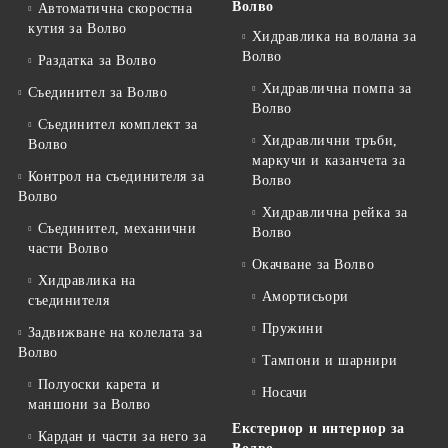
Волво
Автоматична скоростна
кутия за Волво
Хидравлика на волана за
Волво
Раздатка за Волво
Хидравлична помпа за
Съединител за Волво
Волво
Съединител комплект за
Хидравлични тръби,
Волво
маркучи и казанчета за
Контрол на съединителя за
Волво
Волво
Хидравлична рейка за
Съединител, механични
Волво
части Волво
Окачване за Волво
Хидравлика на
Амортисьори
съединителя
Пружини
Задвижване на колелата за
Волво
Тампони и шарнири
Полуоски карета и
Носачи
маншони за Волво
Екстериор и интериор за
Кардан и части за него за