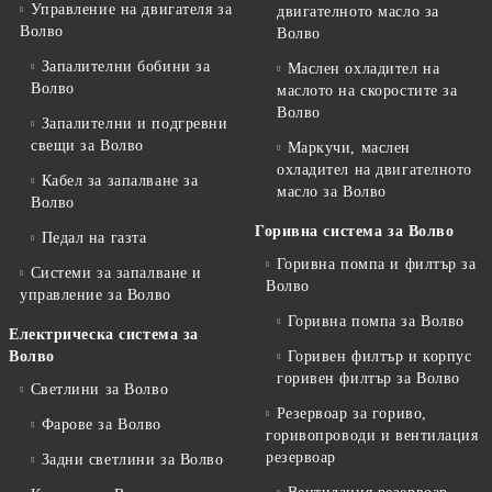
Управление на двигателя за
двигателното масло за
Волво
Волво
Запалителни бобини за
Маслен охладител на
Волво
маслото на скоростите за
Волво
Запалителни и подгревни
свещи за Волво
Маркучи, маслен
охладител на двигателното
Кабел за запалване за
масло за Волво
Волво
Горивна система за Волво
Педал на газта
Горивна помпа и филтър за
Системи за запалване и
Волво
управление за Волво
Горивна помпа за Волво
Електрическа система за
Волво
Горивен филтър и корпус
горивен филтър за Волво
Светлини за Волво
Резервоар за гориво,
Фарове за Волво
горивопроводи и вентилация
резервоар
Задни светлини за Волво