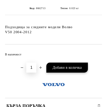
Код:
8662713
Тегло:
0.023
кг
Подходяща за следните модели Волво
V50 2004-2012
Добави в желани
В наличност
БЪРЗА ПОРЪЧКА