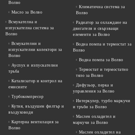
Волво
Климатична система за
Масло за Волво
Волво
Всмукателна и
Радиатор за охлаждане на
изпускателна система за
двигателя и свързващи
Волво
елементи за Волво
Всмукателни и
Водна помпа и термостат за
изпускателни колектори за
Волво
Волво
Водна помпа за Волво
Ауспух и изпускателни
Термостат и термостатно
тръба
тяло за Волво
Катализатор и контрол на
Дифузьор, перка и
емисиите
управления за Волво
Турбокомпресор
Интеркулер, турбо маркучи
Кутия, въздушен филтър и
и тръби за Волво
въздуховоди
Маслен охладител и
Картерна вентилация за
маркучи за Волво
Волво
Маслен охладител на