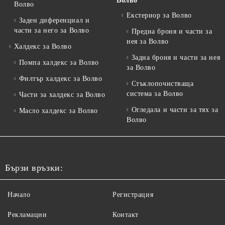
Волво
Волво
Екстериор за Волво
Заден диференциал и
части за него за Волво
Предна броня и части за
нея за Волво
Халдекс за Волво
Задна броня и части за нея
Помпа халдекс за Волво
за Волво
Филтър халдекс за Волво
Стъклопочистваща
система за Волво
Части за халдекс за Волво
Огледала и части за тях за
Масло халдекс за Волво
Волво
Бързи връзки:
Начало
Регистрация
Рекламации
Контакт