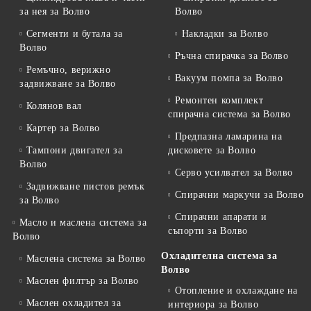
за нея за Волво
Волво
Сегменти и бутала за
Накладки за Волво
Волво
Ръчна спирачка за Волво
Ремъчно, верижно
Вакуум помпа за Волво
задвижване за Волво
Ремонтен комплект
Колянов вал
спирачна система за Волво
Картер за Волво
Предпазна ламарина на
Тампони двигател за
дисковете за Волво
Волво
Серво усилвател за Волво
Задвижване пистов ремък
Спирачни маркучи за Волво
за Волво
Спирачни апарати и
Масло и маслена система за
съпорти за Волво
Волво
Охладителна система за
Маслена система за Волво
Волво
Маслен филтър за Волво
Отопление и охлаждане на
Маслен охладител за
интериора за Волво