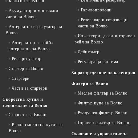
Вентилация резервоар
Клаксон за Волво
Горивопроводи
Акумулатор и монтажни
части за Волво
Резервоар и свързващи
части за Волво
Алтернатор и регулатор за
Волво
Инжектори, дюзи и горивен
рейл за Волво
Алтернатор и шайба
алтернатор за Волво
Дебитомер
Реле регулатор
Регулираща система
Стартер за Волво
За разпределяне по категории
Стартери
Филтри за Волво
Части за стартери
Маслен филтър за Волво
Скоростна кутия и
Филтър купе за Волво
задвижване за Волво
Въздушен филтър Волво
Скорости за Волво
Горивен филтър за Волво
Ръчна скоростна кутия за
Волво
Окачване и управление за