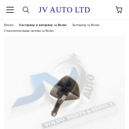
JV AUTO LTD
Начало
Екстериор и интериор за Волво
Екстериор за Волво
Стъклопочистваща система за Волво