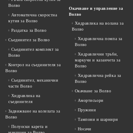
Волво
Окачване и управление за
Волво
Автоматична скоростна
кутия за Волво
Хидравлика на волана за
Волво
Раздатка за Волво
Хидравлична помпа за
Съединител за Волво
Волво
Съединител комплект за
Хидравлични тръби,
Волво
маркучи и казанчета за
Контрол на съединителя за
Волво
Волво
Хидравлична рейка за
Съединител, механични
Волво
части Волво
Окачване за Волво
Хидравлика на
Амортисьори
съединителя
Пружини
Задвижване на колелата за
Волво
Тампони и шарнири
Полуоски карета и
Носачи
маншони за Волво