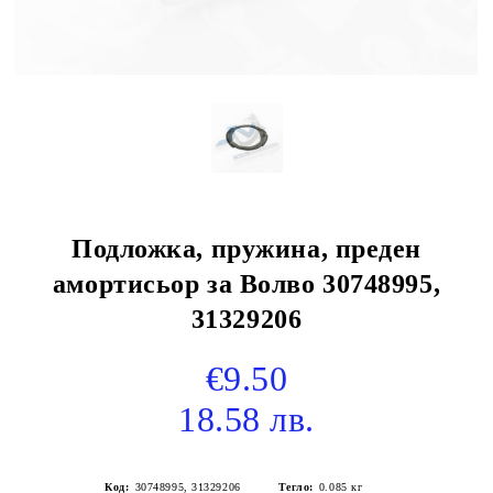
Подложка, пружина, преден
амортисьор за Волво 30748995,
31329206
€9.50
18.58 лв.
Код:
30748995, 31329206
Тегло:
0.085
кг