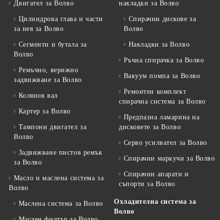
Двигател за Волво
накладки за Волво
Цилиндрова глава и части
Спирачни дискове за
за нея за Волво
Волво
Сегменти и бутала за
Накладки за Волво
Волво
Ръчна спирачка за Волво
Ремъчно, верижно
Вакуум помпа за Волво
задвижване за Волво
Ремонтен комплект
Колянов вал
спирачна система за Волво
Картер за Волво
Предпазна ламарина на
Тампони двигател за
дисковете за Волво
Волво
Серво усилвател за Волво
Задвижване пистов ремък
Спирачни маркучи за Волво
за Волво
Спирачни апарати и
Масло и маслена система за
съпорти за Волво
Волво
Охладителна система за
Маслена система за Волво
Волво
Маслен филтър за Волво