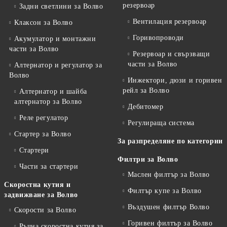
резервоар
Задни светлини за Волво
Вентилация резервоар
Клаксон за Волво
Горивопроводи
Акумулатор и монтажни
части за Волво
Резервоар и свързващи
части за Волво
Алтернатор и регулатор за
Волво
Инжектори, дюзи и горивен
рейл за Волво
Алтернатор и шайба
алтернатор за Волво
Дебитомер
Реле регулатор
Регулираща система
Стартер за Волво
За разпределяне по категории
Стартери
Филтри за Волво
Части за стартери
Маслен филтър за Волво
Скоростна кутия и
Филтър купе за Волво
задвижване за Волво
Въздушен филтър Волво
Скорости за Волво
Горивен филтър за Волво
Ръчна скоростна кутия за