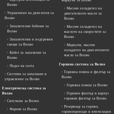
маркучи за Волво
Волво
Маслен охладител на
Управление на двигателя за
двигателното масло за
Волво
Волво
Запалителни бобини за
Маслен охладител на
Волво
маслото на скоростите за
Волво
Запалителни и подгревни
свещи за Волво
Маркучи, маслен
охладител на двигателното
Кабел за запалване за
масло за Волво
Волво
Горивна система за Волво
Педал на газта
Горивна помпа и филтър за
Системи за запалване и
Волво
управление за Волво
Горивна помпа за Волво
Електрическа система за
Волво
Горивен филтър и корпус
горивен филтър за Волво
Светлини за Волво
Резервоар за гориво,
Фарове за Волво
горивопроводи и вентилация