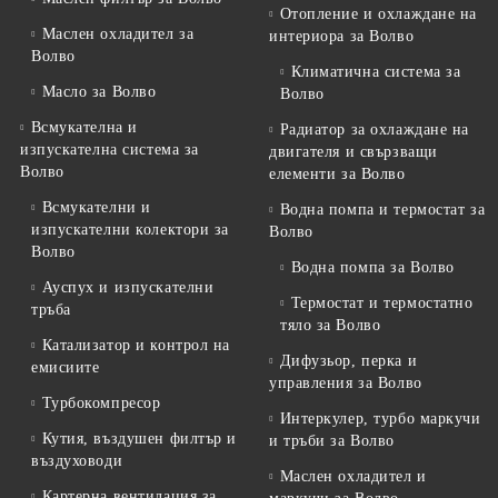
Отопление и охлаждане на
Маслен охладител за
интериора за Волво
Волво
Климатична система за
Масло за Волво
Волво
Всмукателна и
Радиатор за охлаждане на
изпускателна система за
двигателя и свързващи
Волво
елементи за Волво
Всмукателни и
Водна помпа и термостат за
изпускателни колектори за
Волво
Волво
Водна помпа за Волво
Ауспух и изпускателни
Термостат и термостатно
тръба
тяло за Волво
Катализатор и контрол на
Дифузьор, перка и
емисиите
управления за Волво
Турбокомпресор
Интеркулер, турбо маркучи
Кутия, въздушен филтър и
и тръби за Волво
въздуховоди
Маслен охладител и
Картерна вентилация за