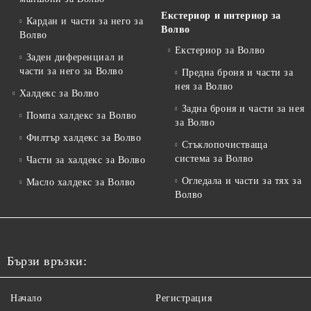
Екстериор и интериор за
Кардан и части за него за
Волво
Волво
Екстериор за Волво
Заден диференциал и
части за него за Волво
Предна броня и части за
нея за Волво
Халдекс за Волво
Задна броня и части за нея
Помпа халдекс за Волво
за Волво
Филтър халдекс за Волво
Стъклопочистваща
система за Волво
Части за халдекс за Волво
Огледала и части за тях за
Масло халдекс за Волво
Волво
Бързи връзки:
Начало
Регистрация