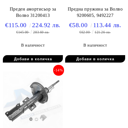
Преден амортисьор за
Предна пружина за Волво
Волво 31200413
9200605, 9492227
€115.00
224.92 лв.
€58.00
113.44 лв.
€145.00
283.60 лв.
€62.00
121.26 лв.
В наличност
В наличност
-14%