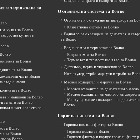
Спирачни апарати и съпорти за Волво
ия и задвижване за
Охладителна система за Волво
Отопление и охлаждане на интериора за Во
олво
Климатична система за Волво
тна кутия за Волво
Радиатор за охлаждане на двигателя и свъ
скоростна кутия за
за Волво
Волво
Водна помпа и термостат за Волво
 Волво
Водна помпа за Волво
Термостат и термостатно тяло за Волво
комплект за Волво
Дифузьор, перка и управления за Волво
единителя за Волво
Интеркулер, турбо маркучи и тръби за Вол
 механични части Волво
на съединителя
Маслен охладител и маркучи за Волво
Маслен охладител на двигателното масло
колелата за Волво
Маслен охладител на маслото на скорости
рета и маншони за Волво
Маркучи, маслен охладител на двигателно
ти за него за Волво
Волво
нциал и части за него за
Горивна система за Волво
лво
Горивна помпа и филтър за Волво
кс за Волво
Горивна помпа за Волво
екс за Волво
Горивен филтър и корпус горивен филтър
декс за Волво