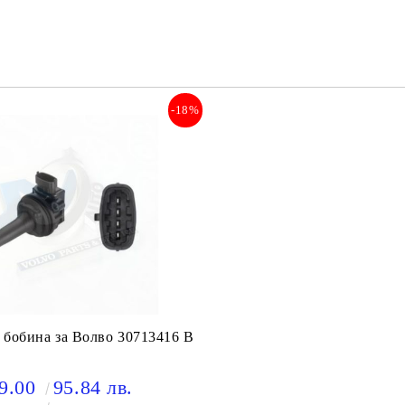
Съгласен съм с
Политика
Ние ще се свържем с вас в рамки
-18%
 бобина за Волво 30713416 B
9.00
95.84 лв.