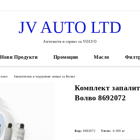
JV AUTO LTD
Авточасти и сервиз за VOLVO
Нови Продукти
Промоции
Масло
Филт
Волво
Запалителни и подгревни свещи за Волво
Комплект запалит
Волво 8692072
Код:
8692072
Тегло:
0.290
кг