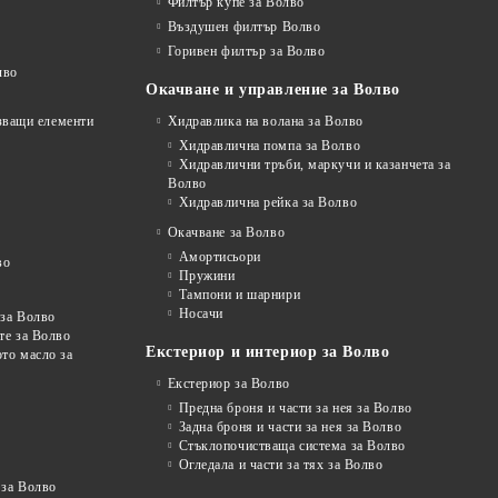
Филтър купе за Волво
Въздушен филтър Волво
Горивен филтър за Волво
лво
Окачване и управление за Волво
рзващи елементи
Хидравлика на волана за Волво
Хидравлична помпа за Волво
Хидравлични тръби, маркучи и казанчета за
Волво
Хидравлична рейка за Волво
Окачване за Волво
Амортисьори
во
Пружини
Тампони и шарнири
Носачи
 за Волво
те за Волво
Екстериор и интериор за Волво
то масло за
Екстериор за Волво
Предна броня и части за нея за Волво
Задна броня и части за нея за Волво
Стъклопочистваща система за Волво
Огледала и части за тях за Волво
 за Волво