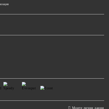
тилация
Моите лични данни