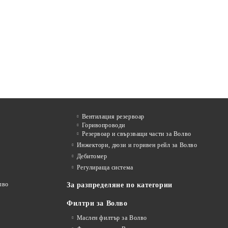
Вентилация резервоар
Горивопроводи
Резервоар и свързващи части за Волво
Инжектори, дюзи и горивен рейл за Волво
Дебитомер
Регулираща система
лво
За разпределяне по категории
Филтри за Волво
Маслен филтър за Волво