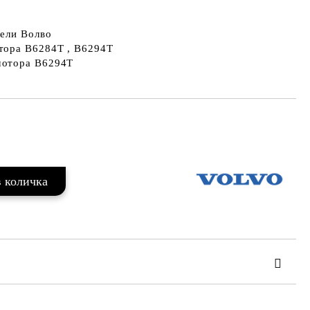
ели Волво
тора B6284T , B6294T
мотора B6294T
Добави в желани