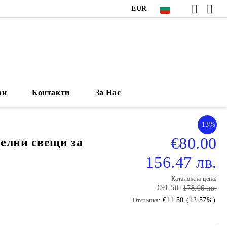
EUR
ри
Контакти
За Нас
-13%
€80.00
елни свещи за
156.47 лв.
Каталожна цена:
€91.50
178.96 лв.
€11.50 (12.57%)
Отстъпка: