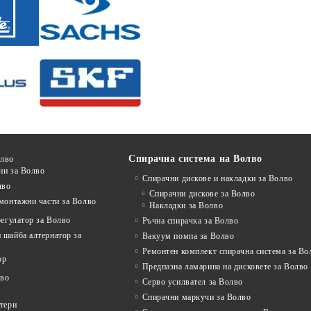
Спирачна система на Волво
олво
ни за Волво
Спирачни дискове и накладки за Волво
лво
Спирачни дискове за Волво
монтажни части за Волво
Накладки за Волво
регулатор за Волво
Ръчна спирачка за Волво
 шайба алтернатор за
Вакуум помпа за Волво
Ремонтен комплект спирачна система за Во
ор
Предпазна ламарина на дисковете за Волво
лво
Серво усилвател за Волво
Спирачни маркучи за Волво
ртери