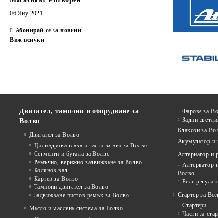
Магазинът е отворен
06 Яну 2021
Абонирай се за новини
Виж всички
Двигател, тампони и оборудване за
Фарове за В
Задни светли
Волво
Клаксон за Во
Двигател за Волво
Акумулатор и 
Цилиндрова глава и части за нея за Волво
Сегменти и бутала за Волво
Алтернатор и 
Ремъчно, верижно задвижване за Волво
Алтернатор и
Колянов вал
Волво
Картер за Волво
Реле регулат
Тампони двигател за Волво
Стартер за Во
Задвижване пистов ремък за Волво
Стартери
Масло и маслена система за Волво
Части за ста