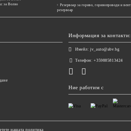
кс за Волво
Резервоар за гориво, горивопроводи и вен
резервоар
Информация за контакти:
Имейл:
jv_auto@abv.bg
Телефон:
+359885813424
щане
Ние работим с
етете нашата политика