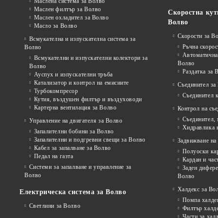
Маслена система за Волво
Маслен филтър за Волво
Скоростна кут
Маслен охладител за Волво
Волво
Масло за Волво
Скорости за В
Всмукателна и изпускателна система за
Ръчна скорос
Волво
Автоматична 
Всмукателни и изпускателни колектори за
Волво
Волво
Раздатка за 
Ауспух и изпускателни тръба
Катализатор и контрол на емисиите
Съединител за
Турбокомпресор
Съединител 
Кутия, въздушен филтър и въздуховоди
Картерна вентилация за Волво
Контрол на съ
Съединител,
Управление на двигателя за Волво
Хидравлика 
Запалителни бобини за Волво
Запалителни и подгревни свещи за Волво
Задвижване на 
Кабел за запалване за Волво
Полуоски ка
Педал на газта
Кардан и час
Системи за запалване и управление за
Заден дифере
Волво
Волво
Халдекс за Во
Електрическа система за Волво
Помпа халде
Светлини за Волво
Филтър халд
Части за хал