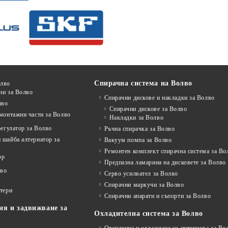
Спирачна система на Волво
олво
ни за Волво
Спирачни дискове и накладки за Волво
лво
Спирачни дискове за Волво
монтажни части за Волво
Накладки за Волво
регулатор за Волво
Ръчна спирачка за Волво
 шайба алтернатор за
Вакуум помпа за Волво
Ремонтен комплект спирачна система за Во
ор
Предпазна ламарина на дисковете за Волво
лво
Серво усилвател за Волво
Спирачни маркучи за Волво
ртери
Спирачни апарати и съпорти за Волво
ия и задвижване за
Охладителна система за Волво