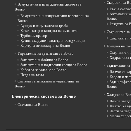
Скорости за В
Всмукателна и изпускателна система за
Ръчна скорос
Волво
Автоматична 
Всмукателни и изпускателни колектори за
Волво
Волво
Раздатка за 
Ауспух и изпускателни тръба
Катализатор и контрол на емисиите
Съединител за
Турбокомпресор
Съединител 
Кутия, въздушен филтър и въздуховоди
Картерна вентилация за Волво
Контрол на съ
Съединител,
Управление на двигателя за Волво
Хидравлика 
Запалителни бобини за Волво
Запалителни и подгревни свещи за Волво
Задвижване на 
Кабел за запалване за Волво
Полуоски ка
Педал на газта
Кардан и час
Системи за запалване и управление за
Заден дифере
Волво
Волво
Халдекс за Во
Електрическа система за Волво
Помпа халде
Светлини за Волво
Филтър халд
Части за хал
Масло халде