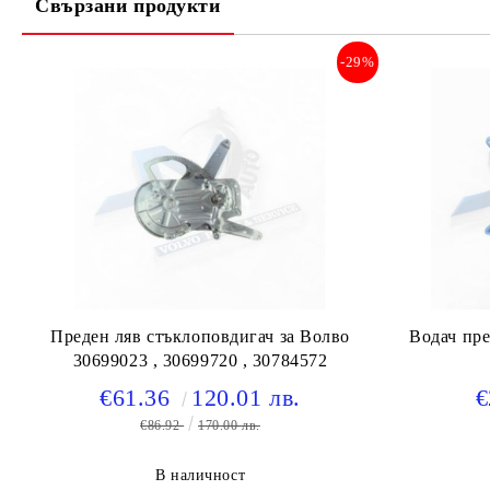
Свързани продукти
-29%
Преден ляв стъклоповдигач за Волво
Водач пре
30699023 , 30699720 , 30784572
€61.36
120.01 лв.
€
€86.92
170.00 лв.
В наличност