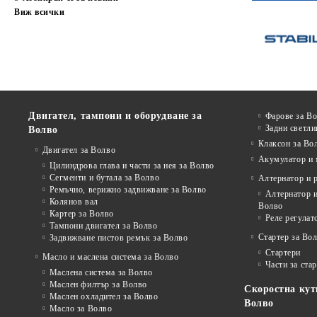
Виж всички
Двигател, тампони и оборудване за
Фарове за В
Задни светли
Волво
Клаксон за Во
Двигател за Волво
Акумулатор и 
Цилиндрова глава и части за нея за Волво
Сегменти и бутала за Волво
Алтернатор и 
Ремъчно, верижно задвижване за Волво
Алтернатор и
Колянов вал
Волво
Картер за Волво
Реле регулат
Тампони двигател за Волво
Стартер за Во
Задвижване пистов ремък за Волво
Стартери
Масло и маслена система за Волво
Части за ста
Маслена система за Волво
Маслен филтър за Волво
Скоростна кут
Маслен охладител за Волво
Волво
Масло за Волво