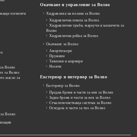
лво
Окачване и управление за Волво
рзващи елементи
Хидравлика на волана за Волво
Хидравлична помпа за Волво
Хидравлични тръби, маркучи и казанчета за
Волво
Хидравлична рейка за Волво
Окачване за Волво
Амортисьори
во
Пружини
Тампони и шарнири
Носачи
 за Волво
те за Волво
Екстериор и интериор за Волво
то масло за
Екстериор за Волво
Предна броня и части за нея за Волво
Задна броня и части за нея за Волво
Стъклопочистваща система за Волво
Огледала и части за тях за Волво
 за Волво
тилация