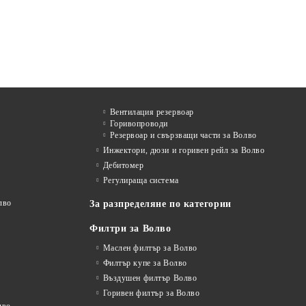
Вентилация резервоар
Горивопроводи
Резервоар и свързващи части за Волво
Инжектори, дюзи и горивен рейл за Волво
Дебитомер
Регулираща система
лво
За разпределяне по категории
Филтри за Волво
Маслен филтър за Волво
Филтър купе за Волво
Въздушен филтър Волво
Горивен филтър за Волво