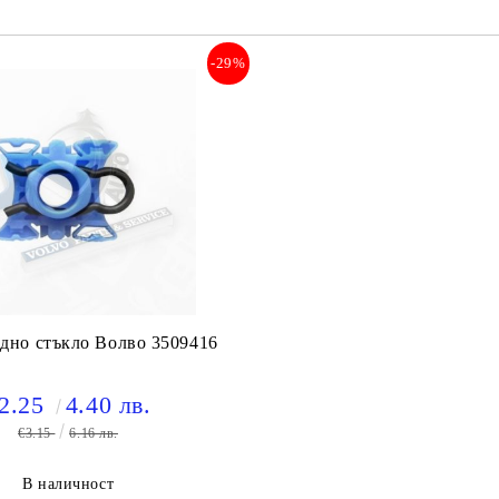
-29%
дно стъкло Волво 3509416
2.25
4.40 лв.
€3.15
6.16 лв.
В наличност