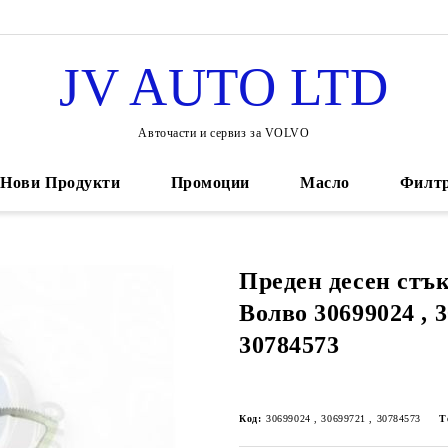
JV AUTO LTD
Авточасти и сервиз за VOLVO
Нови Продукти
Промоции
Масло
Филт
Преден десен стъ
Волво 30699024 , 3
30784573
Код:
30699024 , 30699721 , 30784573
Т