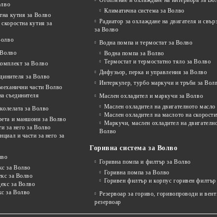
Отопление и охлаждане на интериора за Во
олво
Климатична система за Волво
тна кутия за Волво
Радиатор за охлаждане на двигателя и свъ
скоростна кутия за
за Волво
Волво
Водна помпа и термостат за Волво
 Волво
Водна помпа за Волво
Термостат и термостатно тяло за Волво
комплект за Волво
Дифузьор, перка и управления за Волво
единителя за Волво
Интеркулер, турбо маркучи и тръби за Вол
 механични части Волво
на съединителя
Маслен охладител и маркучи за Волво
Маслен охладител на двигателното масло
колелата за Волво
Маслен охладител на маслото на скорости
рета и маншони за Волво
Маркучи, маслен охладител на двигателно
ти за него за Волво
Волво
нциал и части за него за
Горивна система за Волво
лво
Горивна помпа и филтър за Волво
кс за Волво
Горивна помпа за Волво
екс за Волво
Горивен филтър и корпус горивен филтър
декс за Волво
кс за Волво
Резервоар за гориво, горивопроводи и вен
резервоар