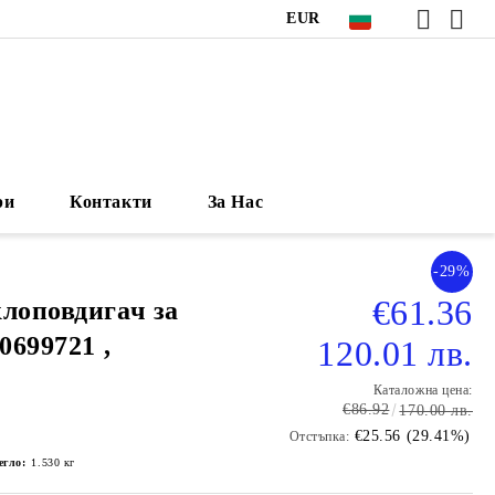
EUR
ри
Контакти
За Нас
-29%
€61.36
клоповдигач за
0699721 ,
120.01 лв.
Каталожна цена:
€86.92
170.00 лв.
€25.56 (29.41%)
Отстъпка:
егло:
1.530
кг