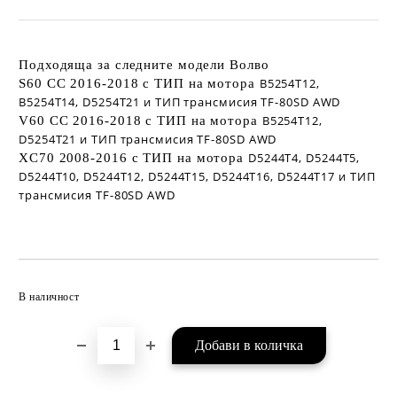
Подходяща за следните модели Волво
B5254T12,
S60 CC 2016-2018
с ТИП на мотора
B5254T14, D5254T21 и ТИП трансмисия
TF-80SD AWD
B5254T12,
V60 CC 2016-2018
с ТИП на мотора
D5254T21 и ТИП трансмисия
TF-80SD AWD
D5244T4, D5244T5,
XC70 2008-2016
с ТИП на мотора
D5244T10, D5244T12, D5244T15, D5244T16, D5244T17 и ТИП
трансмисия
TF-80SD AWD
Добави в желани
В наличност