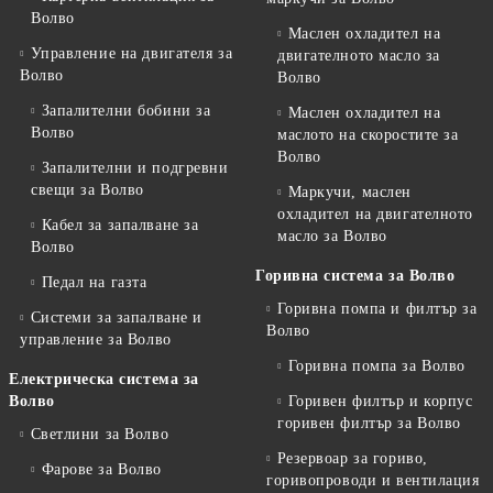
Волво
Маслен охладител на
Управление на двигателя за
двигателното масло за
Волво
Волво
Запалителни бобини за
Маслен охладител на
Волво
маслото на скоростите за
Волво
Запалителни и подгревни
свещи за Волво
Маркучи, маслен
охладител на двигателното
Кабел за запалване за
масло за Волво
Волво
Горивна система за Волво
Педал на газта
Горивна помпа и филтър за
Системи за запалване и
Волво
управление за Волво
Горивна помпа за Волво
Електрическа система за
Волво
Горивен филтър и корпус
горивен филтър за Волво
Светлини за Волво
Резервоар за гориво,
Фарове за Волво
горивопроводи и вентилация