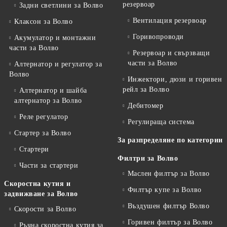
резервоар
Задни светлини за Волво
Вентилация резервоар
Клаксон за Волво
Горивопроводи
Акумулатор и монтажни
части за Волво
Резервоар и свързващи
части за Волво
Алтернатор и регулатор за
Волво
Инжектори, дюзи и горивен
рейл за Волво
Алтернатор и шайба
алтернатор за Волво
Дебитомер
Реле регулатор
Регулираща система
Стартер за Волво
За разпределяне по категории
Стартери
Филтри за Волво
Части за стартери
Маслен филтър за Волво
Скоростна кутия и
Филтър купе за Волво
задвижване за Волво
Въздушен филтър Волво
Скорости за Волво
Горивен филтър за Волво
Ръчна скоростна кутия за