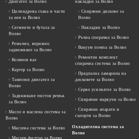
Двигател за Волво
накладки за Волво
Цилиндрова глава и части
Спирачни дискове за
за нея за Волво
Волво
Сегменти и бутала за
Накладки за Волво
Волво
Ръчна спирачка за Волво
Ремъчно, верижно
Вакуум помпа за Волво
задвижване за Волво
Ремонтен комплект
Колянов вал
спирачна система за Волво
Картер за Волво
Предпазна ламарина на
Тампони двигател за
дисковете за Волво
Волво
Серво усилвател за Волво
Задвижване пистов ремък
Спирачни маркучи за Волво
за Волво
Спирачни апарати и
Масло и маслена система за
съпорти за Волво
Волво
Охладителна система за
Маслена система за Волво
Волво
Маслен филтър за Волво