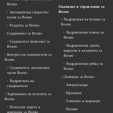
Волво
Окачване и управление за
Волво
Автоматична скоростна
кутия за Волво
Хидравлика на волана за
Волво
Раздатка за Волво
Хидравлична помпа за
Съединител за Волво
Волво
Съединител комплект за
Хидравлични тръби,
Волво
маркучи и казанчета за
Контрол на съединителя за
Волво
Волво
Хидравлична рейка за
Съединител, механични
Волво
части Волво
Окачване за Волво
Хидравлика на
Амортисьори
съединителя
Пружини
Задвижване на колелата за
Волво
Тампони и шарнири
Полуоски карета и
Носачи
маншони за Волво