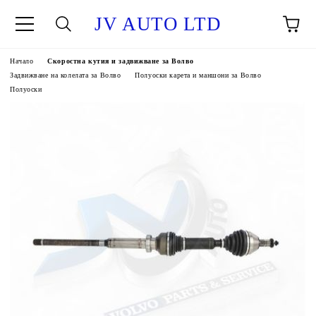
JV AUTO LTD
Начало
Скоростна кутия и задвижване за Волво
Задвижване на колелата за Волво
Полуоски карета и маншони за Волво
Полуоски