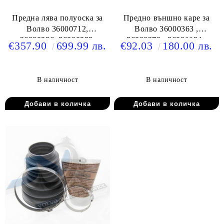
Предна лява полуоска за
Предно външно каре за
Волво 36000712,
Волво 36000363 ,
36000936, 36000982,
36000370 , 36001194 ,
€357.90
699.99 лв.
€92.03
180.00 лв.
36001815, 36011292
36001195 , 36001232 ,
36001815 , 36011291 ,
36011304 , 36011292
В наличност
В наличност