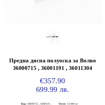
Предна дясна полуоска за Волво
36000715 , 36001191 , 36011304
€357.90
699.99 лв.
Код:
36000715 , 36001191 , 36011304
Тегло:
13.000
кг