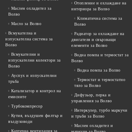
Отопление и охлаждане на
Маслен охладител за
интериора за Волво
Волво
Климатична система за
Масло за Волво
Волво
Всмукателна и
Радиатор за охлаждане на
изпускателна система за
двигателя и свързващи
Волво
елементи за Волво
Всмукателни и
Водна помпа и термостат за
изпускателни колектори за
Волво
Волво
Водна помпа за Волво
Ауспух и изпускателни
Термостат и термостатно
тръба
тяло за Волво
Катализатор и контрол на
Дифузьор, перка и
емисиите
управления за Волво
Турбокомпресор
Интеркулер, турбо маркучи
Кутия, въздушен филтър и
и тръби за Волво
въздуховоди
Маслен охладител и
Картерна вентилация за
маркучи за Волво