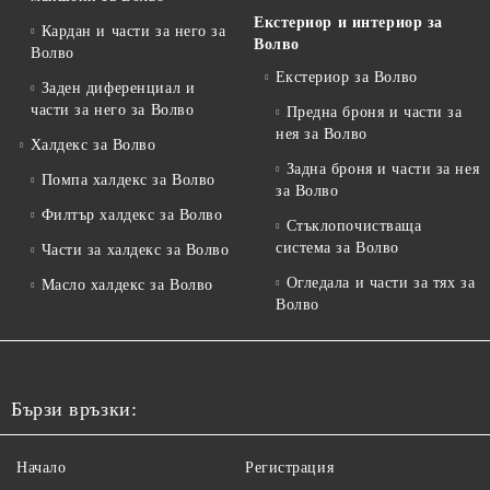
Екстериор и интериор за
Кардан и части за него за
Волво
Волво
Екстериор за Волво
Заден диференциал и
части за него за Волво
Предна броня и части за
нея за Волво
Халдекс за Волво
Задна броня и части за нея
Помпа халдекс за Волво
за Волво
Филтър халдекс за Волво
Стъклопочистваща
система за Волво
Части за халдекс за Волво
Огледала и части за тях за
Масло халдекс за Волво
Волво
Бързи връзки:
Начало
Регистрация