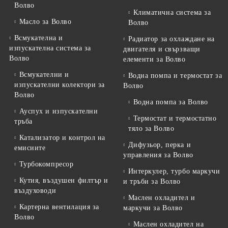
Волво
Климатична система за
Масло за Волво
Волво
Всмукателна и
Радиатор за охлаждане на
изпускателна система за
двигателя и свързващи
Волво
елементи за Волво
Всмукателни и
Водна помпа и термостат за
изпускателни колектори за
Волво
Волво
Водна помпа за Волво
Ауспух и изпускателни
Термостат и термостатно
тръба
тяло за Волво
Катализатор и контрол на
Дифузьор, перка и
емисиите
управления за Волво
Турбокомпресор
Интеркулер, турбо маркучи
Кутия, въздушен филтър и
и тръби за Волво
въздуховоди
Маслен охладител и
Картерна вентилация за
маркучи за Волво
Волво
Маслен охладител на