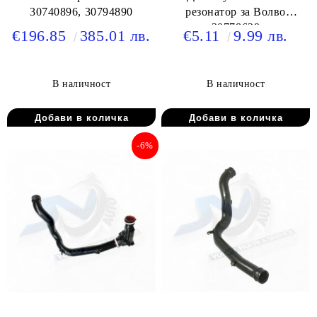
30740896, 30794890
резонатор за Волво
30778629
€196.85
385.01 лв.
€5.11
9.99 лв.
В наличност
В наличност
-6%