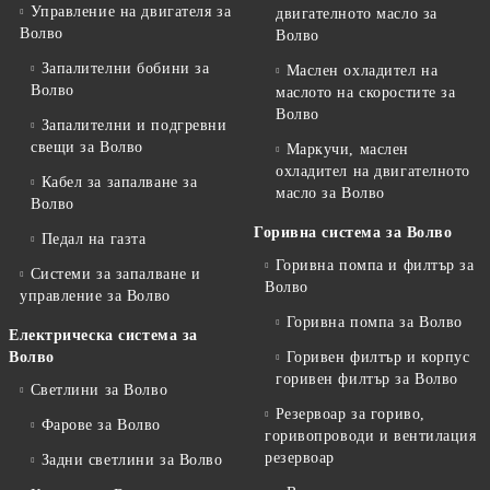
Управление на двигателя за
двигателното масло за
Волво
Волво
Запалителни бобини за
Маслен охладител на
Волво
маслото на скоростите за
Волво
Запалителни и подгревни
свещи за Волво
Маркучи, маслен
охладител на двигателното
Кабел за запалване за
масло за Волво
Волво
Горивна система за Волво
Педал на газта
Горивна помпа и филтър за
Системи за запалване и
Волво
управление за Волво
Горивна помпа за Волво
Електрическа система за
Волво
Горивен филтър и корпус
горивен филтър за Волво
Светлини за Волво
Резервоар за гориво,
Фарове за Волво
горивопроводи и вентилация
резервоар
Задни светлини за Волво