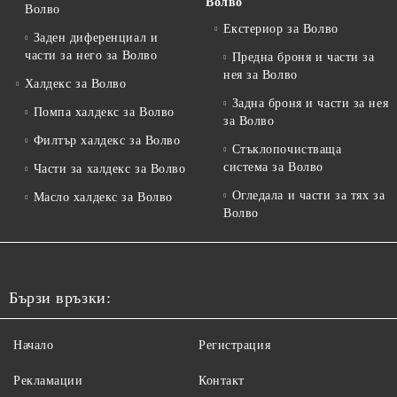
Волво
Волво
Екстериор за Волво
Заден диференциал и
части за него за Волво
Предна броня и части за
нея за Волво
Халдекс за Волво
Задна броня и части за нея
Помпа халдекс за Волво
за Волво
Филтър халдекс за Волво
Стъклопочистваща
система за Волво
Части за халдекс за Волво
Огледала и части за тях за
Масло халдекс за Волво
Волво
Бързи връзки:
Начало
Регистрация
Рекламации
Контакт