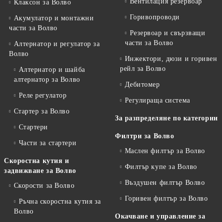
Вентилация резервоар
Клаксон за Волво
Горивопроводи
Акумулатор и монтажни
части за Волво
Резервоар и свързващи
части за Волво
Алтернатор и регулатор за
Волво
Инжектори, дюзи и горивен
рейл за Волво
Алтернатор и шайба
алтернатор за Волво
Дебитомер
Реле регулатор
Регулираща система
Стартер за Волво
За разпределяне по категории
Стартери
Филтри за Волво
Части за стартери
Маслен филтър за Волво
Скоростна кутия и
Филтър купе за Волво
задвижване за Волво
Въздушен филтър Волво
Скорости за Волво
Горивен филтър за Волво
Ръчна скоростна кутия за
Волво
Окачване и управление за