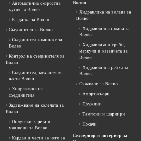
Волво
Автоматична скоростна
кутия за Волво
Хидравлика на волана за
Волво
Раздатка за Волво
Хидравлична помпа за
Съединител за Волво
Волво
Съединител комплект за
Хидравлични тръби,
Волво
маркучи и казанчета за
Контрол на съединителя за
Волво
Волво
Хидравлична рейка за
Съединител, механични
Волво
части Волво
Окачване за Волво
Хидравлика на
Амортисьори
съединителя
Пружини
Задвижване на колелата за
Волво
Тампони и шарнири
Полуоски карета и
Носачи
маншони за Волво
Екстериор и интериор за
Кардан и части за него за