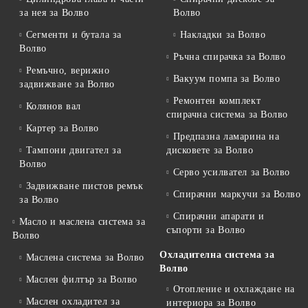
за нея за Волво
Волво
Сегменти и бутала за
Накладки за Волво
Волво
Ръчна спирачка за Волво
Ремъчно, верижно
Вакуум помпа за Волво
задвижване за Волво
Ремонтен комплект
Колянов вал
спирачна система за Волво
Картер за Волво
Предпазна ламарина на
Тампони двигател за
дисковете за Волво
Волво
Серво усилвател за Волво
Задвижване пистов ремък
Спирачни маркучи за Волво
за Волво
Спирачни апарати и
Масло и маслена система за
съпорти за Волво
Волво
Охладителна система за
Маслена система за Волво
Волво
Маслен филтър за Волво
Отопление и охлаждане на
Маслен охладител за
интериора за Волво