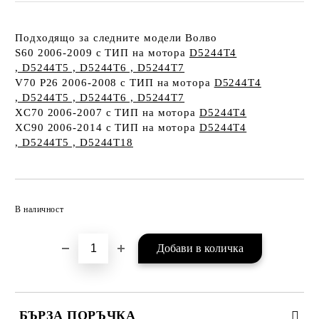
Подходящо за следните модели Волво
S60 2006-2009
с ТИП на мотора
D5244T4
, D5244T5 , D5244T6 , D5244T7
V70 P26 2006-2008
с ТИП на мотора
D5244T4
, D5244T5 , D5244T6 , D5244T7
XC70 2006-2007
с ТИП на мотора
D5244T4
XC90 2006-2014
с ТИП на мотора
D5244T4
, D5244T5 , D5244T18
Добави в желани
В наличност
БЪРЗА ПОРЪЧКА