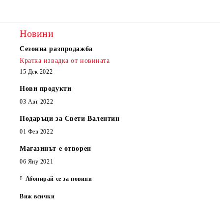
Съгласен съм с
Политиката за лични данни
Ние ще се свържем с вас в рамките на работния ден.
Новини
Сезонна разпродажба
Кратка извадка от новината
15 Дек 2022
Нови продукти
03 Авг 2022
Подаръци за Свети Валентин
01 Фев 2022
Магазинът е отворен
06 Яну 2021
Абонирай се за новини
Виж всички