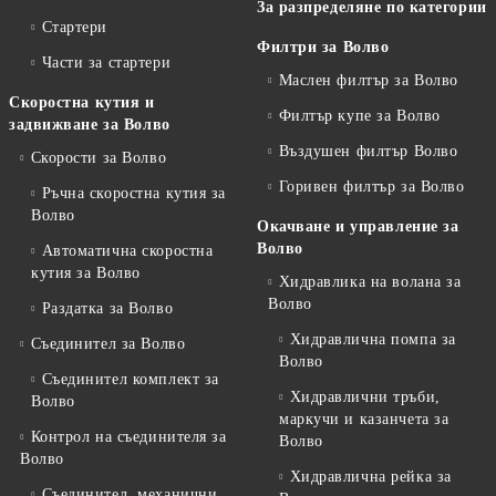
За разпределяне по категории
Стартери
Филтри за Волво
Части за стартери
Маслен филтър за Волво
Скоростна кутия и
Филтър купе за Волво
задвижване за Волво
Въздушен филтър Волво
Скорости за Волво
Горивен филтър за Волво
Ръчна скоростна кутия за
Волво
Окачване и управление за
Волво
Автоматична скоростна
кутия за Волво
Хидравлика на волана за
Волво
Раздатка за Волво
Хидравлична помпа за
Съединител за Волво
Волво
Съединител комплект за
Хидравлични тръби,
Волво
маркучи и казанчета за
Контрол на съединителя за
Волво
Волво
Хидравлична рейка за
Съединител, механични