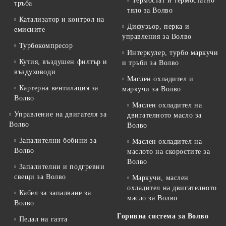
Термостат и термостатно
тръба
тяло за Волво
Катализатор и контрол на
Дифузьор, перка и
емисиите
управления за Волво
Турбокомпресор
Интеркулер, турбо маркучи
Кутия, въздушен филтър и
и тръби за Волво
въздуховоди
Маслен охладител и
Картерна вентилация за
маркучи за Волво
Волво
Маслен охладител на
Управление на двигателя за
двигателното масло за
Волво
Волво
Запалителни бобини за
Маслен охладител на
Волво
маслото на скоростите за
Волво
Запалителни и подгревни
свещи за Волво
Маркучи, маслен
охладител на двигателното
Кабел за запалване за
масло за Волво
Волво
Горивна система за Волво
Педал на газта