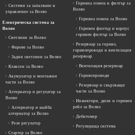
Горивна помпа и филтър за
Системи за запалване и
Волво
управление за Волво
Горивна помпа за Волво
Електрическа система за
Волво
Горивен филтър и корпус
горивен филтър за Волво
Светлини за Волво
Резервоар за гориво,
Фарове за Волво
горивопроводи и вентилация
резервоар
Задни светлини за Волво
Вентилация резервоар
Клаксон за Волво
Горивопроводи
Акумулатор и монтажни
части за Волво
Резервоар и свързващи
части за Волво
Алтернатор и регулатор за
Волво
Инжектори, дюзи и горивен
рейл за Волво
Алтернатор и шайба
алтернатор за Волво
Дебитомер
Реле регулатор
Регулираща система
Стартер за Волво