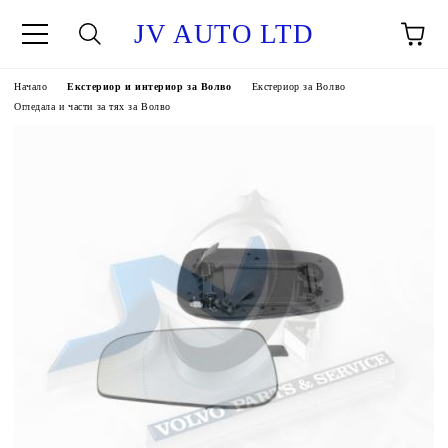
JV AUTO LTD
Начало
Екстериор и интериор за Волво
Екстериор за Волво
Огледала и части за тях за Волво