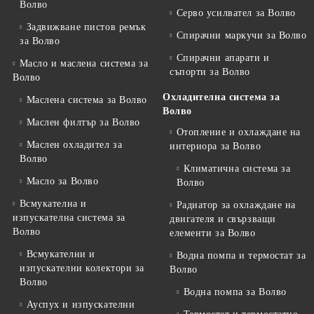
Волво
Серво усилвател за Волво
Задвижване пистов ремък
Спирачни маркучи за Волво
за Волво
Спирачни апарати и
Масло и маслена система за
съпорти за Волво
Волво
Охладителна система за
Маслена система за Волво
Волво
Маслен филтър за Волво
Отопление и охлаждане на
Маслен охладител за
интериора за Волво
Волво
Климатична система за
Масло за Волво
Волво
Всмукателна и
Радиатор за охлаждане на
изпускателна система за
двигателя и свързващи
Волво
елементи за Волво
Всмукателни и
Водна помпа и термостат за
изпускателни колектори за
Волво
Волво
Водна помпа за Волво
Ауспух и изпускателни