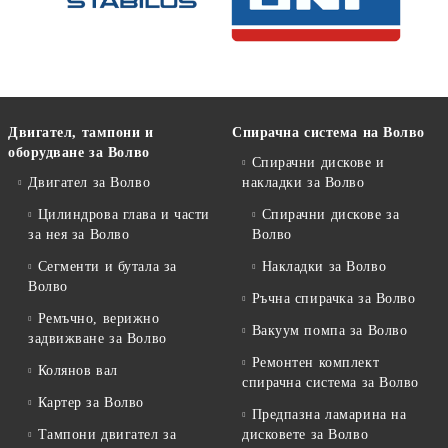
Двигател, тампони и
Спирачна система на Волво
оборудване за Волво
Спирачни дискове и
Двигател за Волво
накладки за Волво
Цилиндрова глава и части
Спирачни дискове за
за нея за Волво
Волво
Сегменти и бутала за
Накладки за Волво
Волво
Ръчна спирачка за Волво
Ремъчно, верижно
Вакуум помпа за Волво
задвижване за Волво
Ремонтен комплект
Колянов вал
спирачна система за Волво
Картер за Волво
Предпазна ламарина на
Тампони двигател за
дисковете за Волво