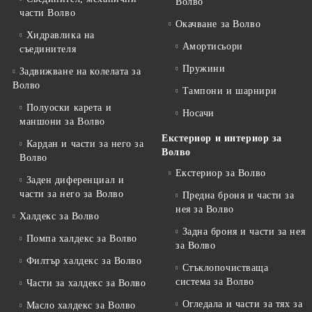
Волво
части Волво
Окачване за Волво
Хидравлика на
Амортисьори
съединителя
Пружини
Задвижване на колелата за
Волво
Тампони и шарнири
Полуоски карета и
Носачи
маншони за Волво
Екстериор и интериор за
Кардан и части за него за
Волво
Волво
Екстериор за Волво
Заден диференциал и
части за него за Волво
Предна броня и части за
нея за Волво
Халдекс за Волво
Задна броня и части за нея
Помпа халдекс за Волво
за Волво
Филтър халдекс за Волво
Стъклопочистваща
система за Волво
Части за халдекс за Волво
Огледала и части за тях за
Масло халдекс за Волво